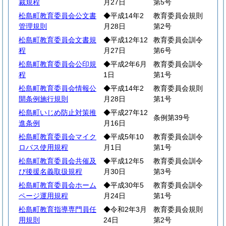
裁規程
月27日
第5号
松島町教育委員会公文書
◆平成14年2
教育委員会規則
管理規則
月28日
第2号
松島町教育委員会文書規
◆平成12年12
教育委員会訓令
程
月27日
第6号
松島町教育委員会公印規
◆平成2年6月
教育委員会訓令
程
1日
第1号
松島町教育委員会情報公
◆平成14年2
教育委員会規則
開条例施行規則
月28日
第1号
松島町いじめ防止対策推
◆平成27年12
条例第39号
進条例
月16日
松島町教育委員会マイク
◆平成5年10
教育委員会訓令
ロバス使用規程
月1日
第1号
松島町教育委員会共催及
◆平成12年5
教育委員会訓令
び後援名義取扱規程
月30日
第3号
松島町教育委員会ホーム
◆平成30年5
教育委員会訓令
ページ運用規程
月24日
第1号
松島町教育指導専門員任
◆令和2年3月
教育委員会規則
用規則
24日
第2号