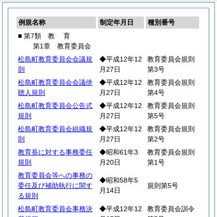
例規名称
制定年月日
種別番号
■ 第7類
教
育
第1章 教育委員会
松島町教育委員会会議規
◆平成12年12
教育委員会規則
則
月27日
第3号
松島町教育委員会会議傍
◆平成12年12
教育委員会規則
聴人規則
月27日
第4号
松島町教育委員会公告式
◆平成12年12
教育委員会規則
規則
月27日
第5号
松島町教育委員会組織規
◆平成12年12
教育委員会規則
則
月27日
第2号
教育長に対する事務委任
◆昭和61年3
教育委員会規則
規則
月20日
第1号
教育委員会等への事務の
◆昭和58年5
委任及び補助執行に関す
規則第5号
月14日
る規則
松島町教育委員会事務決
◆平成12年12
教育委員会訓令