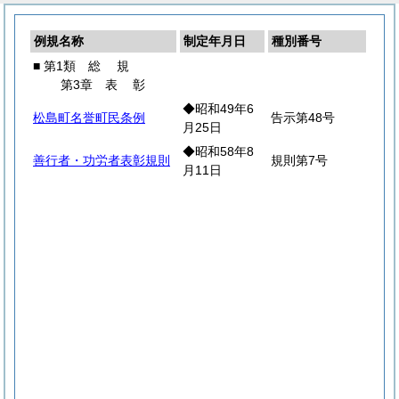
例規名称
制定年月日
種別番号
■ 第1類
総
規
第3章
表
彰
◆昭和49年6
松島町名誉町民条例
告示第48号
月25日
◆昭和58年8
善行者・功労者表彰規則
規則第7号
月11日