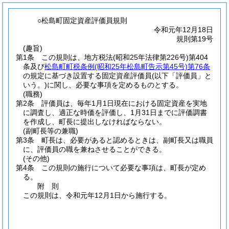
○松島町固定資産評価員規則
令和元年12月18日
規則第19号
(趣旨)
第1条
この規則は、地方税法
(昭和25年法律第226号)
第404
条及び
松島町町税条例
(昭和25年松島町告示第45号)
第76条
の規定に基づき設置する固定資産評価員
(以下「評価員」と
いう。)
に関し、必要な事項を定めるものとする。
(職務)
第2条
評価員は、毎年1月1日現在における固定資産を実地
に調査し、適正な時価を評価し、1月31日までに評価調書
を作成し、町長に提出しなければならない。
(副町長等の兼職)
第3条
町長は、必要があると認めるときは、副町長又は職員
に、評価員の職を兼ねさせることができる。
(その他)
第4条
この規則の施行について必要な事項は、町長が定め
る。
附
則
この規則は、令和元年12月1日から施行する。