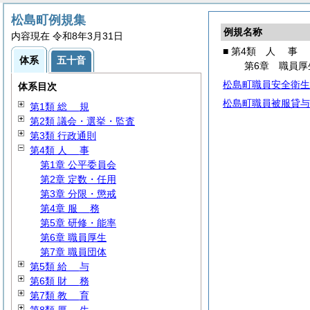
松島町例規集
例規名称
内容現在 令和8年3月31日
■ 第4類
人
事
体系
五十音
第6章 職員厚
松島町職員安全衛生
体系目次
松島町職員被服貸与
第1類
総
規
第2類 議会・選挙・監査
第3類 行政通則
第4類
人
事
第1章 公平委員会
第2章 定数・任用
第3章 分限・懲戒
第4章
服
務
第5章 研修・能率
第6章 職員厚生
第7章 職員団体
第5類
給
与
第6類
財
務
第7類
教
育