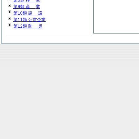
第8類
厚
生
第9類
産
業
第10類
建
設
第11類 公営企業
第12類
防
災