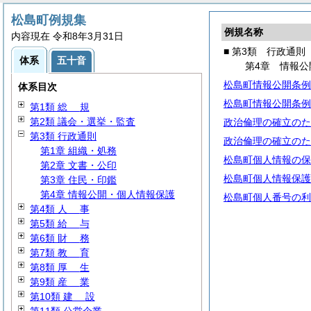
松島町例規集
例規名称
内容現在 令和8年3月31日
■ 第3類 行政通則
体系
五十音
第4章 情報公
松島町情報公開条例
体系目次
松島町情報公開条例
第1類
総
規
第2類 議会・選挙・監査
政治倫理の確立のた
第3類 行政通則
政治倫理の確立のた
第1章 組織・処務
松島町個人情報の保
第2章 文書・公印
松島町個人情報保護
第3章 住民・印鑑
第4章 情報公開・個人情報保護
松島町個人番号の利
第4類
人
事
第5類
給
与
第6類
財
務
第7類
教
育
第8類
厚
生
第9類
産
業
第10類
建
設