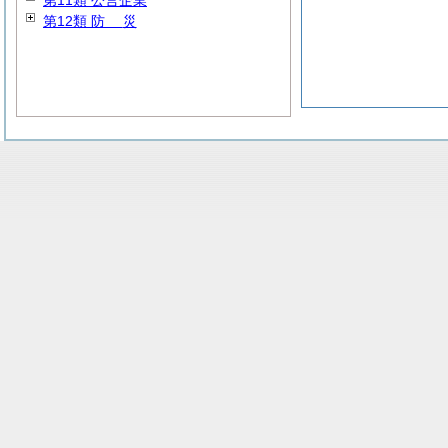
第11類 公営企業
第12類
防
災