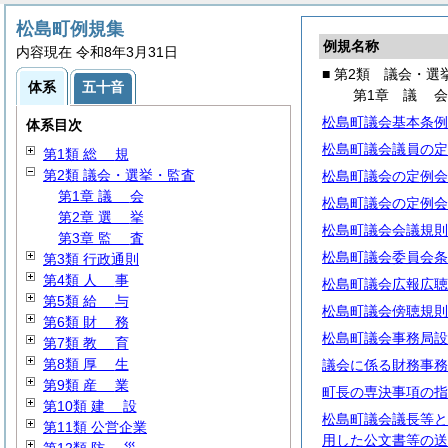
松島町例規集
例規名称
内容現在 令和8年3月31日
■ 第2類 議会・選
体系
五十音
第1章
議
松島町議会基本条例
体系目次
松島町議会議員の定
第1類
総
規
第2類 議会・選挙・監査
松島町議会の定例会
第1章
議
会
松島町議会の定例会
第2章
選
挙
松島町議会会議規則
第3章
監
査
松島町議会委員会条
第3類 行政通則
第4類
人
事
松島町議会広報広聴
第5類
給
与
松島町議会傍聴規則
第6類
財
務
松島町議会事務局設
第7類
教
育
第8類
厚
生
議会に係る財務事務
第9類
産
業
町長の専決事項の指
第10類
建
設
松島町議会議長等と
第11類 公営企業
用した公文書等の送