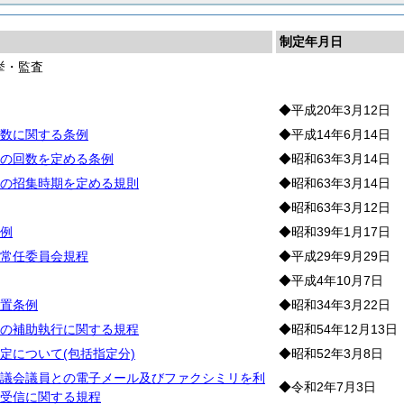
制定年月日
挙・監査
会
◆平成20年3月12日
数に関する条例
◆平成14年6月14日
の回数を定める条例
◆昭和63年3月14日
の招集時期を定める規則
◆昭和63年3月14日
◆昭和63年3月12日
例
◆昭和39年1月17日
常任委員会規程
◆平成29年9月29日
◆平成4年10月7日
置条例
◆昭和34年3月22日
の補助執行に関する規程
◆昭和54年12月13日
定について(包括指定分)
◆昭和52年3月8日
議会議員との電子メール及びファクシミリを利
◆令和2年7月3日
受信に関する規程