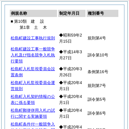
例規名称
制定年月日
種別番号
■ 第10類
建
設
第1章
土
木
◆昭和59年2
松島町建設工事執行規則
規則第4号
月15日
松島町建設工事一般競争
◆平成14年3
入札及び指名競争入札執
訓令第10号
月27日
行要領
松島町入札監視委員会設
◆平成20年3
条例第16号
置条例
月26日
松島町入札監視委員会運
◆平成20年4
規則第7号
営規則
月1日
松島町入札契約情報の公
◆平成20年4
訓令第5号
表に係る要領
月1日
松島町郵便併用入札の試
◆平成20年4
訓令第6号
行に関する実施要領
月1日
松島町条件付一般競争入
◆平成20年4