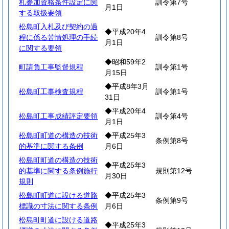
札参加資格条件設定に関
訓令第7号
月1日
する取扱要領
松島町入札及び契約の過
◆平成20年4
程に係る苦情処理の手続
訓令第8号
月1日
に関する要領
◆昭和59年2
町請負工事監督規程
訓令第1号
月15日
◆平成8年3月
松島町工事検査規程
訓令第1号
31日
◆平成20年4
松島町工事成績評定要領
訓令第4号
月1日
松島町町道の構造の技術
◆平成25年3
条例第8号
的基準に関する条例
月6日
松島町町道の構造の技術
◆平成25年3
的基準に関する条例施行
規則第12号
月30日
規則
松島町町道に設ける道路
◆平成25年3
条例第9号
標識の寸法に関する条例
月6日
松島町町道に設ける道路
◆平成25年3