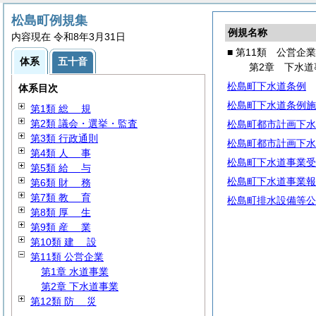
松島町例規集
例規名称
内容現在 令和8年3月31日
■ 第11類 公営企業
体系
五十音
第2章 下水道
松島町下水道条例
体系目次
松島町下水道条例施
第1類
総
規
第2類 議会・選挙・監査
松島町都市計画下水
第3類 行政通則
松島町都市計画下水
第4類
人
事
松島町下水道事業受
第5類
給
与
松島町下水道事業報
第6類
財
務
第7類
教
育
松島町排水設備等公
第8類
厚
生
第9類
産
業
第10類
建
設
第11類 公営企業
第1章 水道事業
第2章 下水道事業
第12類
防
災