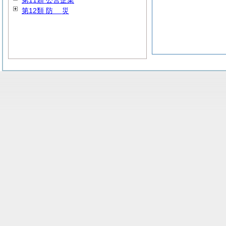
第11類 公営企業
第12類
防
災