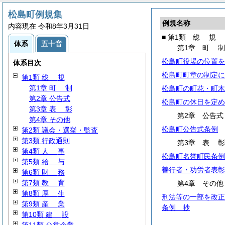
松島町例規集
例規名称
内容現在 令和8年3月31日
■ 第1類
総
規
体系
五十音
第1章
町
松島町役場の位置を
体系目次
松島町町章の制定に
第1類
総
規
第1章
町
制
松島町の町花・町木
第2章 公告式
松島町の休日を定め
第3章
表
彰
第2章 公告式
第4章 その他
松島町公告式条例
第2類 議会・選挙・監査
第3類 行政通則
第3章
表
第4類
人
事
松島町名誉町民条例
第5類
給
与
善行者・功労者表彰
第6類
財
務
第7類
教
育
第4章 その他
第8類
厚
生
刑法等の一部を改正
第9類
産
業
条例 抄
第10類
建
設