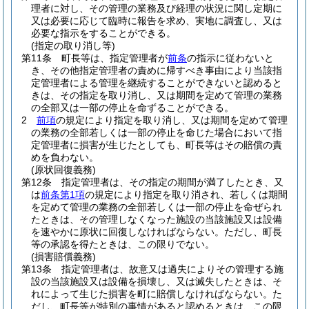
理者に対し、その管理の業務及び経理の状況に関し定期に
又は必要に応じて臨時に報告を求め、実地に調査し、又は
必要な指示をすることができる。
(指定の取り消し等)
第11条
町長等は、指定管理者が
前条
の指示に従わないと
き、その他指定管理者の責めに帰すべき事由により当該指
定管理者による管理を継続することができないと認めると
きは、その指定を取り消し、又は期間を定めて管理の業務
の全部又は一部の停止を命ずることができる。
2
前項
の規定により指定を取り消し、又は期間を定めて管理
の業務の全部若しくは一部の停止を命じた場合において指
定管理者に損害が生じたとしても、町長等はその賠償の責
めを負わない。
(原状回復義務)
第12条
指定管理者は、その指定の期間が満了したとき、又
は
前条第1項
の規定により指定を取り消され、若しくは期間
を定めて管理の業務の全部若しくは一部の停止を命ぜられ
たときは、その管理しなくなった施設の当該施設又は設備
を速やかに原状に回復しなければならない。
ただし、町長
等の承認を得たときは、この限りでない。
(損害賠償義務)
第13条
指定管理者は、故意又は過失によりその管理する施
設の当該施設又は設備を損壊し、又は滅失したときは、そ
れによって生じた損害を町に賠償しなければならない。
た
だし、町長等が特別の事情があると認めるときは、この限