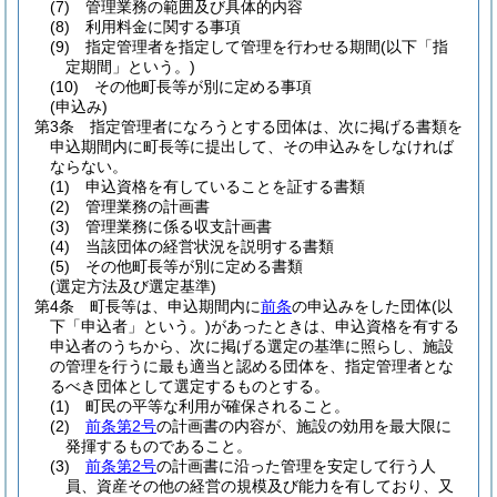
(7)
管理業務の範囲及び具体的内容
(8)
利用料金に関する事項
(9)
指定管理者を指定して管理を行わせる期間
(以下「指
定期間」という。)
(10)
その他町長等が別に定める事項
(申込み)
第3条
指定管理者になろうとする団体は、次に掲げる書類を
申込期間内に町長等に提出して、その申込みをしなければ
ならない。
(1)
申込資格を有していることを証する書類
(2)
管理業務の計画書
(3)
管理業務に係る収支計画書
(4)
当該団体の経営状況を説明する書類
(5)
その他町長等が別に定める書類
(選定方法及び選定基準)
第4条
町長等は、申込期間内に
前条
の申込みをした団体
(以
下「申込者」という。)
があったときは、申込資格を有する
申込者のうちから、次に掲げる選定の基準に照らし、施設
の管理を行うに最も適当と認める団体を、指定管理者とな
るべき団体として選定するものとする。
(1)
町民の平等な利用が確保されること。
(2)
前条第2号
の計画書の内容が、施設の効用を最大限に
発揮するものであること。
(3)
前条第2号
の計画書に沿った管理を安定して行う人
員、資産その他の経営の規模及び能力を有しており、又