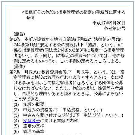
○松島町公の施設の指定管理者の指定の手続等に関する
条例
平成17年9月20日
条例第17号
(趣旨)
第1条
本町が設置する地方自治法
(昭和22年法律第67号)
第
244条第1項に規定する公の施設
(以下「施設」という。)
に
係る指定管理者
(同法第244条の2第3項に規定する指定管理
者をいう。以下同じ。)
の指定の手続等については、他の条
例に定めるもののほか、この条例の定めるところによる。
(募集)
第2条
町長又は教育委員会
(以下「町長等」という。)
は、指
定管理者に施設の管理を行わせようとするときは、次に掲
げる事項を明示して指定管理者になろうとする団体を公募
しなければならない。
ただし、施設の機能、性質等を考慮
し、合理的な理由があると認めるときは、公募によらない
ことができる。
(1)
施設の概要
(2)
申込みの資格
(以下「申込資格」という。)
(3)
申込みを受け付ける期間
(以下「申込期間」という。)
(4)
次条各号
に掲げる書類の内容
(5)
選定の基準
(6)
管理の基準