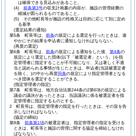
は確保できる見込みがあること。
(4)
前条第3号
の収支計画書の内容が、施設の管理経費の
縮減が図られるものであること。
(5)
その他町長等が施設の性格又は目的に応じて別に定め
る基準
(選定結果の通知)
第5条
町長等は、
前条
の規定による選定を行ったときは、速
やかにその結果を申込者に通知しなければならない。
(再度の選定)
第6条
町長等は、
前条
の規定による通知をした後、
第4条
の
規定により選定した団体
(以下「被選定者」という。)
を指
定管理者に指定することが不可能になり、又は著しく不適
当と認められる事情が生じたときは、申込者
(当該被選定者
を除く。)
の中から再度
同条
の規定により指定管理者となる
べき団体を選定することができる。
(指定管理者の指定)
第7条
町長等は、地方自治法第244条の2第6項の規定による
議会の議決があったときは、当該議決に係る被選定者を指
定管理者に指定するものとする。
2
町長等は、指定管理者の指定を行ったときは、その旨を告
示しなければならない。
(協定の締結)
第8条
前条第1項
の被選定者は、指定管理者の指定を受ける
ときは、町長等と施設の管理に関する協定を締結しなけれ
ばならない。