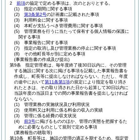
2
前項
の協定で定める事項は、次のとおりとする。
(1)
指定の期間に関する事項
(2)
第3条第2号
の計画書に記載された事項
(3)
利用料金に関する事項
(4)
本町が支払うべき管理費用に関する事項
(5)
管理業務を行うに当たって保有する個人情報の保護に
関する事項
(6)
事業報告に関する事項
(7)
指定の取消し及び管理業務の停止に関する事項
(8)
その他町長等が別に定める事項
(事業報告書の作成及び提出)
第9条
指定管理者は、毎年度終了後30日以内に、その管理
する施設に関する次に掲げる事項を記載した事業報告書を
作成し、町長等に提出しなければならない。
ただし、年度
の途中において
第11条第1項
の規定により指定を取り消さ
れたときは、その取り消された日から起算して30日以内に
当該年度の当該日までの間の事業報告書を提出しなければ
ならない。
(1)
管理業務の実施状況及び利用状況
(2)
使用料又は利用に係る料金の収入の実績
(3)
管理に係る経費の収支状況
(4)
前3号
に掲げるもののほか、管理の実態を把握するた
めに必要なものとして規則で定める事項
(業務報告の聴取等)
第10条
町長等は、施設の管理の適正を期するため、指定管