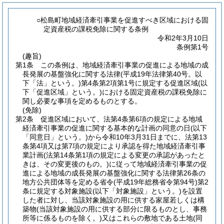
○松島町地域経済牽引事業を促進すべき区域における固
定資産税の課税免除に関する条例
令和2年3月10日
条例第1号
(趣旨)
第1条
この条例は、地域経済牽引事業の促進による地域の成
長発展の基盤強化に関する法律
(平成19年法律第40号。以
下「法」という。)
第4条第2項第1号に規定する促進区域
(以
下「促進区域」という。)
における固定資産税の課税免除に
関し必要な事項を定めるものとする。
(免除)
第2条
促進区域において、法第4条第6項の規定による地域
経済牽引事業の促進に関する基本的な計画の同意の日
(以下
「同意日」という。)
から令和10年3月31日までに、法第13
条第4項又は第7項の規定により承認を得た地域経済牽引事
業計画
(法第14条第1項の規定による変更の承認があったと
きは、その変更後のもの。)
に従って地域経済牽引事業の促
進による地域の成長発展の基盤強化に関する法律第26条の
地方公共団体等を定める省令
(平成19年総務省令第94号)
第2
条に規定する対象施設
(以下「対象施設」という。)
を設置
した者に対し、当該対象施設の用に供する家屋若しくは構
築物
(当該対象施設の用に供する部分に限るものとし、事務
所等に係るものを除く。)
又はこれらの敷地である土地
(同