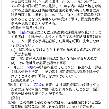
意日以後に取得したものに限り、かつ、土地については、
その取得の日の翌日から起算して1年以内に当該土地を敷地
とする当該家屋又は構築物の建設の着手があった場合にお
ける当該土地に限る。)
については、新たに固定資産税を課
されることとなった年度から3年度分に限り、固定資産税の
課税を免除することができる。
(免除の申請及び決定)
第3条
前条
の規定により固定資産税の課税免除を受けようと
する者は、免除を受けようとする年度の法定納期限前7日ま
でに、次に掲げる事項を記載した書類を町長に提出しなけ
ればならない。
(1)
課税免除を受けようとする者の氏名又は名称及び住所
又は所在地
(2)
固定資産税の課税免除の対象となる固定資産の概要
(3)
その他町長が必要と認める事項
2
町長は、
前項
の申請書を受理したときは、審査の上、課税
免除の処分を決定し、その旨を固定資産税の課税免除を受
けようとする者に通知しなければならない。
(免除の取消し)
第4条
町長は、
第2条
の規定により固定資産税の免除を受け
た者に虚偽の申請その他不正な行為があったときは、当該
課税免除を取り消すことができる。
(委任)
第5条
この条例に定めるもののほか、促進区域における固定
資産税の課税免除に関し必要な事項は、規則で定める。