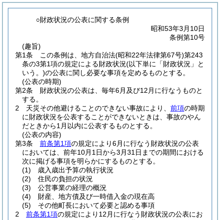
○財政状況の公表に関する条例
昭和53年3月10日
条例第10号
(趣旨)
第1条
この条例は、地方自治法
(昭和22年法律第67号)
第243
条の3第1項の規定による財政状況
(以下単に「財政状況」と
いう。)
の公表に関し必要な事項を定めるものとする。
(公表の時期)
第2条
財政状況の公表は、毎年6月及び12月に行なうものと
する。
2
天災その他避けることのできない事故により、
前項
の時期
に財政状況を公表することができないときは、事故のやん
だときから1月以内に公表するものとする。
(公表の内容)
第3条
前条第1項
の規定により6月に行なう財政状況の公表
においては、前年10月1日から3月31日までの期間における
次に掲げる事項を明らかにするものとする。
(1)
歳入歳出予算の執行状況
(2)
住民の負担の状況
(3)
公営事業の経理の概況
(4)
財産、地方債及び一時借入金の現在高
(5)
その他町長において必要と認める事項
2
前条第1項
の規定により12月に行なう財政状況の公表にお