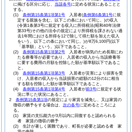
に掲げる区分に応じ、
当該各号
に定める状況にあることと
する。
(1)
条例第15条第1項第1号
入居者
(
条例第6条第1号
に規
定する親族を含む。以下この条において同じ。)
の収入
(令第1条第3号に規定する収入に所得税法
(昭和40年法律
第33号)
その他の法令の規定により所得税を課されない過
去1年間における所得を12で除して得た額を加えた収入
をいう。以下この条において同じ。)
が8万6,100円
(以下
「基準額」という。)
以下であること。
(2)
条例第15条第1項第2号
入居者が病気のため長期にわ
たる療養等が必要であり、入居者の収入から当該療養等
に要する費用の月額を控除した額が基準額以下であるこ
と。
(3)
条例第15条第1項第3号
入居者が災害により損害を受
け、入居者の収入から当該損害の総額の12分の1に相当
する額を控除した額が基準額以下であること。
(4)
条例第15条第1項第4号
入居者が
前3号
に規定する状
況に準じた状況にあること。
2
条例第15条第1項
の規定により家賃を減免し、又は家賃の
徴収の猶予をする場合は、
次の各号
に定めるところによ
る。
(1)
家賃の支払能力が3月以内に回復すると認められる
者 家賃の徴収の猶予
(2)
生計が著しく困難であり、町長が必要と認める者 家
賃の免除