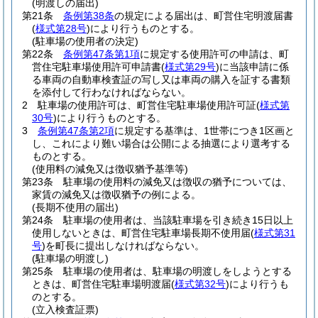
(明渡しの届出)
第21条
条例第38条
の規定による届出は、町営住宅明渡届書
(
様式第28号
)
により行うものとする。
(駐車場の使用者の決定)
第22条
条例第47条第1項
に規定する使用許可の申請は、町
営住宅駐車場使用許可申請書
(
様式第29号
)
に当該申請に係
る車両の自動車検査証の写し又は車両の購入を証する書類
を添付して行わなければならない。
2
駐車場の使用許可は、町営住宅駐車場使用許可証
(
様式第
30号
)
により行うものとする。
3
条例第47条第2項
に規定する基準は、1世帯につき1区画と
し、これにより難い場合は公開による抽選により選考する
ものとする。
(使用料の減免又は徴収猶予基準等)
第23条
駐車場の使用料の減免又は徴収の猶予については、
家賃の減免又は徴収猶予の例による。
(長期不使用の届出)
第24条
駐車場の使用者は、当該駐車場を引き続き15日以上
使用しないときは、町営住宅駐車場長期不使用届
(
様式第31
号
)
を町長に提出しなければならない。
(駐車場の明渡し)
第25条
駐車場の使用者は、駐車場の明渡しをしようとする
ときは、町営住宅駐車場明渡届
(
様式第32号
)
により行うも
のとする。
(立入検査証票)