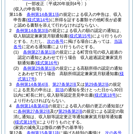
(一部改正〔平成20年規則4号〕)
(収入の申告等)
第11条
条例第14条第1項
の規定による収入の申告は、収入
申告書
(
様式第14号
)
に所得を証する書類その他町長が必要
と認める書類を添えて行わなければならない。
2
条例第14条第3項
の規定による収入の額の認定の通知は、
収入額認定兼家賃月額通知書
(
様式第15号
)
により行うもの
とする。
ただし、
次の各号
に掲げる場合にあっては、
当該
各号
に定める通知書により行うものとする。
(1)
条例第27条第1項
の規定による町営住宅の収入超過の
認定の通知とあわせて行う場合 収入超過認定兼家賃月
額通知書
(
様式第16号
)
(2)
条例第29条第1項
の規定による高額所得の認定の通知
とあわせて行う場合 高額所得認定兼家賃月額通知書
(
様
式第17号
)
3
条例第14条第4項
、
第27条第2項
又は
第29条第2項
の規定
による意見の申出は、
前項
の通知を受けとった日から30日
以内に町長に対し収入額等認定意見申出書
(
様式第18号
)
に
より行わなければならない。
4
条例第14条第4項
の規定による収入の額の更正の通知並び
に
条例第27条第2項
及び
第29条第2項
の規定による認定の取
消し通知は、収入額等認定更正等通知兼家賃月額等通知書
(
様式第19号
)
により行うものとする。
(家賃の減免又は徴収の猶予の基準等)
第12条
条例第15条第1項
に掲げる特別の事情は、
次の各号