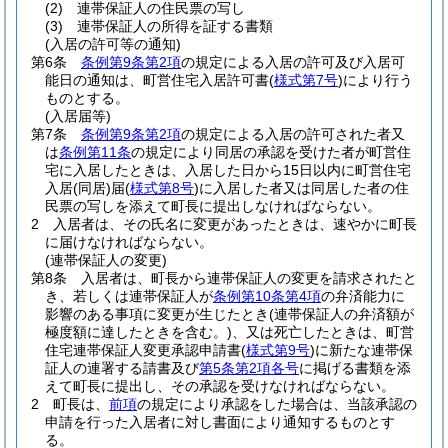
(2)
連帯保証人の住民票の写し
(3)
連帯保証人の所得を証する書類
(入居の許可等の通知)
第6条
条例第9条第2項
の規定による入居の許可及び入居可
能日の通知は、町営住宅入居許可書
(
様式第7号
)
により行う
ものとする。
(入居届等)
第7条
条例第9条第2項
の規定による入居の許可された者又
は
条例第11条
の規定により同居の承認を受けた者が町営住
宅に入居したときは、入居した日から15日以内に町営住宅
入居
(同居)
届
(
様式第8号
)
に入居した者又は同居した者の住
民票の写しを添えて町長に提出しなければならない。
2
入居者は、その氏名に変更があったときは、速やかに町長
に届けなければならない。
(連帯保証人の変更)
第8条
入居者は、町長から連帯保証人の変更を請求されたと
き、若しくは連帯保証人が
条例第10条第4項
の弁済能力に
影響のある事項に変更が生じたとき
(連帯保証人の弁済額が
極度額に達したときを含む。)
、又は死亡したときは、町営
住宅連帯保証人変更承認申請書
(
様式第9号
)
に新たな連帯保
証人の連署する請書及び
第5条第2項各号
に掲げる書類を添
えて町長に提出し、その承認を受けなければならない。
2
町長は、
前項
の規定により承認をした場合は、当該承認の
申請を行った入居者に対し書面により通知するものとす
る。