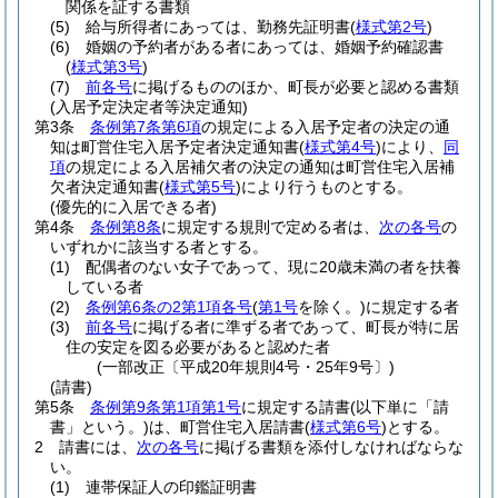
関係を証する書類
(5)
給与所得者にあっては、勤務先証明書
(
様式第2号
)
(6)
婚姻の予約者がある者にあっては、婚姻予約確認書
(
様式第3号
)
(7)
前各号
に掲げるもののほか、町長が必要と認める書類
(入居予定決定者等決定通知)
第3条
条例第7条第6項
の規定による入居予定者の決定の通
知は町営住宅入居予定者決定通知書
(
様式第4号
)
により、
同
項
の規定による入居補欠者の決定の通知は町営住宅入居補
欠者決定通知書
(
様式第5号
)
により行うものとする。
(優先的に入居できる者)
第4条
条例第8条
に規定する規則で定める者は、
次の各号
の
いずれかに該当する者とする。
(1)
配偶者のない女子であって、現に20歳未満の者を扶養
している者
(2)
条例第6条の2第1項各号
(
第1号
を除く。)
に規定する者
(3)
前各号
に掲げる者に準ずる者であって、町長が特に居
住の安定を図る必要があると認めた者
(一部改正〔平成20年規則4号・25年9号〕)
(請書)
第5条
条例第9条第1項第1号
に規定する請書
(以下単に「請
書」という。)
は、町営住宅入居請書
(
様式第6号
)
とする。
2
請書には、
次の各号
に掲げる書類を添付しなければならな
い。
(1)
連帯保証人の印鑑証明書