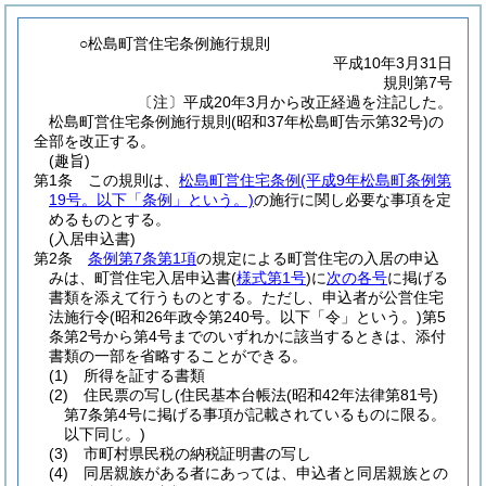
○松島町営住宅条例施行規則
平成10年3月31日
規則第7号
〔注〕平成20年3月から改正経過を注記した。
松島町営住宅条例施行規則(昭和37年松島町告示第32号)の
全部を改正する。
(趣旨)
第1条
この規則は、
松島町営住宅条例
(平成9年松島町条例第
19号。以下「条例」という。)
の施行に関し必要な事項を定
めるものとする。
(入居申込書)
第2条
条例第7条第1項
の規定による町営住宅の入居の申込
みは、町営住宅入居申込書
(
様式第1号
)
に
次の各号
に掲げる
書類を添えて行うものとする。
ただし、申込者が公営住宅
法施行令
(昭和26年政令第240号。以下「令」という。)
第5
条第2号から第4号までのいずれかに該当するときは、添付
書類の一部を省略することができる。
(1)
所得を証する書類
(2)
住民票の写し
(住民基本台帳法
(昭和42年法律第81号)
第7条第4号に掲げる事項が記載されているものに限る。
以下同じ。)
(3)
市町村県民税の納税証明書の写し
(4)
同居親族がある者にあっては、申込者と同居親族との