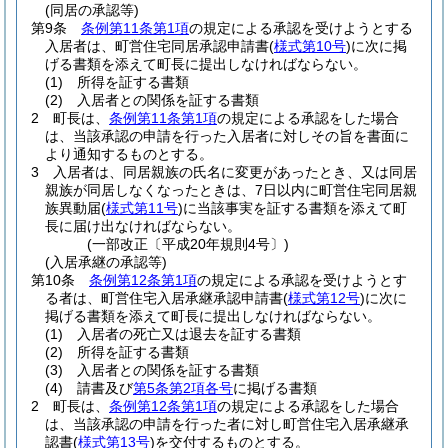
(同居の承認等)
第9条
条例第11条第1項
の規定による承認を受けようとする
入居者は、町営住宅同居承認申請書
(
様式第10号
)
に次に掲
げる書類を添えて町長に提出しなければならない。
(1)
所得を証する書類
(2)
入居者との関係を証する書類
2
町長は、
条例第11条第1項
の規定による承認をした場合
は、当該承認の申請を行った入居者に対しその旨を書面に
より通知するものとする。
3
入居者は、同居親族の氏名に変更があったとき、又は同居
親族が同居しなくなったときは、7日以内に町営住宅同居親
族異動届
(
様式第11号
)
に当該事実を証する書類を添えて町
長に届け出なければならない。
(一部改正〔平成20年規則4号〕)
(入居承継の承認等)
第10条
条例第12条第1項
の規定による承認を受けようとす
る者は、町営住宅入居承継承認申請書
(
様式第12号
)
に次に
掲げる書類を添えて町長に提出しなければならない。
(1)
入居者の死亡又は退去を証する書類
(2)
所得を証する書類
(3)
入居者との関係を証する書類
(4)
請書及び
第5条第2項各号
に掲げる書類
2
町長は、
条例第12条第1項
の規定による承認をした場合
は、当該承認の申請を行った者に対し町営住宅入居承継承
認書
(
様式第13号
)
を交付するものとする。