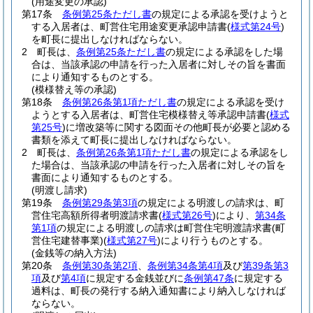
(用途変更の承認)
第17条
条例第25条ただし書
の規定による承認を受けようと
する入居者は、町営住宅用途変更承認申請書
(
様式第24号
)
を町長に提出しなければならない。
2
町長は、
条例第25条ただし書
の規定による承認をした場
合は、当該承認の申請を行った入居者に対しその旨を書面
により通知するものとする。
(模様替え等の承認)
第18条
条例第26条第1項ただし書
の規定による承認を受け
ようとする入居者は、町営住宅模様替え等承認申請書
(
様式
第25号
)
に増改築等に関する図面その他町長が必要と認める
書類を添えて町長に提出しなければならない。
2
町長は、
条例第26条第1項ただし書
の規定による承認をし
た場合は、当該承認の申請を行った入居者に対しその旨を
書面により通知するものとする。
(明渡し請求)
第19条
条例第29条第3項
の規定による明渡しの請求は、町
営住宅高額所得者明渡請求書
(
様式第26号
)
により、
第34条
第1項
の規定による明渡しの請求は町営住宅明渡請求書
(町
営住宅建替事業)
(
様式第27号
)
により行うものとする。
(金銭等の納入方法)
第20条
条例第30条第2項
、
条例第34条第4項
及び
第39条第3
項
及び
第4項
に規定する金銭並びに
条例第47条
に規定する
過料は、町長の発行する納入通知書により納入しなければ
ならない。