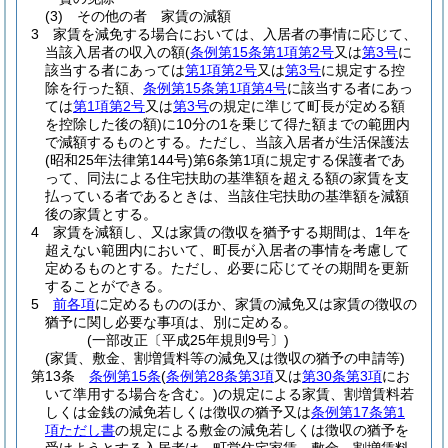
(3)
その他の者 家賃の減額
3
家賃を減免する場合においては、入居者の事情に応じて、
当該入居者の収入の額
(
条例第15条第1項第2号
又は
第3号
に
該当する者にあっては
第1項第2号
又は
第3号
に規定する控
除を行った額、
条例第15条第1項第4号
に該当する者にあっ
ては
第1項第2号
又は
第3号
の規定に準じて町長が定める額
を控除した後の額)
に10分の1を乗じて得た額までの範囲内
で減額するものとする。
ただし、当該入居者が生活保護法
(昭和25年法律第144号)
第6条第1項に規定する保護者であ
って、同法による住宅扶助の基準額を超える額の家賃を支
払っている者であるときは、当該住宅扶助の基準額を減額
後の家賃とする。
4
家賃を減額し、又は家賃の徴収を猶予する期間は、1年を
超えない範囲内において、町長が入居者の事情を考慮して
定めるものとする。
ただし、必要に応じてその期間を更新
することができる。
5
前各項
に定めるもののほか、家賃の減免又は家賃の徴収の
猶予に関し必要な事項は、別に定める。
(一部改正〔平成25年規則9号〕)
(家賃、敷金、割増賃料等の減免又は徴収の猶予の申請等)
第13条
条例第15条
(
条例第28条第3項
又は
第30条第3項
にお
いて準用する場合を含む。)
の規定による家賃、割増賃料若
しくは金銭の減免若しくは徴収の猶予又は
条例第17条第1
項ただし書
の規定による敷金の減免若しくは徴収の猶予を