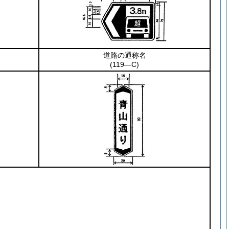
道路の通称名
(119―C)