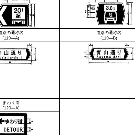
道路の通称名
道路の通称名
(119―A)
(119―B)
まわり道
(120―A)