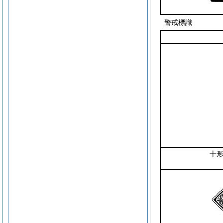
警戒標識
十