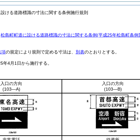
に設ける道路標識の寸法に関する条例施行規則
、
松島町町道に設ける道路標識の寸法に関する条例
(平成25年松島町条
1項
の規定により規則で定める寸法は、
別表
のとおりとする。
5年4月1日から施行する。
入口の方向
入口の方向
(103―A)
(103―B)
非常電話
待避所