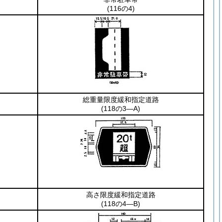
(116の4)
総重量限度緩和指定道路
(118の3―A)
高さ限度緩和指定道路
(118の4―B)