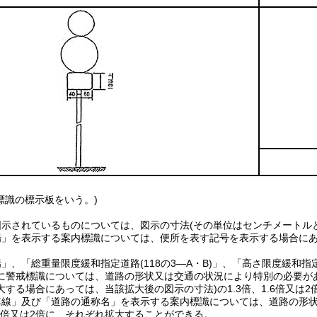
標識の標示板をいう。)
図示されているものについては、図示の寸法(その単位はセンチメートル
場」を表示する案内標識については、便所を表す記号を表示する場合にあ
」、「総重量限度緩和指定道路(118の3―A・B)」、「高さ限度緩和指定道
に警戒標識については、道路の形状又は交通の状況により特別の必要があ
大する場合にあっては、当該拡大後の図示の寸法)の1.3倍、1.6倍又は
車線」及び「道路の通称名」を表示する案内標識については、道路の形
.5倍又は2倍に、それぞれ拡大することができる。