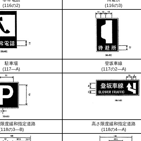
(116の2)
(116の3)
駐車場
登坂車線
(117―A)
(117の2―A)
量限度緩和指定道路
高さ限度緩和指定道路
(118の3―B)
(118の4―A)