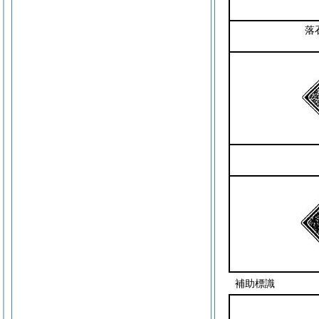
落
補助標識