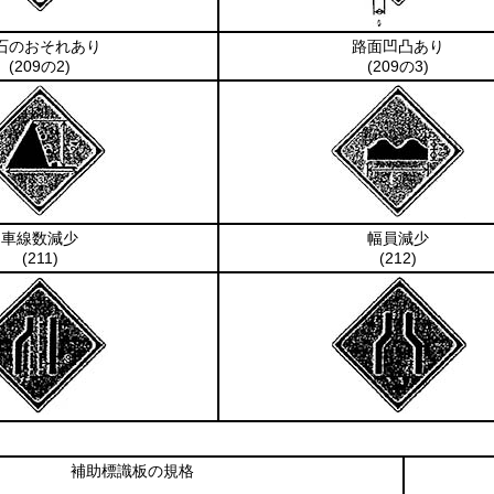
石のおそれあり
路面凹凸あり
(209の2)
(209の3)
車線数減少
幅員減少
(211)
(212)
補助標識板の規格