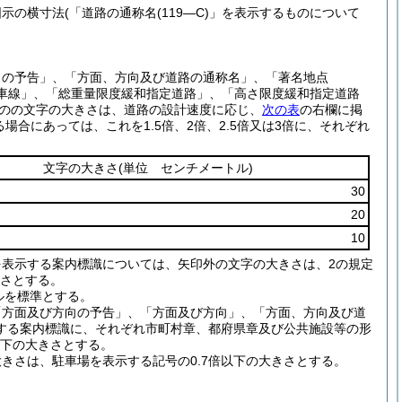
の横寸法(「道路の通称名(119―C)」を表示するものについて
名の予告」、「方面、方向及び道路の通称名」、「著名地点
坂車線」、「総重量限度緩和指定道路」、「高さ限度緩和指定道路
のものの文字の大きさは、道路の設計速度に応じ、
次の表
の右欄に掲
場合にあっては、これを1.5倍、2倍、2.5倍又は3倍に、それぞれ
文字の大きさ
(単位 センチメートル)
30
20
10
を表示する案内標識については、矢印外の文字の大きさは、2の規定
きさとする。
トルを標準とする。
「方面及び方向の予告」、「方面及び方向」、「方面、方向及び道
する案内標識に、それぞれ市町村章、都府県章及び公共施設等の形
以下の大きさとする。
きさは、駐車場を表示する記号の0.7倍以下の大きさとする。