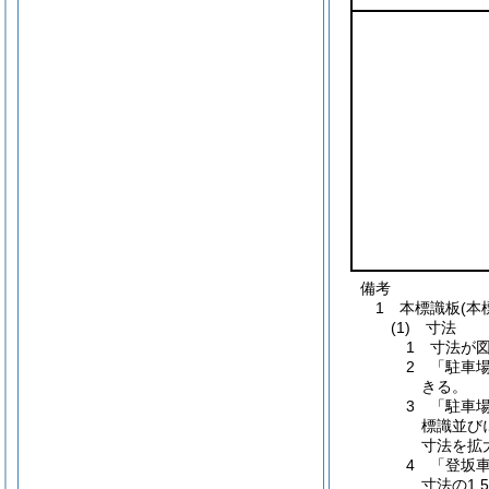
備考
1 本標識板(本
(1) 寸法
1 寸法が
2 「駐車
きる。
3 「駐車場
標識並び
寸法を拡
4 「登坂
寸法の1