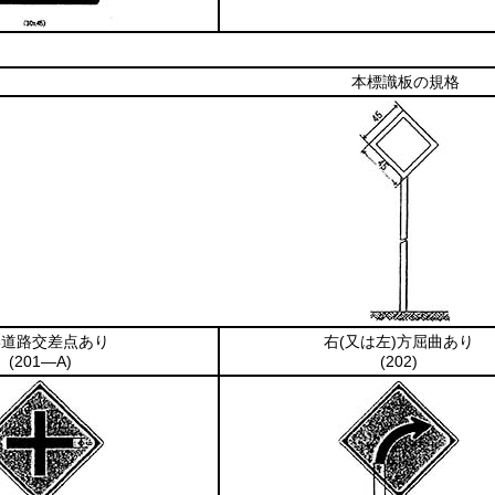
本標識板の規格
形道路交差点あり
右
(又は左)
方屈曲あり
(201―A)
(202)