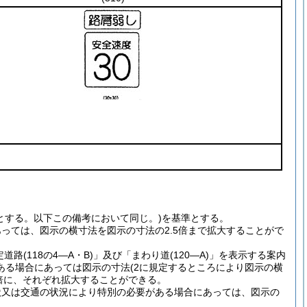
とする。以下この備考において同じ。)を基準とする。
っては、図示の横寸法を図示の寸法の2.5倍まで拡大することがで
路(118の4―A・B)」及び「まわり道(120―A)」を表示する案内
る場合にあっては図示の寸法(2に規定するところにより図示の横
2倍に、それぞれ拡大することができる。
状又は交通の状況により特別の必要がある場合にあっては、図示の