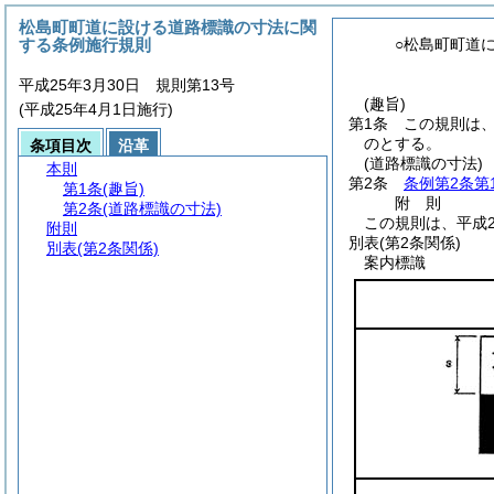
松島町町道に設ける道路標識の寸法に関
する条例施行規則
○松島町町道
平成25年3月30日 規則第13号
(趣旨)
(平成25年4月1日施行)
第1条
この規則は
のとする。
条項目次
沿革
(道路標識の寸法)
本則
第2条
条例第2条第
第1条
(趣旨)
附
則
第2条
(道路標識の寸法)
この規則は、平成2
附則
別表
(第2条関係)
別表
(第2条関係)
案内標識