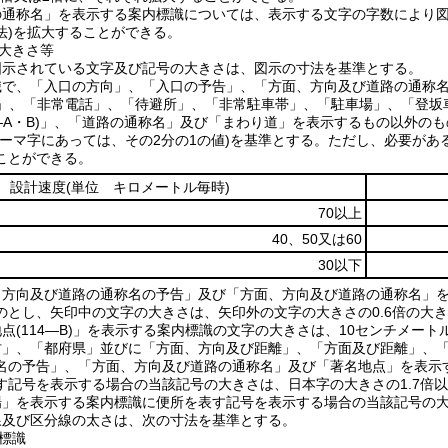
の通称名」を表示する案内標識については、表示する文字の字数により図示
法)を拡大することができる。
の大きさ等
図示されている文字及び記号の大きさは、図示の寸法を基準とする。
識で、「入口の方向」、「入口の予告」、「方面、方向及び道路の通称
―B)」、「非常電話」、「待避所」、「非常駐車帯」、「駐車場」、「登
の4―A・B)」、「道路の通称名」及び「まわり道」を表示するもの以外
ローマ字にあっては、その2分の1の値)を基準とする。ただし、必要がある
ことができる。
設計速度
(単位 キロメートル毎時)
70以上
40、50又は60
30以下
、方向及び道路の通称名の予告」及び「方面、方向及び道路の通称名」
のとし、矢印中の文字の大きさは、矢印外の文字の大きさの0.6倍の大
地点(114―B)」を表示する案内標識の文字の大きさは、10センチメー
村」、「都府県」並びに「方面、方向及び距離」、「方面及び距離」、
名の予告」、「方面、方向及び道路の通称名」及び「著名地点」を表示
す記号を表示する場合の当該記号の大きさは、日本字の大きさの1.7倍
場」を表示する案内標識に便所を表す記号を表示する場合の当該記号の大
線及び区分線の太さは、次の寸法を基準とする。
内標識