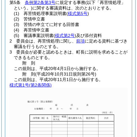
第5条
条例第2条第3号
に規定する事務
(以下「再苦情処理」
という。)
に関する審議資料は、次のとおりとする。
(1)
再苦情処理事案説明書
(
様式第5号
)
(2)
苦情申立書
(3)
苦情の申立てに対する回答書
(4)
再苦情申立書
(5)
審議事案説明書
(
様式第2号
)
及び添付資料
2
委員会は、再苦情処理に関し、
前項
に定める資料に基づき
審議を行うものとする。
3
委員会が必要と認めるときは、町長に説明を求めることが
できるものとする。
附
則
この規則は、平成20年4月1日から施行する。
附
則
(平成20年10月31日
規則第26号)
この規則は、平成20年11月1日から施行する。
様式第1号
(第2条関係)