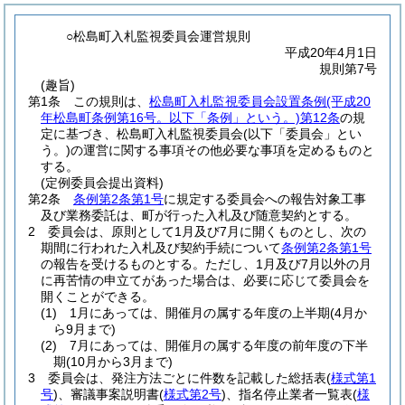
○松島町入札監視委員会運営規則
平成20年4月1日
規則第7号
(趣旨)
第1条
この規則は、
松島町入札監視委員会設置条例
(平成20
年松島町条例第16号。以下「条例」という。)
第12条
の規
定に基づき、松島町入札監視委員会
(以下「委員会」とい
う。)
の運営に関する事項その他必要な事項を定めるものと
する。
(定例委員会提出資料)
第2条
条例第2条第1号
に規定する委員会への報告対象工事
及び業務委託は、町が行った入札及び随意契約とする。
2
委員会は、原則として1月及び7月に開くものとし、次の
期間に行われた入札及び契約手続について
条例第2条第1号
の報告を受けるものとする。
ただし、1月及び7月以外の月
に再苦情の申立てがあった場合は、必要に応じて委員会を
開くことができる。
(1)
1月にあっては、開催月の属する年度の上半期
(4月か
ら9月まで)
(2)
7月にあっては、開催月の属する年度の前年度の下半
期
(10月から3月まで)
3
委員会は、発注方法ごとに件数を記載した総括表
(
様式第1
号
)
、審議事案説明書
(
様式第2号
)
、指名停止業者一覧表
(
様