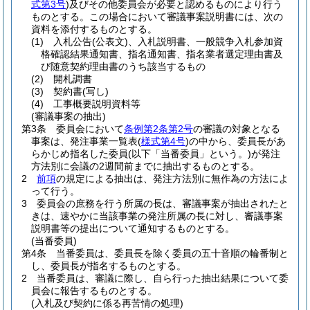
式第3号
)
及びその他委員会が必要と認めるものにより行う
ものとする。
この場合において審議事案説明書には、次の
資料を添付するものとする。
(1)
入札公告
(公表文)
、入札説明書、一般競争入札参加資
格確認結果通知書、指名通知書、指名業者選定理由書及
び随意契約理由書のうち該当するもの
(2)
開札調書
(3)
契約書
(写し)
(4)
工事概要説明資料等
(審議事案の抽出)
第3条
委員会において
条例第2条第2号
の審議の対象となる
事案は、発注事業一覧表
(
様式第4号
)
の中から、委員長があ
らかじめ指名した委員
(以下「当番委員」という。)
が発注
方法別に会議の2週間前までに抽出するものとする。
2
前項
の規定による抽出は、発注方法別に無作為の方法によ
って行う。
3
委員会の庶務を行う所属の長は、審議事案が抽出されたと
きは、速やかに当該事業の発注所属の長に対し、審議事案
説明書等の提出について通知するものとする。
(当番委員)
第4条
当番委員は、委員長を除く委員の五十音順の輪番制と
し、委員長が指名するものとする。
2
当番委員は、審議に際し、自ら行った抽出結果について委
員会に報告するものとする。
(入札及び契約に係る再苦情の処理)