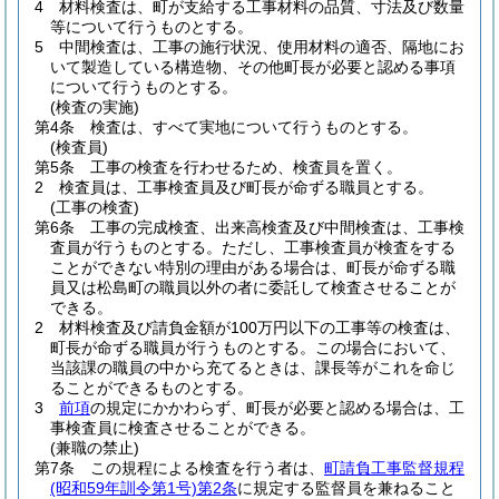
4
材料検査は、町が支給する工事材料の品質、寸法及び数量
等について行うものとする。
5
中間検査は、工事の施行状況、使用材料の適否、隔地にお
いて製造している構造物、その他町長が必要と認める事項
について行うものとする。
(検査の実施)
第4条
検査は、すべて実地について行うものとする。
(検査員)
第5条
工事の検査を行わせるため、検査員を置く。
2
検査員は、工事検査員及び町長が命ずる職員とする。
(工事の検査)
第6条
工事の完成検査、出来高検査及び中間検査は、工事検
査員が行うものとする。
ただし、工事検査員が検査をする
ことができない特別の理由がある場合は、町長が命ずる職
員又は松島町の職員以外の者に委託して検査させることが
できる。
2
材料検査及び請負金額が100万円以下の工事等の検査は、
町長が命ずる職員が行うものとする。
この場合において、
当該課の職員の中から充てるときは、課長等がこれを命じ
ることができるものとする。
3
前項
の規定にかかわらず、町長が必要と認める場合は、工
事検査員に検査させることができる。
(兼職の禁止)
第7条
この規程による検査を行う者は、
町請負工事監督規程
(昭和59年訓令第1号)
第2条
に規定する監督員を兼ねること