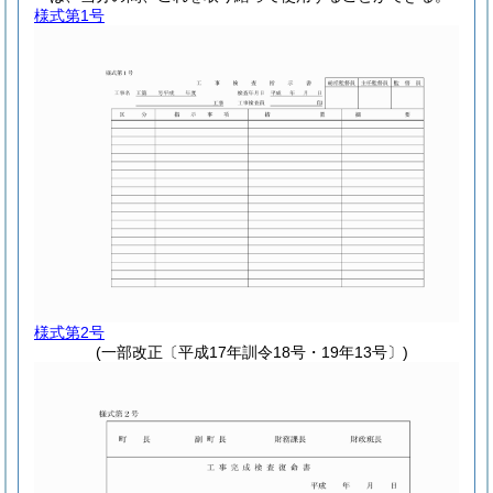
様式第1号
様式第2号
(一部改正〔平成17年訓令18号・19年13号〕)