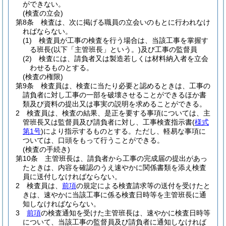
ができない。
(検査の立会)
第8条
検査は、次に掲げる職員の立会いのもとに行われなけ
ればならない。
(1)
検査員が工事の検査を行う場合は、当該工事を掌握す
る班長
(以下「主管班長」という。)
及び工事の監督員
(2)
検査には、請負者又は製造若しくは材料納入者を立会
わせるものとする。
(検査の権限)
第9条
検査員は、検査に当たり必要と認めるときは、工事の
請負者に対し工事の一部を破壊させることができるほか書
類及び資料の提出又は事実の説明を求めることができる。
2
検査員は、検査の結果、是正を要する事項については、主
管班長又は監督員及び請負者に対し、工事検査指示書
(
様式
第1号
)
により指示するものとする。
ただし、軽易な事項に
ついては、口頭をもって行うことができる。
(検査の手続き)
第10条
主管班長は、請負者から工事の完成届の提出があっ
たときは、内容を確認のうえ速やかに関係書類を添え検査
員に送付しなければならない。
2
検査員は、
前項
の規定による検査請求等の送付を受けたと
きは、速やかに当該工事に係る検査日時等を主管班長に通
知しなければならない。
3
前項
の検査通知を受けた主管班長は、速やかに検査日時等
について、当該工事の監督員及び請負者に通知しなければ