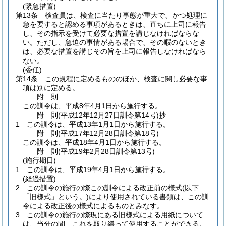
(緊急措置)
第13条
検査員は、検査に当たり事態が重大で、かつ処理に
急を要すると認める事項があるときは、直ちに上司に報告
し、その指示を受けて必要な措置を講じなければならな
い。
ただし、急迫の事情がある場合で、その暇のないとき
は、必要な措置を講じその旨を上司に報告しなければなら
ない。
(委任)
第14条
この規程に定めるもののほか、検査に関し必要な事
項は別に定める。
附
則
この訓令は、平成8年4月1日から施行する。
附
則
(平成12年12月27日
訓令第14号)
抄
1
この訓令は、平成13年1月1日から施行する。
附
則
(平成17年12月28日
訓令第18号)
この訓令は、平成18年4月1日から施行する。
附
則
(平成19年2月28日
訓令第13号)
(施行期日)
1
この訓令は、平成19年4月1日から施行する。
(経過措置)
2
この訓令の施行の際この訓令による改正前の様式
(以下
「旧様式」という。)
により使用されている書類は、この訓
令による改正後の様式によるものとみなす。
3
この訓令の施行の際現にある旧様式による用紙について
は、当分の間、これを取り繕って使用することができる。