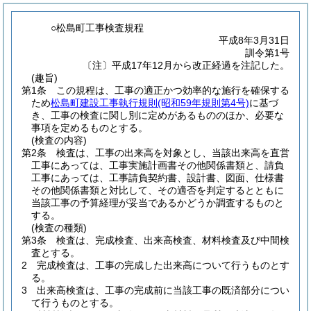
○松島町工事検査規程
平成8年3月31日
訓令第1号
〔注〕平成17年12月から改正経過を注記した。
(趣旨)
第1条
この規程は、工事の適正かつ効率的な施行を確保する
ため
松島町建設工事執行規則
(昭和59年規則第4号)
に基づ
き、工事の検査に関し別に定めがあるもののほか、必要な
事項を定めるものとする。
(検査の内容)
第2条
検査は、工事の出来高を対象とし、当該出来高を直営
工事にあっては、工事実施計画書その他関係書類と、請負
工事にあっては、工事請負契約書、設計書、図面、仕様書
その他関係書類と対比して、その適否を判定するとともに
当該工事の予算経理が妥当であるかどうか調査するものと
する。
(検査の種類)
第3条
検査は、完成検査、出来高検査、材料検査及び中間検
査とする。
2
完成検査は、工事の完成した出来高について行うものとす
る。
3
出来高検査は、工事の完成前に当該工事の既済部分につい
て行うものとする。