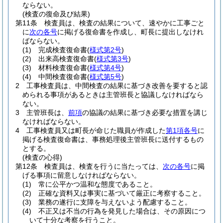
ならない。
(検査の復命及び結果)
第11条
検査員は、検査の結果について、速やかに工事ごと
に
次の各号
に掲げる復命書を作成し、町長に提出しなけれ
ばならない。
(1)
完成検査復命書
(
様式第2号
)
(2)
出来高検査復命書
(
様式第3号
)
(3)
材料検査復命書
(
様式第4号
)
(4)
中間検査復命書
(
様式第5号
)
2
工事検査員は、中間検査の結果に基づき改善を要すると認
められる事項があるときは主管班長と協議しなければなら
ない。
3
主管班長は、
前項
の協議の結果に基づき必要な措置を講じ
なければならない。
4
工事検査員又は町長が命じた職員が作成した
第1項各号
に
掲げる検査復命書は、事務処理後主管班長に送付するもの
とする。
(検査の心得)
第12条
検査員は、検査を行うに当たっては、
次の各号
に掲
げる事項に留意しなければならない。
(1)
常に公平かつ温和な態度であること。
(2)
正確な資料又は事実に基づいて厳正に考察すること。
(3)
業務の遂行に支障を与えないよう配慮すること。
(4)
不正又は不当の行為を発見した場合は、その原因につ
いて十分な考察を行うこと。