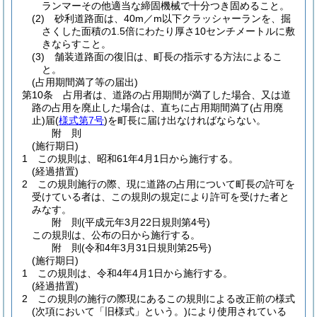
ランマーその他適当な締固機械で十分つき固めること。
(2)
砂利道路面は、40m／m以下クラッシャーランを、掘
さくした面積の1.5倍にわたり厚さ10センチメートルに敷
きならすこと。
(3)
舗装道路面の復旧は、町長の指示する方法によるこ
と。
(占用期間満了等の届出)
第10条
占用者は、道路の占用期間が満了した場合、又は道
路の占用を廃止した場合は、直ちに占用期間満了
(占用廃
止)
届
(
様式第7号
)
を町長に届け出なければならない。
附
則
(施行期日)
1
この規則は、昭和61年4月1日から施行する。
(経過措置)
2
この規則施行の際、現に道路の占用について町長の許可を
受けている者は、この規則の規定により許可を受けた者と
みなす。
附
則
(平成元年3月22日
規則第4号)
この規則は、公布の日から施行する。
附
則
(令和4年3月31日
規則第25号)
(施行期日)
1
この規則は、令和4年4月1日から施行する。
(経過措置)
2
この規則の施行の際現にあるこの規則による改正前の様式
(次項において「旧様式」という。)
により使用されている