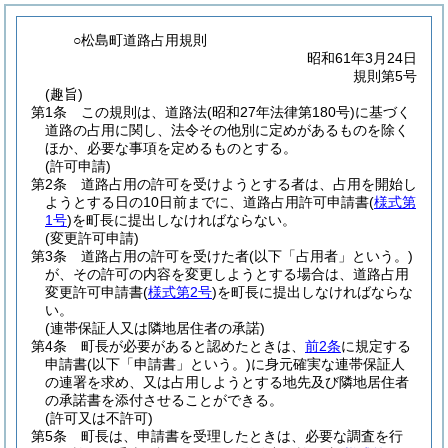
○松島町道路占用規則
昭和61年3月24日
規則第5号
(趣旨)
第1条
この規則は、道路法
(昭和27年法律第180号)
に基づく
道路の占用に関し、法令その他別に定めがあるものを除く
ほか、必要な事項を定めるものとする。
(許可申請)
第2条
道路占用の許可を受けようとする者は、占用を開始し
ようとする日の10日前までに、道路占用許可申請書
(
様式第
1号
)
を町長に提出しなければならない。
(変更許可申請)
第3条
道路占用の許可を受けた者
(以下「占用者」という。)
が、その許可の内容を変更しようとする場合は、道路占用
変更許可申請書
(
様式第2号
)
を町長に提出しなければならな
い。
(連帯保証人又は隣地居住者の承諾)
第4条
町長が必要があると認めたときは、
前2条
に規定する
申請書
(以下「申請書」という。)
に身元確実な連帯保証人
の連署を求め、又は占用しようとする地先及び隣地居住者
の承諾書を添付させることができる。
(許可又は不許可)
第5条
町長は、申請書を受理したときは、必要な調査を行