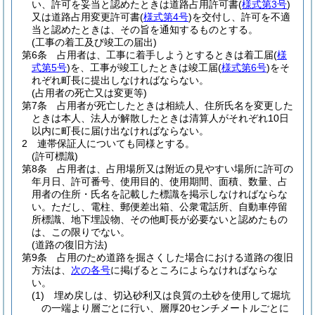
い、許可を妥当と認めたときは道路占用許可書
(
様式第3号
)
又は道路占用変更許可書
(
様式第4号
)
を交付し、許可を不適
当と認めたときは、その旨を通知するものとする。
(工事の着工及び竣工の届出)
第6条
占用者は、工事に着手しようとするときは着工届
(
様
式第5号
)
を、工事が竣工したときは竣工届
(
様式第6号
)
をそ
れぞれ町長に提出しなければならない。
(占用者の死亡又は変更等)
第7条
占用者が死亡したときは相続人、住所氏名を変更した
ときは本人、法人が解散したときは清算人がそれぞれ10日
以内に町長に届け出なければならない。
2
連帯保証人についても同様とする。
(許可標識)
第8条
占用者は、占用場所又は附近の見やすい場所に許可の
年月日、許可番号、使用目的、使用期間、面積、数量、占
用者の住所・氏名を記載した標識を掲示しなければならな
い。
ただし、電柱、郵便差出箱、公衆電話所、自動車停留
所標識、地下埋設物、その他町長が必要ないと認めたもの
は、この限りでない。
(道路の復旧方法)
第9条
占用のため道路を掘さくした場合における道路の復旧
方法は、
次の各号
に掲げるところによらなければならな
い。
(1)
埋め戻しは、切込砂利又は良質の土砂を使用して堀坑
の一端より層ごとに行い、層厚20センチメートルごとに