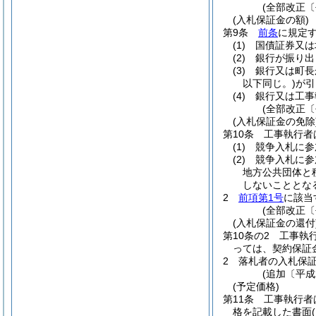
(全部改正〔
(入札保証金の額)
第9条
前条
に規定
(1)
国債証券又は
(2)
銀行が振り出
(3)
銀行又は町長
以下同じ。)
が引
(4)
銀行又は工事
(全部改正〔
(入札保証金の免除
第10条
工事執行者
(1)
競争入札に参
(2)
競争入札に参
地方公共団体と
しないこととな
2
前項第1号
に該当
(全部改正〔
(入札保証金の還付
第10条の2
工事執
っては、契約保証
2
落札者の入札保
(追加〔平成
(予定価格)
第11条
工事執行者
格を記載した書面