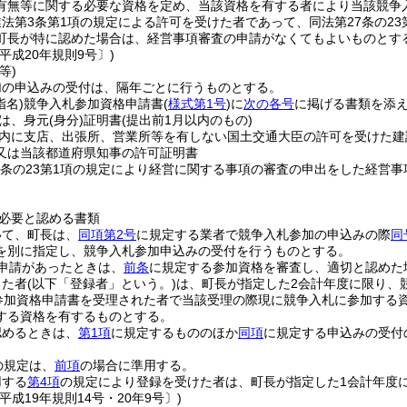
有無等に関する必要な資格を定め、当該資格を有する者により当該競争
法第3条第1項の規定による許可を受けた者であって、同法第27条の2
町長が特に認めた場合は、経営事項審査の申請がなくてもよいものとす
平成20年規則9号〕)
等)
加の申込みの受付は、隔年ごとに行うものとする。
指名)
競争入札参加資格申請書
(
様式第1号
)
に
次の各号
に掲げる書類を添
は、身元
(身分)
証明書
(提出前1月以内のもの)
内に支店、出張所、営業所等を有しない国土交通大臣の許可を受けた建
又は当該都道府県知事の許可証明書
7条の23第1項の規定により経営に関する事項の審査の申出をした経営
必要と認める書類
いて、町長は、
同項第2号
に規定する業者で競争入札参加の申込みの際
同
を別に指定し、競争入札参加申込みの受付を行うものとする。
申請があったときは、
前条
に規定する参加資格を審査し、適切と認めた
った者
(以下「登録者」という。)
は、町長が指定した2会計年度に限り、
参加資格申請書を受理された者で当該受理の際現に競争入札に参加する
する資格を有するものとする。
認めるときは、
第1項
に規定するもののほか
同項
に規定する申込みの受付
の規定は、
前項
の場合に準用する。
用する
第4項
の規定により登録を受けた者は、町長が指定した1会計年度
平成19年規則14号・20年9号〕)