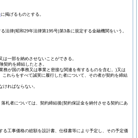
号
に掲げるものとする。
する法律
(昭和29年法律第195号)
第3条に規定する金融機関をいう。
又は一部を納めさせないことができる。
険契約を締結したとき。
業務が国の事務又は事業と密接な関連を有するものを含む。)
又は
、これらをすべて誠実に履行した者について、その者が契約を締結
なければならない。
、落札者については、契約締結後
(契約保証金を納付させる契約にあ
。
する工事価格の総額を設計書、仕様書等により予定し、その予定価