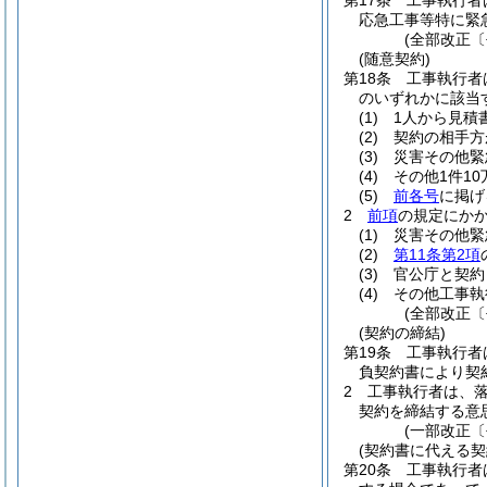
第17条
工事執行者
応急工事等特に緊
(全部改正〔
(随意契約)
第18条
工事執行者
のいずれかに該当
(1)
1人から見積
(2)
契約の相手方
(3)
災害その他緊
(4)
その他1件1
(5)
前各号
に掲げ
2
前項
の規定にか
(1)
災害その他緊
(2)
第11条第2項
(3)
官公庁と契約
(4)
その他工事執
(全部改正〔
(契約の締結)
第19条
工事執行者
負契約書により契
2
工事執行者は、
契約を締結する意
(一部改正〔
(契約書に代える契
第20条
工事執行者