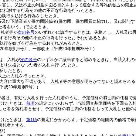
を害し、又は不正の利益を図る目的をもって連合する等私的独占の禁止
に抵触する行為その他の不正な行為を行ったとき。
の執行を妨げる行為をしたとき。
等及び下請業者が暴力団関係者
(暴力団、暴力団員に協力し、又は関与
た者をいう。)
であるとき。
入札者等が
次の各号
のいずれかに該当するときは、失格とし、入札又は
する行為その他の不正の行為を行ったおそれがあるとき。
執行を妨げる行為をするおそれがあるとき。
20年規則9号〕、一部改正〔平成20年規則25号〕)
は、入札が
次の各号
のいずれかに該当すると認めるときは、当該入札の
より失格となった者が入札を行ったとき。
反したとき。
以上の入札を行ったとき。
内容に重大な不備があり、入札者等の意思が明らかでないと認められる
平成20年規則9号〕)
行者は、有効な入札を行った入札者のうち、予定価格の範囲内の価格で
設けたときは、
前項
の規定にかかわらず、当該調査基準価格を下回る入
した者を落札者とせず、予定価格の範囲内の価格をもって入札した他の
設けたときは、
第1項
の規定にかかわらず、予定価格の範囲内の価格で最
落札者とする。
格)