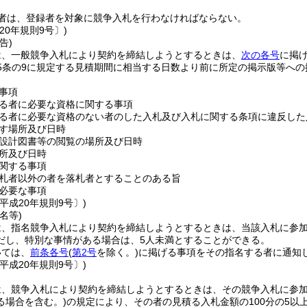
者は、登録者を対象に競争入札を行わなければならない。
20年規則9号〕)
告)
は、一般競争入札により契約を締結しようとするときは、
次の各号
に掲
5条の9に規定する見積期間に相当する日数より前に所定の掲示版等へ
事項
る者に必要な資格に関する事項
る者に必要な資格のない者のした入札及び入札に関する条項に違反した
す場所及び日時
設計図書等の閲覧の場所及び日時
所及び日時
関する事項
札者以外の者を落札者とすることのある旨
必要な事項
平成20年規則9号〕)
名等)
は、指名競争入札により契約を締結しようとするときは、当該入札に参加
だし、特別な事情がある場合は、5人未満とすることができる。
いては、
前条各号
(
第2号
を除く。)
に掲げる事項をその指名する者に通知
平成20年規則9号〕)
、競争入札により契約を締結しようとするときは、その競争入札に参加し
る場合を含む。)
の規定により、その者の見積る入札金額の100分の5以