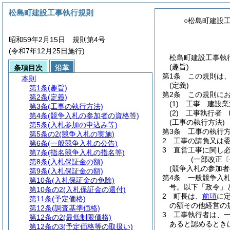
松島町建設工事執行規則
○松島町建設
昭和59年2月15日 規則第4号
(令和7年12月25日施行)
松島町建設工事執行
(趣旨)
条項目次
沿革
第1条
この規則は
本則
(定義)
第1条
(趣旨)
第2条
この規則に
第2条
(定義)
(1)
工事 建設業
第3条
(工事の執行方法)
(2)
工事執行者 
第4条
(競争入札の参加者の資格等)
(工事の執行方法)
第5条
(入札参加の申込み等)
第3条
工事の執行
第5条の2
(競争入札の実施)
2
工事の請負又は
第6条
(一般競争入札の公告)
3
直営工事に関し
第7条
(指名競争入札の指名等)
(一部改正〔
第8条
(入札保証金の額)
(競争入札の参加者
第9条
(入札保証金の額)
第4条
一般競争入
第10条
(入札保証金の免除)
号。以下「政令」
第10条の2
(入札保証金の還付)
2
町長は、
前項
に
第11条
(予定価格)
の額その他経営の
第12条
(調査基準価格)
3
工事執行者は、
第12条の2
(最低制限価格)
あると認めるとき
第12条の3
(予定価格等の取扱い)