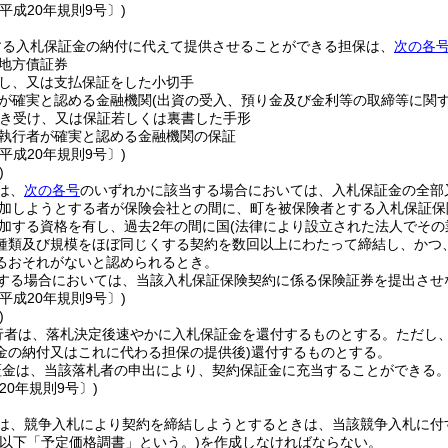
平成20年規則9号〕)
する入札保証金の納付に代えて提供させることができる担保は、
次の各
地方債証券
し、又は支払保証をした小切手
が確実と認める金融機関
(出資の受入、預り金及び金利等の取締等に関
き受け、又は保証若しくは裏書した手形
執行者が確実と認める金融機関の保証
平成20年規則9号〕)
)
は、
次の各号
のいずれかに該当する場合においては、入札保証金の全部
加しようとする者が保険会社との間に、町を被保険者とする入札保証保
加する資格を有し、過去2年の間に国
(法律により設立された法人でその
種類及び規模をほぼ同じくする契約を数回以上にわたって締結し、かつ
るおそれがないと認められるとき。
する場合においては、当該入札保証保険契約に係る保険証券を提出させ
平成20年規則9号〕)
)
行者は、落札決定後速やかに入札保証金を還付するものとする。
ただし
金の納付又はこれに代わる担保の提供後)
還付するものとする。
証金は、当該落札者の申出により、契約保証金に充当することができる
20年規則9号〕)
は、競争入札により契約を締結しようとするときは、当該競争入札に付
(以下「予定価格調書」という。)
を作成しなければならない。