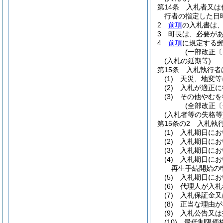
第14条
入札者又は
行者の指定した日
2
前項
の入札書は
3
町長は、必要が
4
前項
に規定する
(一部改正〔
(入札の延期等)
第15条
入札執行者
(1)
天災、地変等
(2)
入札が適正に
(3)
その他やむを
(全部改正〔
(入札者等の失格等
第15条の2
入札執
(1)
入札期日にお
(2)
入札期日にお
(3)
入札期日にお
(4)
入札期日にお
再生手続開始の
(5)
入札期日にお
(6)
代理人が入札
(7)
入札保証金又
(8)
正当な理由が
(9)
入札公告又は
(10)
最低制限価