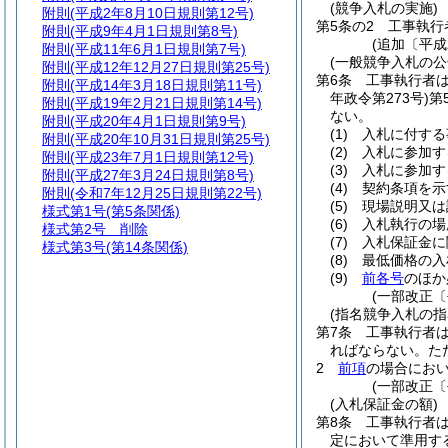
(競争入札の実施)
附則
(平成2年8月10日規則第12号)
第5条の2
工事執行
附則
(平成9年4月1日規則第8号)
(追加〔平成
附則
(平成11年6月1日規則第7号)
(一般競争入札の公
附則
(平成12年12月27日規則第25号)
第6条
工事執行者
附則
(平成14年3月18日規則第11号)
年政令第273号)
第
附則
(平成19年2月21日規則第14号)
ない。
附則
(平成20年4月1日規則第9号)
(1)
入札に付する
附則
(平成20年10月31日規則第25号)
(2)
入札に参加す
附則
(平成23年7月1日規則第12号)
(3)
入札に参加す
附則
(平成27年3月24日規則第8号)
(4)
契約条項を示
附則
(令和7年12月25日規則第22号)
(5)
現場説明又は
様式第1号
(第5条関係)
(6)
入札執行の場
様式第2号
削除
(7)
入札保証金に
様式第3号
(第14条関係)
(8)
最低価格の入
(9)
前各号
のほか
(一部改正〔
(指名競争入札の指
第7条
工事執行者
ればならない。
た
2
前項
の場合にお
(一部改正〔
(入札保証金の額)
第8条
工事執行者は
定において準用す