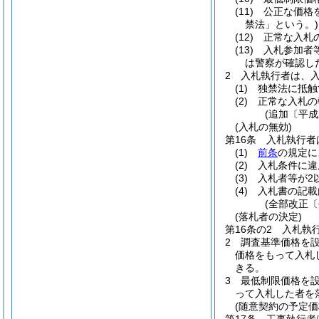
(11)
公正な価格
禁法」という。)
(12)
正常な入札
(13)
入札参加者
は警察が確認し
2
入札執行者は、
(1)
独禁法に抵触
(2)
正常な入札の
(追加〔平成
(入札の無効)
第16条
入札執行者
(1)
前条
の規定に
(2)
入札条件に違
(3)
入札者等が2
(4)
入札書の記載
(全部改正〔
(落札者の決定)
第16条の2
入札執
2
調査基準価格を
価格をもって入札
きる。
3
最低制限価格を
って入札した者を
(随意契約の予定価