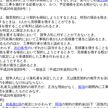
は、随意契約により契約を締結しようとするときは、あらかじめ
第11条
急に工事を施行する必要があり、かつ、予定価格を定める暇がないとき
平成20年規則9号〕)
は、随意契約により契約を締結しようとするときは、特別の場合を除き
するときは、1人から見積書を徴することができる。
書を徴することが有利と認められるとき。
が特定人に限定されるとき。
急を要する場合において、競争入札に付すことができないとき。
0万円未満の契約において工事執行者が1人の見積書で適当と認めるとき
るもののほか、工事執行者が適当と認めるとき。
かわらず、
次の各号
のいずれかに該当するときは、見積書を徴すること
急を要する場合において契約しようとするときで、見積書を徴する暇が
の規定により単価契約した工事を行わせるとき。
しようとするとき。
行者が適当と認めるとき。
平成20年規則9号〕、一部改正〔平成23年規則12号〕)
は、競争入札により落札者を決定したとき、又は随意契約の相手方を決
約を締結しなければならない。
落札者又は随意契約の相手方が、正当な理由がなく、
前項
の期間内に工
思を放棄したものとみなす。
平成20年規則9号〕)
約)
は、
前条第1項
の規定にかかわらず、
同項
の契約の契約金
(以下「請負代