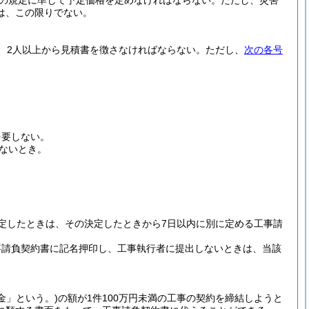
の規定に準じて予定価格を定めなければならない。
ただし、災害
は、この限りでない。
、2人以上から見積書を徴さなければならない。
ただし、
次の各号
。
を要しない。
ないとき。
定したときは、その決定したときから7日以内に別に定める工事請
事請負契約書に記名押印し、工事執行者に提出しないときは、当該
金」という。)
の額が1件100万円未満の工事の契約を締結しようと