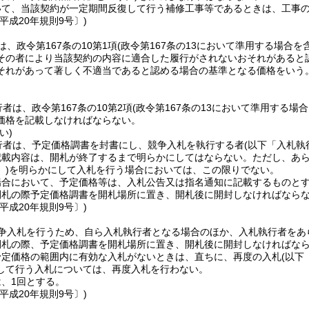
いて、当該契約が一定期間反復して行う補修工事等であるときは、工事
平成20年規則9号〕)
、政令第167条の10第1項
(政令第167条の13において準用する場合を
その者により当該契約の内容に適合した履行がされないおそれがあると
それがあって著しく不適当であると認める場合の基準となる価格をいう。
者は、政令第167条の10第2項
(政令第167条の13において準用する場合
価格を記載しなければならない。
い)
行者は、予定価格調書を封書にし、競争入札を執行する者
(以下「入札執
記載内容は、開札が終了するまで明らかにしてはならない。
ただし、あ
)
を明らかにして入札を行う場合においては、この限りでない。
場合において、予定価格等は、入札公告又は指名通知に記載するものと
開札の際予定価格調書を開札場所に置き、開札後に開封しなければなら
平成20年規則9号〕)
争入札を行うため、自ら入札執行者となる場合のほか、入札執行者をあ
開札の際、予定価格調書を開札場所に置き、開札後に開封しなければな
予定価格の範囲内に有効な入札がないときは、直ちに、再度の入札
(以下
して行う入札については、再度入札を行わない。
、1回とする。
平成20年規則9号〕)