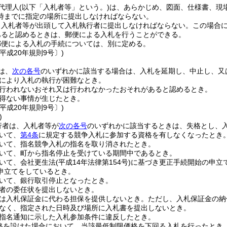
代理人
(以下「入札者等」という。)
は、あらかじめ、図面、仕様書、現
時までに指定の場所に提出しなければならない。
、入札者等が出頭して入札執行者に提出しなければならない。
この場合
あると認めるときは、郵便による入札を行うことができる。
郵便による入札の手続については、別に定める。
平成20年規則9号〕)
は、
次の各号
のいずれかに該当する場合は、入札を延期し、中止し、又
により入札の執行が困難なとき。
行われないおそれ又は行われなかったおそれがあると認めるとき。
得ない事情が生じたとき。
平成20年規則9号〕)
)
行者は、入札者等が
次の各号
のいずれかに該当するときは、失格とし、
いて、
第4条
に規定する競争入札に参加する資格を有しなくなったとき
いて、指名競争入札の指名を取り消されたとき。
いて、町から指名停止を受けている期間中であるとき。
いて、会社更生法
(平成14年法律第154号)
に基づき更正手続開始の申立
申立てをしているとき。
いて、銀行取引停止となったとき。
者の委任状を提出しないとき。
は入札保証金に代わる担保を提供しないとき。
ただし、入札保証金の納
なく、指定された日時及び場所に入札書を提出しないとき。
指名通知に示した入札参加条件に違反したとき。
格を設けた場合において、当該最低制限価格を下回る入札を行ったとき