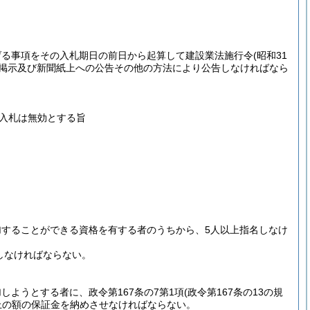
げる事項をその入札期日の前日から起算して建設業法施行令
(昭和31
の掲示及び新聞紙上への公告その他の方法により公告しなければなら
入札は無効とする旨
することができる資格を有する者のうちから、5人以上指名しなけ
しなければならない。
ようとする者に、政令第167条の7第1項
(政令第167条の13の規
上の額の保証金を納めさせなければならない。