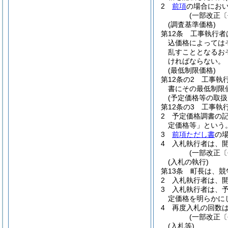
2
前項
の場合にお
(一部改正〔
(調査基準価格)
第12条
工事執行者は
込価格によっては
乱すこととなるお
ければならない。
(最低制限価格)
第12条の2
工事執行
書にその最低制限
(予定価格等の取扱
第12条の3
工事執
2
予定価格調書の
定価格等」という。
3
前項ただし書
の
4
入札執行者は、
(一部改正〔
(入札の執行)
第13条
町長は、競
2
入札執行者は、
3
入札執行者は、
定価格を明らかに
4
再度入札の回数は
(一部改正〔
(入札等)