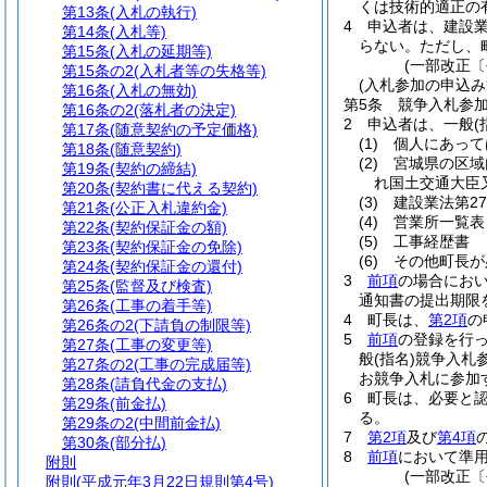
くは技術的適正の
第13条
(入札の執行)
4
申込者は、建設業
第14条
(入札等)
らない。
ただし、
第15条
(入札の延期等)
(一部改正〔
第15条の2
(入札者等の失格等)
(入札参加の申込み
第16条
(入札の無効)
第5条
競争入札参
第16条の2
(落札者の決定)
2
申込者は、一般
(
第17条
(随意契約の予定価格)
(1)
個人にあって
第18条
(随意契約)
(2)
宮城県の区域
第19条
(契約の締結)
れ国土交通大臣
第20条
(契約書に代える契約)
(3)
建設業法第2
第21条
(公正入札違約金)
(4)
営業所一覧表
第22条
(契約保証金の額)
(5)
工事経歴書
第23条
(契約保証金の免除)
(6)
その他町長が
第24条
(契約保証金の還付)
3
前項
の場合にお
第25条
(監督及び検査)
通知書の提出期限
第26条
(工事の着手等)
4
町長は、
第2項
の
第26条の2
(下請負の制限等)
5
前項
の登録を行
第27条
(工事の変更等)
般
(指名)
競争入札
第27条の2
(工事の完成届等)
お競争入札に参加
第28条
(請負代金の支払)
6
町長は、必要と
第29条
(前金払)
る。
第29条の2
(中間前金払)
7
第2項
及び
第4項
第30条
(部分払)
8
前項
において準
附則
(一部改正〔
附則
(平成元年3月22日規則第4号)