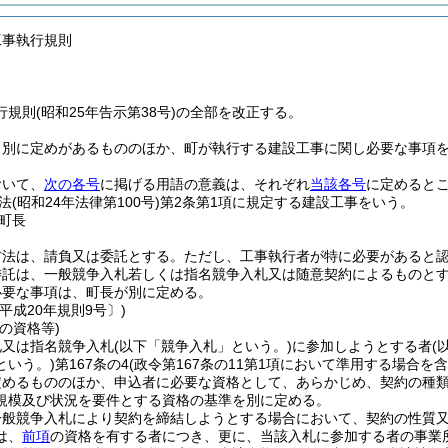
工事執行規則
規則(昭和25年告示第38号)の全部を改正する。
、別に定めがあるもののほか、町が執行する建設工事に関し必要な事項
おいて、
次の各号
に掲げる用語の意義は、それぞれ
当該各号
に定めると
法
(昭和24年法律第100号)
第2条第1項に規定する建設工事をいう。
町長
方法は、請負又は委託とする。
ただし、工事執行者が特に必要があると
委託は、一般競争入札若しくは指名競争入札又は随意契約によるものと
必要な事項は、町長が別に定める。
平成20年規則9号〕)
の資格等)
札又は指名競争入札
(以下「競争入札」という。)
に参加しようとする者
(
という。)
第167条の4
(政令第167条の11第1項において準用する場合を含
定めるもののほか、申込者に必要な資格として、あらかじめ、契約の種
規模及び状況を要件とする資格の基準を別に定める。
一般競争入札により契約を締結しようとする場合において、契約の性質
は、
前項
の資格を有する者につき、更に、当該入札に参加する者の事業