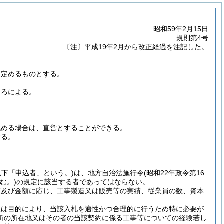
昭和59年2月15日
規則第4号
〔注〕平成19年2月から改正経過を注記した。
を定めるものとする。
ころによる。
認める場合は、直営とすることができる。
する。
以下「申込者」という。)
は、地方自治法施行令
(昭和22年政令第16
む。)
の規定に該当する者であってはならない。
類及び金額に応じ、工事製造又は販売等の実績、従業員の数、資本
又は目的により、当該入札を適性かつ合理的に行うため特に必要が
所の所在地又はその者の当該契約に係る工事等についての経験若し