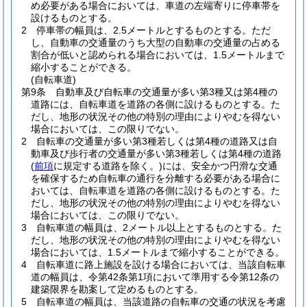
め必要がある場合においては、車道の左端寄りに停車帯を
設けるものとする。
2
停車帯の幅員は、2.5メートルとするものとする。
ただ
し、自動車の交通量のうち大型の自動車の交通量の占める
割合が低いと認められる場合においては、1.5メートルまで
縮小することができる。
(自転車道)
第9条
自動車及び自転車の交通量が多い第3種又は第4種の
道路には、自転車道を道路の各側に設けるものとする。
た
だし、地形の状況その他の特別の理由によりやむを得ない
場合においては、この限りでない。
2
自転車の交通量が多い第3種若しくは第4種の道路又は自
動車及び歩行者の交通量が多い第3種若しくは第4種の道路
(
前項
に規定する道路を除く。)
には、安全かつ円滑な交通
を確保するため自転車の通行を分離する必要がある場合に
おいては、自転車道を道路の各側に設けるものとする。
た
だし、地形の状況その他の特別の理由によりやむを得ない
場合においては、この限りでない。
3
自転車道の幅員は、2メートル以上とするものとする。
た
だし、地形の状況その他の特別の理由によりやむを得ない
場合においては、1.5メートルまで縮小することができる。
4
自転車道に路上施設を設ける場合においては、当該自転車
道の幅員は、令第42条第1項において準用する令第12条の
建築限界を勘案して定めるものとする。
5
自転車道の幅員は、当該道路の自転車の交通の状況を考慮