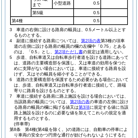
小型道路
0.5
まで
第5級
0.5
第4種
0.5
3
車道の右側に設ける路肩の幅員は、0.5メートル以上とす
るものとする。
4
副道に接続する路肩については、
第2項の表
第3種の項車
道の左側に設ける路肩の幅員の欄の左欄中「0.75」とある
のは、「0.5」とし、
第2項ただし書
の規定は適用しない。
5
歩道、自転車道又は自転車歩行者道を設ける道路にあって
は、道路の主要構造部を保護し、又は車道の効用を保つた
めに支障がない場合においては、車道に接続する路肩を設
けず、又はその幅員を縮小することができる。
6
道路の主要構造部を保護するため必要がある場合において
は、歩道、自転車道又は自転車歩行者道に接続して、路端
寄りに路肩を設けるものとする。
7
車道に接続する路肩に路上施設を設ける場合においては、
当該路肩の幅員については、
第2項の表
の車道の左側に設け
る路肩の幅員の欄に掲げる値又は
第3項
に規定する値に当該
路上施設を設けるのに必要な値を加えてこれらの規定を適
用するものとする。
(停車帯)
第8条
第4種
(第4級を除く。)
の道路には、自動車の停車によ
り車両の安全かつ円滑な通行が妨げられないようにするた