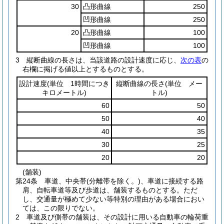
30
凸形曲線
250
凹形曲線
250
20
凸形曲線
100
凹形曲線
100
3
縦断曲線の長さは、当該道路の設計速度に応じ、
次の表
の
右欄に掲げる値以上とするものとする。
設計速度
(単位 1時間につき
縦断曲線の長さ
(単位 メー
キロメートル)
トル)
60
50
50
40
40
35
30
25
20
20
(舗装)
第24条
車道、中央帯
(分離帯を除く。)
、車道に接続する路
肩、自転車道等及び歩道は、舗装するものとする。
ただ
し、交通量が極めて少ない等特別の理由がある場合におい
ては、この限りでない。
2
車道及び側帯の舗装は、その設計に用いる自動車の輪荷重