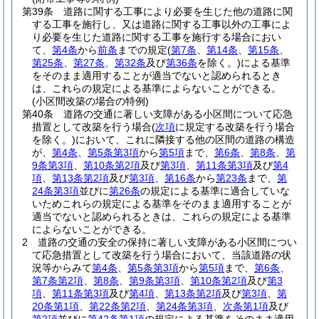
第39条
道路に関する工事により必要を生じた他の道路に関
する工事を施行し、又は道路に関する工事以外の工事によ
り必要を生じた道路に関する工事を施行する場合におい
て、
第4条
から
前条
までの規定
(
第7条
、
第14条
、
第15条
、
第25条
、
第27条
、
第32条
及び
第36条
を除く。)
による基準
をそのまま適用することが適当でないと認められるとき
は、これらの規定による基準によらないことができる。
(小区間改築の場合の特例)
第40条
道路の交通に著しい支障がある小区間について応急
措置として改築を行う場合
(
次項
に規定する改築を行う場合
を除く。)
において、これに隣接する他の区間の道路の構造
が、
第4条
、
第5条第3項
から
第5項
まで、
第6条
、
第8条
、
第
9条第3項
、
第10条第2項
及び
第3項
、
第11条第3項
及び
第4
項
、
第13条第2項
及び
第3項
、
第16条
から
第23条
まで、
第
24条第3項
並びに
第26条
の規定による基準に適合していな
いためこれらの規定による基準をそのまま適用することが
適当でないと認められるときは、これらの規定による基準
によらないことができる。
2
道路の交通の安全の保持に著しい支障がある小区間につい
て応急措置として改築を行う場合において、当該道路の状
況等からみて
第4条
、
第5条第3項
から
第5項
まで、
第6条
、
第7条第2項
、
第8条
、
第9条第3項
、
第10条第2項
及び
第3
項
、
第11条第3項
及び
第4項
、
第13条第2項
及び
第3項
、
第
20条第1項
、
第22条第2項
、
第24条第3項
、
次条第1項
及び