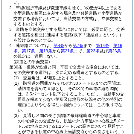
い。
2
車線
(屈折車線及び変速車線を除く。)
の数が4以上である
小型道路が相互に交差する場合及び普通道路と小型道路が
交差する場合においては、当該交差の方式は、立体交差と
するものとする。
3
道路を立体交差とする場合においては、必要に応じ、交差
する道路を相互に連結する道路
(以下「連結路」という。)
を設けるものとする。
4
連結路については、
第4条
から
第7条
まで、
第14条
、
第16
条
、
第17条
、
第19条
から
第21条
まで、
第23条
及び
第26条
の規定は、適用しない。
(鉄道との平面交差)
第30条
道路が鉄道と同一平面で交差する場合においては、
その交差する道路は、次に定める構造とするものとする。
(1)
交差角は、45度以上とすること。
(2)
踏切道の両側からそれぞれ30メートルまでの区間は、
踏切道を含めて直線とし、その区間の車道の縦断勾配
は、2.5パーセント以下とすること。
ただし、自動車の交
通量が極めて少ない箇所又は地形の状況その他の特別の
理由によりやむを得ない箇所については、この限りでな
い。
(3)
見通し区間の長さ
(線路の最縁端軌道の中心線と車道
の中心線との交点から、軌道の外方車道の中心線上5メー
トルの地点における1.2メートルの高さにおいて見通すこ
とができる軌道の中心線上当該交点からの長さをいう。)