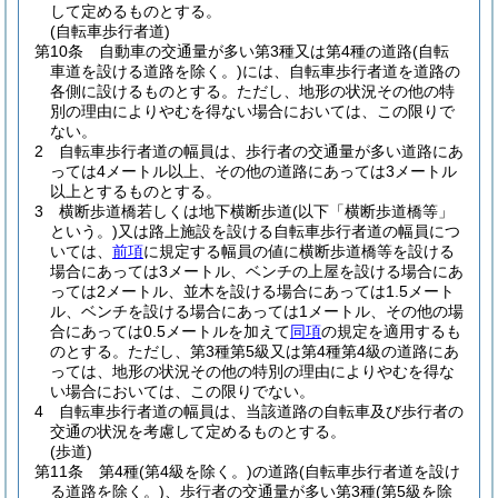
して定めるものとする。
(自転車歩行者道)
第10条
自動車の交通量が多い第3種又は第4種の道路
(自転
車道を設ける道路を除く。)
には、自転車歩行者道を道路の
各側に設けるものとする。
ただし、地形の状況その他の特
別の理由によりやむを得ない場合においては、この限りで
ない。
2
自転車歩行者道の幅員は、歩行者の交通量が多い道路にあ
っては4メートル以上、その他の道路にあっては3メートル
以上とするものとする。
3
横断歩道橋若しくは地下横断歩道
(以下「横断歩道橋等」
という。)
又は路上施設を設ける自転車歩行者道の幅員につ
いては、
前項
に規定する幅員の値に横断歩道橋等を設ける
場合にあっては3メートル、ベンチの上屋を設ける場合にあ
っては2メートル、並木を設ける場合にあっては1.5メート
ル、ベンチを設ける場合にあっては1メートル、その他の場
合にあっては0.5メートルを加えて
同項
の規定を適用するも
のとする。
ただし、第3種第5級又は第4種第4級の道路にあ
っては、地形の状況その他の特別の理由によりやむを得な
い場合においては、この限りでない。
4
自転車歩行者道の幅員は、当該道路の自転車及び歩行者の
交通の状況を考慮して定めるものとする。
(歩道)
第11条
第4種
(第4級を除く。)
の道路
(自転車歩行者道を設け
る道路を除く。)
、歩行者の交通量が多い第3種
(第5級を除