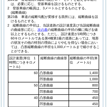
は、必要に応じ、登坂車線を設けるものとする。
2
登坂車線の幅員は、3メートルとするものとする。
(縦断曲線)
第23条
車道の縦断勾配が変移する箇所には、縦断曲線を設
けるものとする。
2
縦断曲線の半径は、当該道路の設計速度及び当該縦断曲線
の曲線形に応じ、
次の表
の縦断曲線の半径の欄に掲げる値
以上とするものとする。
ただし、設計速度が1時間につき
60キロメートルである第4種第1級の道路にあっては、地形
の状況その他の特別の理由によりやむを得ない場合におい
ては、凸形縦断曲線の半径を1,000メートルまで縮小するこ
とができる。
設計速度
(単位 1
縦断曲線の曲線形
縦断曲線の半径
(単
時間につきキロメ
位 メートル)
ートル)
60
凸形曲線
1,400
凹形曲線
1,000
50
凸形曲線
800
凹形曲線
700
40
凸形曲線
450
凹形曲線
450