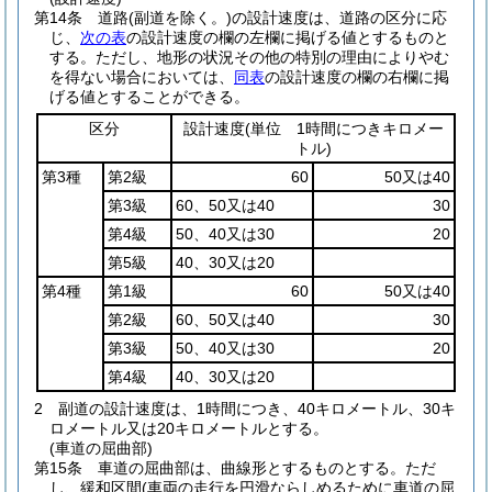
第14条
道路
(副道を除く。)
の設計速度は、道路の区分に応
じ、
次の表
の設計速度の欄の左欄に掲げる値とするものと
する。
ただし、地形の状況その他の特別の理由によりやむ
を得ない場合においては、
同表
の設計速度の欄の右欄に掲
げる値とすることができる。
区分
設計速度
(単位 1時間につきキロメー
トル)
第3種
第2級
60
50又は40
第3級
60、50又は40
30
第4級
50、40又は30
20
第5級
40、30又は20
第4種
第1級
60
50又は40
第2級
60、50又は40
30
第3級
50、40又は30
20
第4級
40、30又は20
2
副道の設計速度は、1時間につき、40キロメートル、30キ
ロメートル又は20キロメートルとする。
(車道の屈曲部)
第15条
車道の屈曲部は、曲線形とするものとする。
ただ
し、緩和区間
(車両の走行を円滑ならしめるために車道の屈