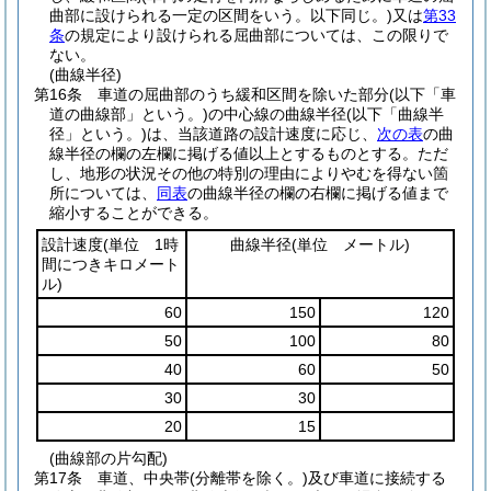
曲部に設けられる一定の区間をいう。以下同じ。)
又は
第33
条
の規定により設けられる屈曲部については、この限りで
ない。
(曲線半径)
第16条
車道の屈曲部のうち緩和区間を除いた部分
(以下「車
道の曲線部」という。)
の中心線の曲線半径
(以下「曲線半
径」という。)
は、当該道路の設計速度に応じ、
次の表
の曲
線半径の欄の左欄に掲げる値以上とするものとする。
ただ
し、地形の状況その他の特別の理由によりやむを得ない箇
所については、
同表
の曲線半径の欄の右欄に掲げる値まで
縮小することができる。
設計速度
(単位 1時
曲線半径
(単位 メートル)
間につきキロメート
ル)
60
150
120
50
100
80
40
60
50
30
30
20
15
(曲線部の片勾配)
第17条
車道、中央帯
(分離帯を除く。)
及び車道に接続する