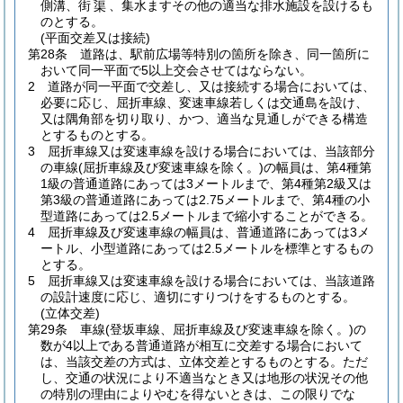
側溝、街
、集水ますその他の適当な排水施設を設けるも
渠
のとする。
(平面交差又は接続)
第28条
道路は、駅前広場等特別の箇所を除き、同一箇所に
おいて同一平面で5以上交会させてはならない。
2
道路が同一平面で交差し、又は接続する場合においては、
必要に応じ、屈折車線、変速車線若しくは交通島を設け、
又は隅角部を切り取り、かつ、適当な見通しができる構造
とするものとする。
3
屈折車線又は変速車線を設ける場合においては、当該部分
の車線
(屈折車線及び変速車線を除く。)
の幅員は、第4種第
1級の普通道路にあっては3メートルまで、第4種第2級又は
第3級の普通道路にあっては2.75メートルまで、第4種の小
型道路にあっては2.5メートルまで縮小することができる。
4
屈折車線及び変速車線の幅員は、普通道路にあっては3メ
ートル、小型道路にあっては2.5メートルを標準とするもの
とする。
5
屈折車線又は変速車線を設ける場合においては、当該道路
の設計速度に応じ、適切にすりつけをするものとする。
(立体交差)
第29条
車線
(登坂車線、屈折車線及び変速車線を除く。)
の
数が4以上である普通道路が相互に交差する場合において
は、当該交差の方式は、立体交差とするものとする。
ただ
し、交通の状況により不適当なとき又は地形の状況その他
の特別の理由によりやむを得ないときは、この限りでな