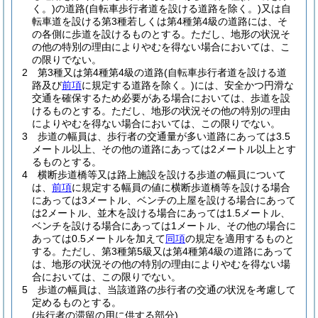
く。)
の道路
(自転車歩行者道を設ける道路を除く。)
又は自
転車道を設ける第3種若しくは第4種第4級の道路には、そ
の各側に歩道を設けるものとする。
ただし、地形の状況そ
の他の特別の理由によりやむを得ない場合においては、こ
の限りでない。
2
第3種又は第4種第4級の道路
(自転車歩行者道を設ける道
路及び
前項
に規定する道路を除く。)
には、安全かつ円滑な
交通を確保するため必要がある場合においては、歩道を設
けるものとする。
ただし、地形の状況その他の特別の理由
によりやむを得ない場合においては、この限りでない。
3
歩道の幅員は、歩行者の交通量が多い道路にあっては3.5
メートル以上、その他の道路にあっては2メートル以上とす
るものとする。
4
横断歩道橋等又は路上施設を設ける歩道の幅員について
は、
前項
に規定する幅員の値に横断歩道橋等を設ける場合
にあっては3メートル、ベンチの上屋を設ける場合にあって
は2メートル、並木を設ける場合にあっては1.5メートル、
ベンチを設ける場合にあっては1メートル、その他の場合に
あっては0.5メートルを加えて
同項
の規定を適用するものと
する。
ただし、第3種第5級又は第4種第4級の道路にあって
は、地形の状況その他の特別の理由によりやむを得ない場
合においては、この限りでない。
5
歩道の幅員は、当該道路の歩行者の交通の状況を考慮して
定めるものとする。
(歩行者の滞留の用に供する部分)