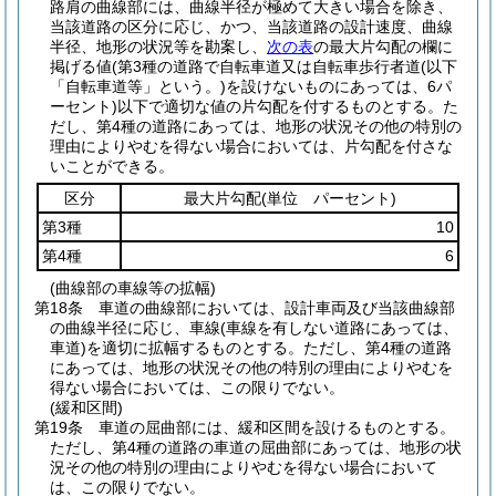
路肩の曲線部には、曲線半径が極めて大きい場合を除き、
当該道路の区分に応じ、かつ、当該道路の設計速度、曲線
半径、地形の状況等を勘案し、
次の表
の最大片勾配の欄に
掲げる値
(第3種の道路で自転車道又は自転車歩行者道
(以下
「自転車道等」という。)
を設けないものにあっては、6パ
ーセント)
以下で適切な値の片勾配を付するものとする。
た
だし、第4種の道路にあっては、地形の状況その他の特別の
理由によりやむを得ない場合においては、片勾配を付さな
いことができる。
区分
最大片勾配
(単位 パーセント)
第3種
10
第4種
6
(曲線部の車線等の拡幅)
第18条
車道の曲線部においては、設計車両及び当該曲線部
の曲線半径に応じ、車線
(車線を有しない道路にあっては、
車道)
を適切に拡幅するものとする。
ただし、第4種の道路
にあっては、地形の状況その他の特別の理由によりやむを
得ない場合においては、この限りでない。
(緩和区間)
第19条
車道の屈曲部には、緩和区間を設けるものとする。
ただし、第4種の道路の車道の屈曲部にあっては、地形の状
況その他の特別の理由によりやむを得ない場合において
は、この限りでない。