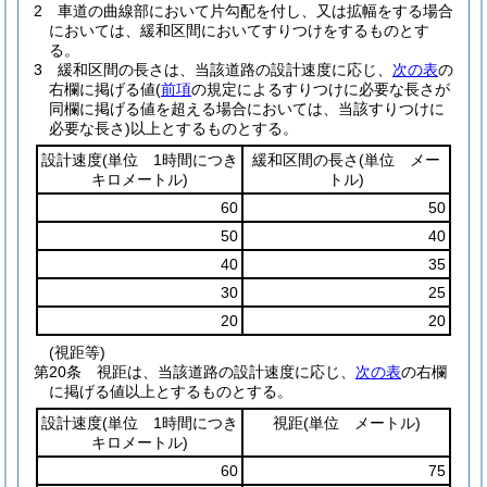
2
車道の曲線部において片勾配を付し、又は拡幅をする場合
においては、緩和区間においてすりつけをするものとす
る。
3
緩和区間の長さは、当該道路の設計速度に応じ、
次の表
の
右欄に掲げる値
(
前項
の規定によるすりつけに必要な長さが
同欄に掲げる値を超える場合においては、当該すりつけに
必要な長さ)
以上とするものとする。
設計速度
(単位 1時間につき
緩和区間の長さ
(単位 メー
キロメートル)
トル)
60
50
50
40
40
35
30
25
20
20
(視距等)
第20条
視距は、当該道路の設計速度に応じ、
次の表
の右欄
に掲げる値以上とするものとする。
設計速度
(単位 1時間につき
視距
(単位 メートル)
キロメートル)
60
75