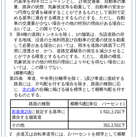
の基準を49キロニュートンとし、計画交通量、自動車の重
量、路床の状態、気象状況等を勘案して、自動車の安全か
つ円滑な交通を確保することができるものとして規則で定
める基準に適合する構造とするものとする。
ただし、自動
車の交通量が少ない場合その他の特別の理由がある場合に
おいては、この限りでない。
3
第4種の道路
(トンネルを除く。)
の舗装は、当該道路の存
する地域、沿道の土地利用及び自動車の交通の状況を勘案
して必要がある場合においては、雨水を道路の路面下に円
滑に浸透させ、かつ、道路交通騒音の発生を減少させるこ
とができる構造とするものとする。
ただし、道路の構造、
気象状況その他の特別の理由によりやむを得ない場合にお
いては、この限りでない。
(横断勾配)
第25条
車道、中央帯
(分離帯を除く。)
及び車道に接続する
路肩には、片勾配を付する場合を除き、路面の種類に応
じ、
次の表
の右欄に掲げる値を標準として横断勾配を付す
るものとする。
路面の種類
横断勾配
(単位 パーセント)
前条第2項
に規定する基準に
1.5以上2以下
適合する舗装道
その他
3以上5以下
2
歩道又は自転車道等には、2パーセントを標準として横断