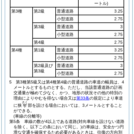
ートル)
第3種
第2級
普通道路
3.25
小型道路
2.75
第3級
普通道路
3
小型道路
2.75
第4級
2.75
第4種
第1級
普通道路
3.25
小型道路
2.75
第2級及び
普通道路
3
第3級
小型道路
2.75
5
第3種第5級又は第4種第4級の普通道路の車道の幅員は、4
メートルとするものとする。
ただし、当該普通道路の計画
交通量が極めて少なく、かつ、地形の状況その他の特別の
理由によりやむを得ない場合又は
第33条
の規定により車道
さく
に狭
部を設ける場合においては、3メートルとすること
窄
ができる。
(車線の分離等)
第5条
車線の数が4以上である道路
(対向車線を設けない道路
を除く。以下この条において同じ。)
の車線は、安全かつ円
滑な交通を確保するため必要があるときは、往復の方向別