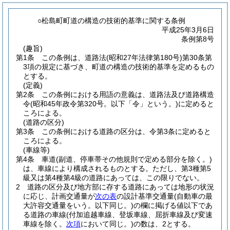
○松島町町道の構造の技術的基準に関する条例
平成25年3月6日
条例第8号
(趣旨)
第1条
この条例は、道路法
(昭和27年法律第180号)
第30条第
3項の規定に基づき、町道の構造の技術的基準を定めるもの
とする。
(定義)
第2条
この条例における用語の意義は、道路法及び道路構造
令
(昭和45年政令第320号。以下「令」という。)
に定めると
ころによる。
(道路の区分)
第3条
この条例における道路の区分は、令第3条に定めると
ころによる。
(車線等)
第4条
車道
(副道、停車帯その他規則で定める部分を除く。)
は、車線により構成されるものとする。
ただし、第3種第5
級又は第4種第4級の道路にあっては、この限りでない。
2
道路の区分及び地方部に存する道路にあっては地形の状況
に応じ、計画交通量が
次の表
の設計基準交通量
(自動車の最
大許容交通量をいう。以下同じ。)
の欄に掲げる値以下であ
る道路の車線
(付加追越車線、登坂車線、屈折車線及び変速
車線を除く。
次項
において同じ。)
の数は、2とする。