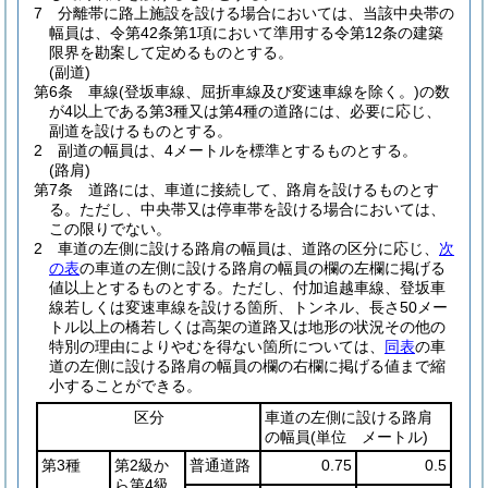
7
分離帯に路上施設を設ける場合においては、当該中央帯の
幅員は、令第42条第1項において準用する令第12条の建築
限界を勘案して定めるものとする。
(副道)
第6条
車線
(登坂車線、屈折車線及び変速車線を除く。)
の数
が4以上である第3種又は第4種の道路には、必要に応じ、
副道を設けるものとする。
2
副道の幅員は、4メートルを標準とするものとする。
(路肩)
第7条
道路には、車道に接続して、路肩を設けるものとす
る。
ただし、中央帯又は停車帯を設ける場合においては、
この限りでない。
2
車道の左側に設ける路肩の幅員は、道路の区分に応じ、
次
の表
の車道の左側に設ける路肩の幅員の欄の左欄に掲げる
値以上とするものとする。
ただし、付加追越車線、登坂車
線若しくは変速車線を設ける箇所、トンネル、長さ50メー
トル以上の橋若しくは高架の道路又は地形の状況その他の
特別の理由によりやむを得ない箇所については、
同表
の車
道の左側に設ける路肩の幅員の欄の右欄に掲げる値まで縮
小することができる。
区分
車道の左側に設ける路肩
の幅員
(単位 メートル)
第3種
第2級か
普通道路
0.75
0.5
ら第4級