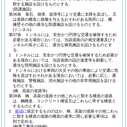
類する施設を設けるものとする。
(防護施設)
第36条
落石、崩壊、波浪等により交通に支障を及ぼし、又
は道路の構造に損傷を与えるおそれがある箇所には、柵、
擁壁その他の適当な防護施設を設けるものとする。
(トンネル)
第37条
トンネルには、安全かつ円滑な交通を確保するため
必要がある場合においては、当該道路の計画交通量及びト
ンネルの長さに応じ、適当な換気施設を設けるものとす
る。
2
トンネルには、安全かつ円滑な交通を確保するため必要が
ある場合においては、当該道路の設計速度等を勘案して、
適当な照明施設を設けるものとする。
3
トンネルにおける車両の火災その他の事故により交通に危
険を及ぼすおそれがある場合においては、必要に応じ、通
報施設、警報施設、消火施設その他の非常用施設を設ける
ものとする。
(橋、高架の道路等)
第38条
橋、高架の道路その他これらに類する構造の道路
は、鋼構造、コンクリート構造又はこれらに準ずる構造と
するものとする。
2
前項
に規定するもののほか、橋、高架の道路その他これら
に類する構造の道路の構造の基準に関し必要な事項は、規
則で定める。
(附帯工事等の特例)