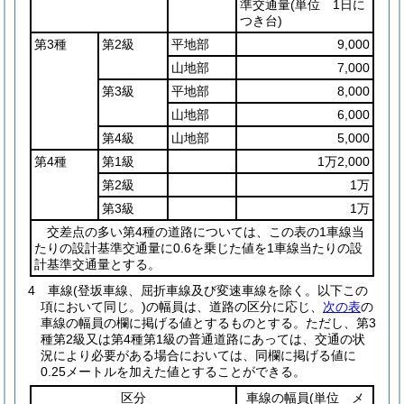
準交通量
(単位 1日に
つき台)
第3種
第2級
平地部
9,000
山地部
7,000
第3級
平地部
8,000
山地部
6,000
第4級
山地部
5,000
第4種
第1級
1万2,000
第2級
1万
第3級
1万
交差点の多い第4種の道路については、この表の1車線当
たりの設計基準交通量に0.6を乗じた値を1車線当たりの設
計基準交通量とする。
4
車線
(登坂車線、屈折車線及び変速車線を除く。以下この
項において同じ。)
の幅員は、道路の区分に応じ、
次の表
の
車線の幅員の欄に掲げる値とするものとする。
ただし、第3
種第2級又は第4種第1級の普通道路にあっては、交通の状
況により必要がある場合においては、同欄に掲げる値に
0.25メートルを加えた値とすることができる。
区分
車線の幅員
(単位 メ