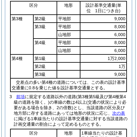
区分
地形
設計基準交通量
(単
位 1日につき台)
第3種
第2級
平地部
9,000
第3級
平地部
8,000
山地部
6,000
第4級
平地部
8,000
山地部
6,000
第4種
第1級
1万2,000
第2級
1万
第3級
9,000
交差点の多い第4種の道路については、この表の設計基準
交通量に0.8を乗じた値を設計基準交通量とする。
3
前項
に規定する道路以外の道路
(第3種第5級及び第4種第4
級の道路を除く。)
の車線の数は4以上
(交通の状況により必
要がある場合を除き、2の倍数)
とし、当該道路の区分及び
地方部に存する道路にあっては地形の状況に応じ、
次の表
に掲げる1車線当たりの設計基準交通量に対する当該道路の
計画交通量の割合によって定めるものとする。
区分
地形
1車線当たりの設計基