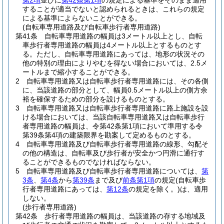
第2項
並びに
第42条第1項
の規定による基準をそのまま適用
することが適当でないと認められるときは、これらの規定
による基準によらないことができる。
(自転車専用道路及び自転車歩行者専用道路)
第41条
自転車専用道路の幅員は3メートル以上とし、自転
車歩行者専用道路の幅員は4メートル以上とするものとす
る。
ただし、自転車専用道路にあっては、地形の状況その
他の特別の理由によりやむを得ない場合においては、2.5メ
ートルまで縮小することができる。
2
自転車専用道路又は自転車歩行者専用道路には、その各側
に、当該道路の部分として、幅員0.5メートル以上の側方余
裕を確保するための部分を設けるものとする。
3
自転車専用道路又は自転車歩行者専用道路に路上施設を設
ける場合においては、当該自転車専用道路又は自転車歩行
者専用道路の幅員は、令第42条第1項において準用する令
第39条第4項の建築限界を勘案して定めるものとする。
4
自転車専用道路及び自転車歩行者専用道路の線形、勾配そ
の他の構造は、自転車及び歩行者が安全かつ円滑に通行す
ることができるものでなければならない。
5
自転車専用道路及び自転車歩行者専用道路については、
第
3条
、
第4条
から
第39条
まで及び
前条第1項
の規定
(自転車歩
行者専用道路にあっては、
第12条
の規定を除く。)
は、適用
しない。
(歩行者専用道路)
第42条
歩行者専用道路の幅員は、当該道路の存する地域及