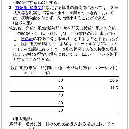
勾配を付するものとする。
3
前条第3項本文
に規定する構造の舗装道にあっては、気象
状況等を勘案して路面の排水に支障がない場合において
は、横断勾配を付さず、又は縮小することができる。
(合成勾配)
第26条
合成勾配
(縦断勾配と片勾配又は横断勾配とを合成し
た勾配をいう。以下同じ。)
は、当該道路の設計速度に応
じ、
次の表
の右欄に掲げる値以下とするものとする。
ただ
し、設計速度が1時間につき30キロメートル又は20キロメ
ートルの道路にあっては、地形の状況その他の特別の理由
によりやむを得ない場合においては、12.5パーセント以下
とすることができる。
設計速度
(単位 1時間につき
合成勾配
(単位 パーセント)
キロメートル)
60
10.5
50
11.5
40
30
20
(排水施設)
第27条
道路には、排水のため必要がある場合においては、
きょ