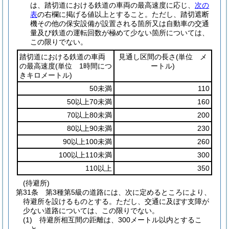
は、踏切道における鉄道の車両の最高速度に応じ、
次の
表
の右欄に掲げる値以上とすること。
ただし、踏切遮断
機その他の保安設備が設置される箇所又は自動車の交通
量及び鉄道の運転回数が極めて少ない箇所については、
この限りでない。
踏切道における鉄道の車両
見通し区間の長さ
(単位 メ
の最高速度
(単位 1時間につ
ートル)
きキロメートル)
50未満
110
50以上70未満
160
70以上80未満
200
80以上90未満
230
90以上100未満
260
100以上110未満
300
110以上
350
(待避所)
第31条
第3種第5級の道路には、次に定めるところにより、
待避所を設けるものとする。
ただし、交通に及ぼす支障が
少ない道路については、この限りでない。
(1)
待避所相互間の距離は、300メートル以内とするこ