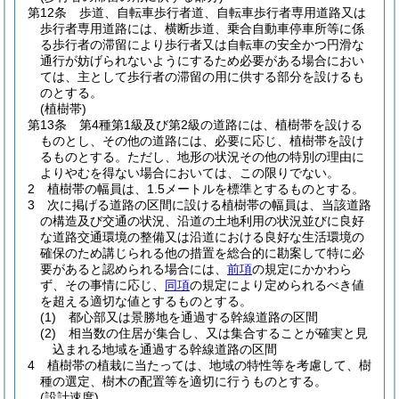
第12条
歩道、自転車歩行者道、自転車歩行者専用道路又は
歩行者専用道路には、横断歩道、乗合自動車停車所等に係
る歩行者の滞留により歩行者又は自転車の安全かつ円滑な
通行が妨げられないようにするため必要がある場合におい
ては、主として歩行者の滞留の用に供する部分を設けるも
のとする。
(植樹帯)
第13条
第4種第1級及び第2級の道路には、植樹帯を設ける
ものとし、その他の道路には、必要に応じ、植樹帯を設け
るものとする。
ただし、地形の状況その他の特別の理由に
よりやむを得ない場合においては、この限りでない。
2
植樹帯の幅員は、1.5メートルを標準とするものとする。
3
次に掲げる道路の区間に設ける植樹帯の幅員は、当該道路
の構造及び交通の状況、沿道の土地利用の状況並びに良好
な道路交通環境の整備又は沿道における良好な生活環境の
確保のため講じられる他の措置を総合的に勘案して特に必
要があると認められる場合には、
前項
の規定にかかわら
ず、その事情に応じ、
同項
の規定により定められるべき値
を超える適切な値とするものとする。
(1)
都心部又は景勝地を通過する幹線道路の区間
(2)
相当数の住居が集合し、又は集合することが確実と見
込まれる地域を通過する幹線道路の区間
4
植樹帯の植栽に当たっては、地域の特性等を考慮して、樹
種の選定、樹木の配置等を適切に行うものとする。
(設計速度)