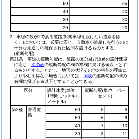
50
55
40
40
30
30
20
20
2
車線の数が2である道路
(対向車線を設けない道路を除
く。)
においては、必要に応じ、自動車が追越しを行うのに
十分な見通しの確保された区間を設けるものとする。
(縦断勾配)
第21条
車道の縦断勾配は、道路の区分及び道路の設計速度
に応じ、
次の表
の縦断勾配の欄の左欄に掲げる値以下とす
るものとする。
ただし、地形の状況その他の特別の理由に
よりやむを得ない場合においては、
同表
の縦断勾配の欄の
右欄に掲げる値以下とすることができる。
区分
設計速度
(単位
縦断勾配
(単位 パー
1時間につきキロ
セント)
メートル)
第3種
普通道
60
5
8
路
50
6
9
40
7
10
30
8
11