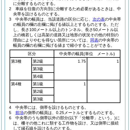
に分離するものとする。
2
車線を往復の方向別に分離するため必要があるときは、中
央帯を設けるものとする。
3
中央帯の幅員は、当該道路の区分に応じ、
次の表
の中央帯
の幅員の欄の左欄に掲げる値以上とするものとする。
ただ
し、長さ100メートル以上のトンネル、長さ50メートル以
上の橋若しくは高架の道路又は地形の状況その他の特別の
理由によりやむを得ない箇所については、
同表
の中央帯の
幅員の欄の右欄に掲げる値まで縮小することができる。
区分
中央帯の幅員
(単位 メートル)
第3種
第2級
1.75
1
第3級
第4級
第4種
第1級
1
第2級
第3級
4
中央帯には、側帯を設けるものとする。
5
前項
の側帯の幅員は、0.25メートルとするものとする。
6
中央帯のうち側帯以外の部分
(以下「分離帯」という。)
に
は、柵その他これに類する工作物を設け、又は側帯に接続
して縁石線を設けるものとする。