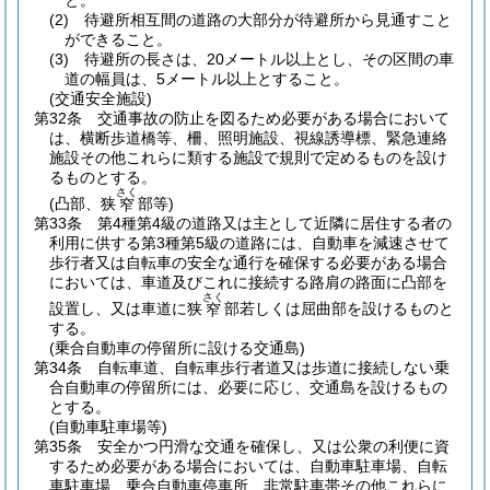
と。
(2)
待避所相互間の道路の大部分が待避所から見通すこと
ができること。
(3)
待避所の長さは、20メートル以上とし、その区間の車
道の幅員は、5メートル以上とすること。
(交通安全施設)
第32条
交通事故の防止を図るため必要がある場合において
は、横断歩道橋等、柵、照明施設、視線誘導標、緊急連絡
施設その他これらに類する施設で規則で定めるものを設け
るものとする。
さく
(凸部、狭
部等)
窄
第33条
第4種第4級の道路又は主として近隣に居住する者の
利用に供する第3種第5級の道路には、自動車を減速させて
歩行者又は自転車の安全な通行を確保する必要がある場合
においては、車道及びこれに接続する路肩の路面に凸部を
さく
設置し、又は車道に狭
部若しくは屈曲部を設けるものと
窄
する。
(乗合自動車の停留所に設ける交通島)
第34条
自転車道、自転車歩行者道又は歩道に接続しない乗
合自動車の停留所には、必要に応じ、交通島を設けるもの
とする。
(自動車駐車場等)
第35条
安全かつ円滑な交通を確保し、又は公衆の利便に資
するため必要がある場合においては、自動車駐車場、自転
車駐車場、乗合自動車停車所、非常駐車帯その他これらに