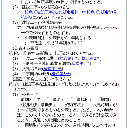
において当該年度の末日まで行うものとする。
(2)
建設工事の入札実施の公告
ア
松島町建設工事執行規則
(昭和59年松島町規則第4号)
第6条
に定めるところによる。
(3)
建設工事の入札結果等
ア
契約締結後に総務課総務管理班及び松島町ホームペ
ージで公表するものとする。
イ
公表期間は、公表日から1年間とする。
(一部改正〔平成21年訓令3号〕)
(公表する書類)
第4条
公表する書類は、以下のとおりとする。
(1)
年度工事発注見通し
(
様式第1号
、
様式第2号
)
(2)
一般競争入札応募業者調書
(
様式第3号
)
(3)
入札結果表
(
様式第4号
)
(4)
工事契約の概要
(
様式第5号
)
(建設工事発注見通しの作成方法)
第5条
建設工事発注見通しの作成方法については、次のとお
りとする。
(1)
公表事項
原則として、「工事名」、「工事場所」、「期間」、
「種別及び工事概要」、「契約方法」、「入札時期」が
すべて記載できるものを公表する。ただし、次の場合
は、この限りでないものとするが、できるだけ公表でき
るよう、見通しの把握に努めること。
ア
用地取得の遅れ等のため、入札時期が未定であるも