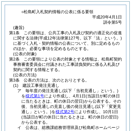
○松島町入札契約情報の公表に係る要領
平成20年4月1日
訓令第5号
(趣旨)
第1条
この要領は、公共工事の入札及び契約の適正化の促進
に関する法律
(平成12年法律第127号。以下「法」という。)
に基づく入札・契約情報の公表について、別に定めるもの
のほか、必要な事項を定めるものとする。
(公表の対象)
第2条
この要領により公表の対象とする情報は、松島町契約
事務審査委員会に付議された工事請負契約に係る入札及び
契約に関する情報とする。
(公表の方法)
第3条
公表の方法は、次のとおりとする。
(1)
建設工事発注見通し
ア
毎年度の発注見通し
(以下「当初見通し」という。)
を
様式第1号
により作成し、4月1日
(当該日が町の休日
に当たるときは、町の休日の翌日)
から公表する。
その
後、当初見通しの見直し後の発注見通し
(以下「変更見
通し」という。)
を
様式第2号
により作成し、10月1日
(当該日が町の休日に当たるときは、町の休日の翌日)
から公表する。
イ
公表は、総務課総務管理班及び松島町ホームページ