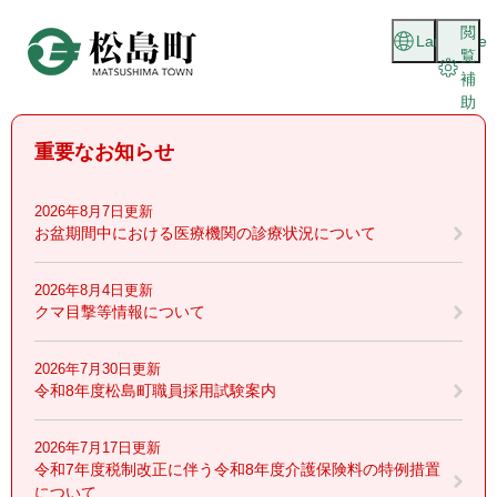
ペ
メニューを飛ばして本文へ
閲
ー
Language
覧
ジ
補
の
助
先
頭
重要なお知らせ
で
す
。
2026年8月7日更新
お盆期間中における医療機関の診療状況について
2026年8月4日更新
クマ目撃等情報について
2026年7月30日更新
令和8年度松島町職員採用試験案内
2026年7月17日更新
令和7年度税制改正に伴う令和8年度介護保険料の特例措置
について