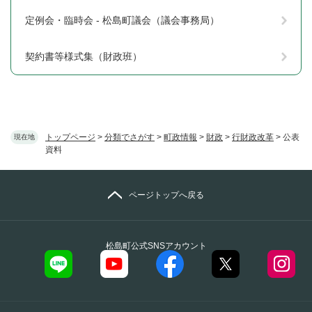
定例会・臨時会 - 松島町議会（議会事務局）
契約書等様式集（財政班）
トップページ
>
分類でさがす
>
町政情報
>
財政
>
行財政改革
>
公表
現在地
資料
ページトップへ戻る
松島町公式SNSアカウント