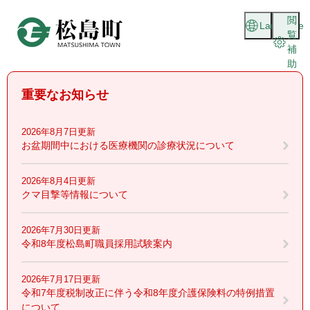
ペ
メニューを飛ばして本文へ
閲
ー
Language
覧
ジ
補
の
助
先
頭
重要なお知らせ
で
す
。
2026年8月7日更新
お盆期間中における医療機関の診療状況について
2026年8月4日更新
クマ目撃等情報について
2026年7月30日更新
令和8年度松島町職員採用試験案内
2026年7月17日更新
令和7年度税制改正に伴う令和8年度介護保険料の特例措置
について