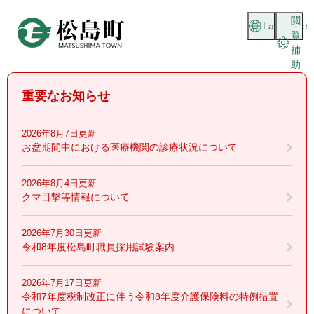
ペ
メニューを飛ばして本文へ
閲
ー
Language
覧
ジ
補
の
助
先
頭
重要なお知らせ
で
す
。
2026年8月7日更新
お盆期間中における医療機関の診療状況について
2026年8月4日更新
クマ目撃等情報について
2026年7月30日更新
令和8年度松島町職員採用試験案内
2026年7月17日更新
令和7年度税制改正に伴う令和8年度介護保険料の特例措置
について