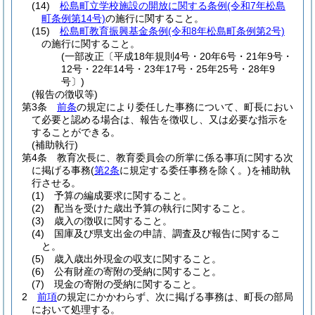
(14)
松島町立学校施設の開放に関する条例
(令和7年松島
町条例第14号)
の施行に関すること。
(15)
松島町教育振興基金条例
(令和8年松島町条例第2号)
の施行に関すること。
(一部改正〔平成18年規則4号・20年6号・21年9号・
12号・22年14号・23年17号・25年25号・28年9
号〕)
(報告の徴収等)
第3条
前条
の規定により委任した事務について、町長におい
て必要と認める場合は、報告を徴収し、又は必要な指示を
することができる。
(補助執行)
第4条
教育次長に、教育委員会の所掌に係る事項に関する次
に掲げる事務
(
第2条
に規定する委任事務を除く。)
を補助執
行させる。
(1)
予算の編成要求に関すること。
(2)
配当を受けた歳出予算の執行に関すること。
(3)
歳入の徴収に関すること。
(4)
国庫及び県支出金の申請、調査及び報告に関するこ
と。
(5)
歳入歳出外現金の収支に関すること。
(6)
公有財産の寄附の受納に関すること。
(7)
現金の寄附の受納に関すること。
2
前項
の規定にかかわらず、次に掲げる事務は、町長の部局
において処理する。