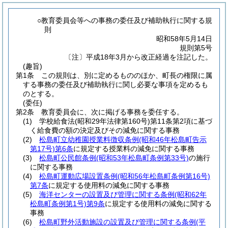
○教育委員会等への事務の委任及び補助執行に関する規
則
昭和58年5月14日
規則第5号
〔注〕平成18年3月から改正経過を注記した。
(趣旨)
第1条
この規則は、別に定めるもののほか、町長の権限に属
する事務の委任及び補助執行に関し必要な事項を定めるも
のとする。
(委任)
第2条
教育委員会に、次に掲げる事務を委任する。
(1)
学校給食法
(昭和29年法律第160号)
第11条第2項に基づ
く給食費の額の決定及びその減免に関する事務
(2)
松島町立幼稚園授業料徴収条例
(昭和46年松島町告示
第17号)
第6条
に規定する授業料の減免に関する事務
(3)
松島町公民館条例
(昭和53年松島町条例第33号)
の施行
に関する事務
(4)
松島町運動広場設置条例
(昭和56年松島町条例第16号)
第7条
に規定する使用料の減免に関する事務
(5)
海洋センターの設置及び管理に関する条例
(昭和62年
松島町条例第1号)
第9条
に規定する使用料の減免に関する
事務
(6)
松島町野外活動施設の設置及び管理に関する条例
(平