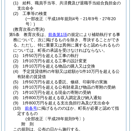
(1)
給料、職員手当等、共済費及び退職手当組合負担金の
支出命令
(2)
工事等の検査
(一部改正〔平成18年規則4号・21年9号・27年20
号〕)
(教育次長の専決)
第5条
教育次長は、
前条第1項
の規定により補助執行する事
務について、次に掲げるものを除き、専決することができ
る。
ただし、特に重要又は異例に属すると認められるもの
については、町長の承認を受けなければならない。
(1)
1件50万円を超える工事の執行
(2)
1件10万円を超える工事の設計変更
(3)
1件10万円を超える物品の購入又は交換
(4)
予定賃貸借料の年額又は総額が1件10万円を超える公
有財産の賃貸借
(5)
1件50万円を超える委託、修繕、印刷等の実施
(6)
1件10万円を超える公有財産及び物品の寄附の受納
(7)
1件10万円を超える現金の寄附の受納
(8)
1件800万円を超える収入調定及び納入通知
(9)
1件800万円を超える支出負担行為及び支出命令
(10)
前各号
に掲げるもののほか、町長が必要と認めて指
定するもの
(全部改正〔平成28年規則9号〕)
附
則
この規則は、公布の日から施行する。