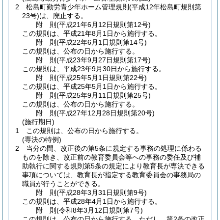
2
松島町勤労青少年ホーム管理規則
(平成12年松島町規則第
23号)
は、廃止する。
附
則
(平成21年6月12日
規則第12号)
この規則は、平成21年8月1日から施行する。
附
則
(平成22年6月1日
規則第14号)
この規則は、公布の日から施行する。
附
則
(平成23年9月27日
規則第17号)
この規則は、平成23年9月30日から施行する。
附
則
(平成25年5月1日
規則第22号)
この規則は、平成25年5月1日から施行する。
附
則
(平成25年9月11日
規則第25号)
この規則は、公布の日から施行する。
附
則
(平成27年12月28日
規則第20号)
(施行期日)
1
この規則は、公布の日から施行する。
(専決の特例)
2
当分の間、改正後の第5条に規定する事務の処理に係わる
ものを除き、改正前の教育委員会等への事務の委任及び補
助執行に関する規則第5条の規定により教育長が専決できる
事項については、教育長が指定する教育委員会の事務局の
職員が行うことができる。
附
則
(平成28年3月31日
規則第9号)
この規則は、平成28年4月1日から施行する。
附
則
(令和8年3月12日
規則第7号)
この規則は、公布の日から施行する。
ただし、第2条の改正