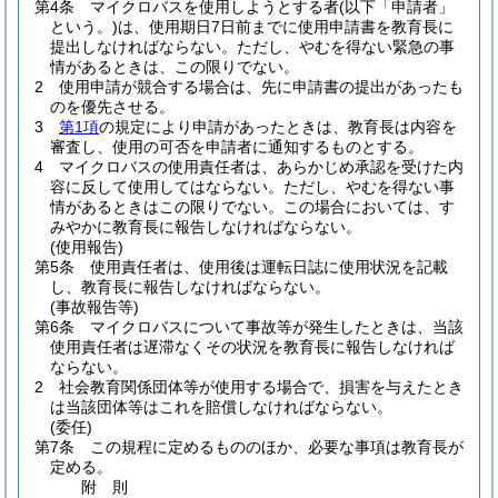
第4条
マイクロバスを使用しようとする者
(以下「申請者」
という。)
は、使用期日7日前までに使用申請書を教育長に
提出しなければならない。
ただし、やむを得ない緊急の事
情があるときは、この限りでない。
2
使用申請が競合する場合は、先に申請書の提出があったも
のを優先させる。
3
第1項
の規定により申請があったときは、教育長は内容を
審査し、使用の可否を申請者に通知するものとする。
4
マイクロバスの使用責任者は、あらかじめ承認を受けた内
容に反して使用してはならない。
ただし、やむを得ない事
情があるときはこの限りでない。
この場合においては、す
みやかに教育長に報告しなければならない。
(使用報告)
第5条
使用責任者は、使用後は運転日誌に使用状況を記載
し、教育長に報告しなければならない。
(事故報告等)
第6条
マイクロバスについて事故等が発生したときは、当該
使用責任者は遅滞なくその状況を教育長に報告しなければ
ならない。
2
社会教育関係団体等が使用する場合で、損害を与えたとき
は当該団体等はこれを賠償しなければならない。
(委任)
第7条
この規程に定めるもののほか、必要な事項は教育長が
定める。
附
則