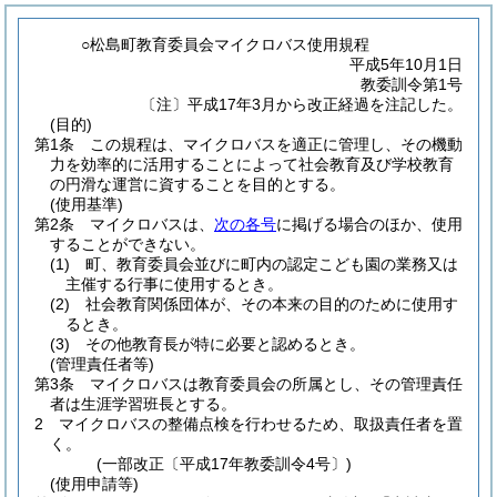
○松島町教育委員会マイクロバス使用規程
平成5年10月1日
教委訓令第1号
〔注〕平成17年3月から改正経過を注記した。
(目的)
第1条
この規程は、マイクロバスを適正に管理し、その機動
力を効率的に活用することによって社会教育及び学校教育
の円滑な運営に資することを目的とする。
(使用基準)
第2条
マイクロバスは、
次の各号
に掲げる場合のほか、使用
することができない。
(1)
町、教育委員会並びに町内の認定こども園の業務又は
主催する行事に使用するとき。
(2)
社会教育関係団体が、その本来の目的のために使用す
るとき。
(3)
その他教育長が特に必要と認めるとき。
(管理責任者等)
第3条
マイクロバスは教育委員会の所属とし、その管理責任
者は生涯学習班長とする。
2
マイクロバスの整備点検を行わせるため、取扱責任者を置
く。
(一部改正〔平成17年教委訓令4号〕)
(使用申請等)