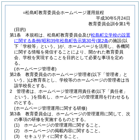
○松島町教育委員会ホームページ運用規程
平成30年5月24日
教育委員会訓令第1号
(目的)
第1条
本規程は、松島町教育委員会及び
松島町立学校の設置
に関する条例
(昭和39年松島町告示第30号)
第2条
の施設
(以
下「学校等」という。)
が、ホームページを活用し、各機関
に関する情報を発信することにより、開かれた教育委員
会、学校を実現することを目的として必要な事項を定め
る。
(ホームページ管理者)
第2条
教育委員会のホームページ管理者
(以下「管理者」と
いう。)
は教育長とし、学校等のホームページの管理者は当
該学校長とする。
2
管理者は、ホームページ管理運用責任者
(以下「責任者」
という。)
を指名し、ホームページの管理運用を行わせるも
のとする。
(ホームページ管理運用に関する研修)
第3条
教育委員会は、ホームページの管理運用に関して、次
の事項の研修を実施するものとする。
(1)
ホームページの管理運用に関すること。
(2)
ホームページの掲載内容に関すること。
(3)
セキュリティに関すること。