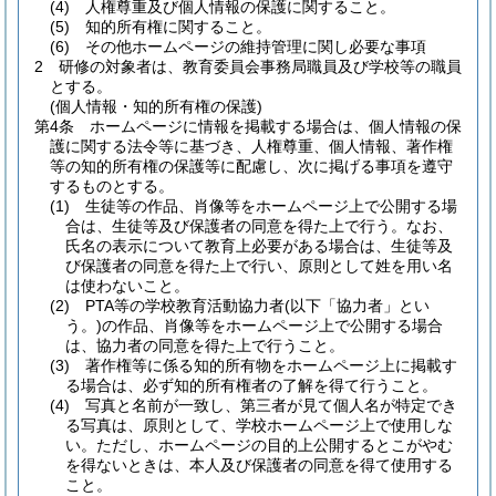
(4)
人権尊重及び個人情報の保護に関すること。
(5)
知的所有権に関すること。
(6)
その他ホームページの維持管理に関し必要な事項
2
研修の対象者は、教育委員会事務局職員及び学校等の職員
とする。
(個人情報・知的所有権の保護)
第4条
ホームページに情報を掲載する場合は、個人情報の保
護に関する法令等に基づき、人権尊重、個人情報、著作権
等の知的所有権の保護等に配慮し、次に掲げる事項を遵守
するものとする。
(1)
生徒等の作品、肖像等をホームページ上で公開する場
合は、生徒等及び保護者の同意を得た上で行う。
なお、
氏名の表示について教育上必要がある場合は、生徒等及
び保護者の同意を得た上で行い、原則として姓を用い名
は使わないこと。
(2)
PTA等の学校教育活動協力者
(以下「協力者」とい
う。)
の作品、肖像等をホームページ上で公開する場合
は、協力者の同意を得た上で行うこと。
(3)
著作権等に係る知的所有物をホームページ上に掲載す
る場合は、必ず知的所有権者の了解を得て行うこと。
(4)
写真と名前が一致し、第三者が見て個人名が特定でき
る写真は、原則として、学校ホームページ上で使用しな
い。
ただし、ホームページの目的上公開するとこがやむ
を得ないときは、本人及び保護者の同意を得て使用する
こと。