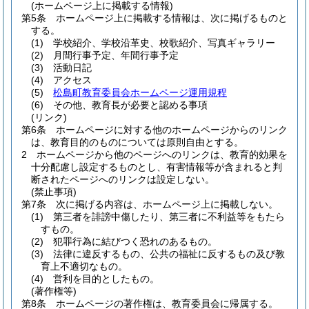
(ホームページ上に掲載する情報)
第5条
ホームページ上に掲載する情報は、次に掲げるものと
する。
(1)
学校紹介、学校沿革史、校歌紹介、写真ギャラリー
(2)
月間行事予定、年間行事予定
(3)
活動日記
(4)
アクセス
(5)
松島町教育委員会ホームページ運用規程
(6)
その他、教育長が必要と認める事項
(リンク)
第6条
ホームページに対する他のホームページからのリンク
は、教育目的のものについては原則自由とする。
2
ホームページから他のページへのリンクは、教育的効果を
十分配慮し設定するものとし、有害情報等が含まれると判
断されたページへのリンクは設定しない。
(禁止事項)
第7条
次に掲げる内容は、ホームページ上に掲載しない。
(1)
第三者を誹謗中傷したり、第三者に不利益等をもたら
すもの。
(2)
犯罪行為に結びつく恐れのあるもの。
(3)
法律に違反するもの、公共の福祉に反するもの及び教
育上不適切なもの。
(4)
営利を目的としたもの。
(著作権等)
第8条
ホームページの著作権は、教育委員会に帰属する。