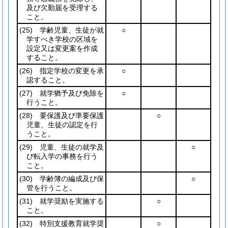
及び欠勤届を受理する
こと。
(25)
学齢児童、生徒が就
○
学すべき学校の区域を
設定又は変更案を作成
すること。
(26)
指定学校の変更を承
○
認すること。
(27)
就学猶予及び免除を
○
行うこと。
(28)
要保護及び準要保護
○
児童、生徒の認定を行
うこと。
(29)
児童、生徒の就学及
○
び転入学の事務を行う
こと。
(30)
学齢簿の編成及び保
○
管を行うこと。
(31)
就学奨励を実施する
○
こと。
(32)
特別支援教育就学奨
○