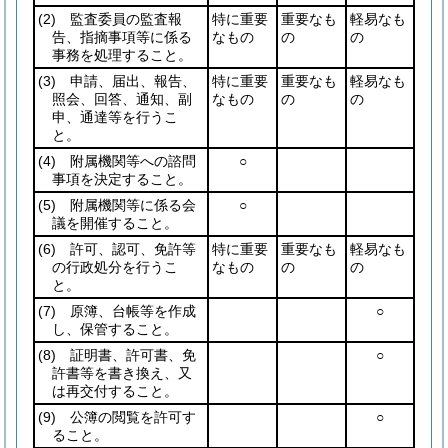
(2)
監査委員の監査報
特に重要
重要なも
軽易なも
告、指摘事項等に係る
なもの
の
の
事務を処理すること。
(3)
申請、届出、報告、
特に重要
重要なも
軽易なも
照会、回答、通知、副
なもの
の
の
申、通達等を行うこ
と。
(4)
附属機関等への諮問
○
事項を決定すること。
(5)
附属機関等に係る会
○
議を開催すること。
(6)
許可、認可、免許等
特に重要
重要なも
軽易なも
の行政処分を行うこ
なもの
の
の
と。
(7)
原簿、台帳等を作成
○
し、保管すること。
(8)
証明書、許可書、免
○
許書等を書き換え、又
は再交付すること。
(9)
公簿の閲覧を許可す
○
ること。