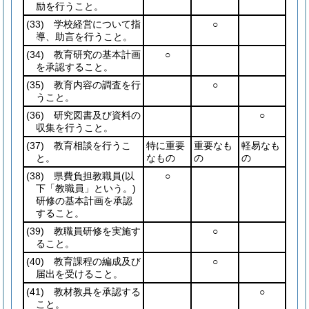
励を行うこと。
(33)
学校経営について指
○
導、助言を行うこと。
(34)
教育研究の基本計画
○
を承認すること。
(35)
教育内容の調査を行
○
うこと。
(36)
研究図書及び資料の
○
収集を行うこと。
(37)
教育相談を行うこ
特に重要
重要なも
軽易なも
と。
なもの
の
の
(38)
県費負担教職員
(以
○
下「教職員」という。)
研修の基本計画を承認
すること。
(39)
教職員研修を実施す
○
ること。
(40)
教育課程の編成及び
○
届出を受けること。
(41)
教材教具を承認する
○
こと。