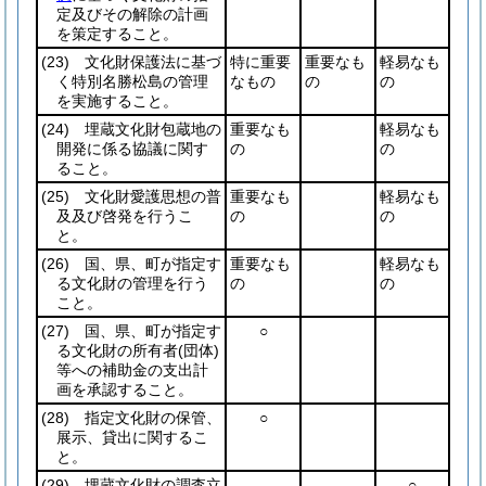
定及びその解除の計画
を策定すること。
(23)
文化財保護法に基づ
特に重要
重要なも
軽易なも
く特別名勝松島の管理
なもの
の
の
を実施すること。
(24)
埋蔵文化財包蔵地の
重要なも
軽易なも
開発に係る協議に関す
の
の
ること。
(25)
文化財愛護思想の普
重要なも
軽易なも
及及び啓発を行うこ
の
の
と。
(26)
国、県、町が指定す
重要なも
軽易なも
る文化財の管理を行う
の
の
こと。
(27)
国、県、町が指定す
○
る文化財の所有者
(団体)
等への補助金の支出計
画を承認すること。
(28)
指定文化財の保管、
○
展示、貸出に関するこ
と。
(29)
埋蔵文化財の調査立
○