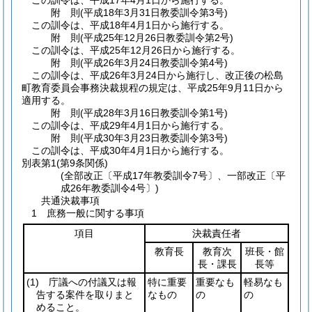
この訓令は、平成17年4月1日から施行する。
附
則
(平成18年3月31日
教委訓令第3号)
この訓令は、平成18年4月1日から施行する。
附
則
(平成25年12月26日
教委訓令第2号)
この訓令は、平成25年12月26日から施行する。
附
則
(平成26年3月24日
教委訓令第4号)
この訓令は、平成26年3月24日から施行し、改正後の松島
町教育委員会事務決裁規程の規定は、平成25年9月11日から
適用する。
附
則
(平成28年3月16日
教委訓令第1号)
この訓令は、平成29年4月1日から施行する。
附
則
(平成30年3月23日
教委訓令第3号)
この訓令は、平成30年4月1日から施行する。
別表第1
(第9条関係)
(全部改正〔平成17年教委訓令7号〕、一部改正〔平
成26年教委訓令4号〕)
共通決裁事項
1 庶務一般に関する事項
項目
決裁責任者
教育長
教育次
班長・館
長・課長
長等
(1)
庁議への付議又は報
特に重要
重要なも
軽易なも
告する案件を取りまと
なもの
の
の
めること。