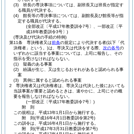
(3)
班長の専決事項については、副班長又は班長が指定す
る職員が代決する。
(4)
館長等の専決事項については、副館長及び館長等が指
定する職員が代決する。
(全部改正〔平成17年教委訓令7号〕、一部改正〔平
成18年教委訓令3号〕)
(専決及び代決の手続の特例)
第11条
専決権者又は
前条
の規定により代決する者
(以下「代
決権者」という。)
は、専決又は代決をする際、
次の各号
の
いずれかに該当する事案については、上司に報告し、その
指示を受けなければならない。
(1)
疑義のある事案
(2)
紛議が生じ、又は生じるおそれがあると認められる事
案
(3)
異例に属すると認められる事案
2
専決権者又は代決権者は、専決又は代決した後においても
当該事案が重要と認めるときは、速やかに、上司にその概
要を報告しなければならない。
(一部改正〔平成17年教委訓令7号〕)
附
則
この規程は、平成13年1月1日から施行する。
附
則
(平成16年4月1日
教委訓令第2号)
この訓令は、平成16年4月1日から施行する。
附
則
(平成17年3月31日
教委訓令第7号)