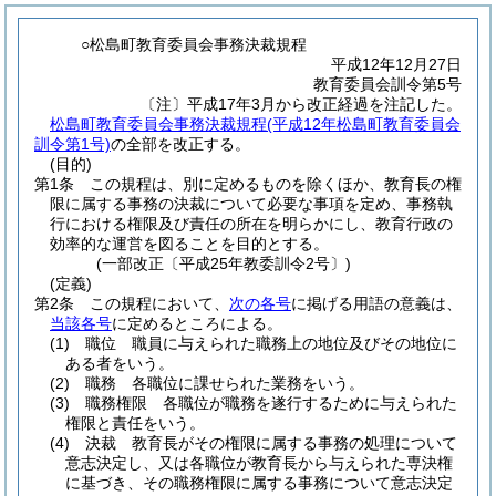
○松島町教育委員会事務決裁規程
平成12年12月27日
教育委員会訓令第5号
〔注〕平成17年3月から改正経過を注記した。
松島町教育委員会事務決裁規程(平成12年松島町教育委員会
訓令第1号)
の全部を改正する。
(目的)
第1条
この規程は、別に定めるものを除くほか、教育長の権
限に属する事務の決裁について必要な事項を定め、事務執
行における権限及び責任の所在を明らかにし、教育行政の
効率的な運営を図ることを目的とする。
(一部改正〔平成25年教委訓令2号〕)
(定義)
第2条
この規程において、
次の各号
に掲げる用語の意義は、
当該各号
に定めるところによる。
(1)
職位 職員に与えられた職務上の地位及びその地位に
ある者をいう。
(2)
職務 各職位に課せられた業務をいう。
(3)
職務権限 各職位が職務を遂行するために与えられた
権限と責任をいう。
(4)
決裁 教育長がその権限に属する事務の処理について
意志決定し、又は各職位が教育長から与えられた専決権
に基づき、その職務権限に属する事務について意志決定