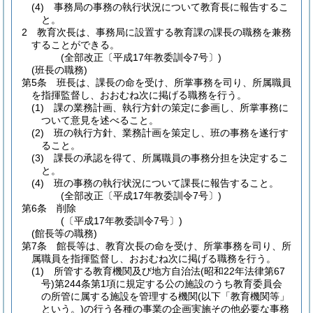
(4)
事務局の事務の執行状況について教育長に報告するこ
と。
2
教育次長は、事務局に設置する教育課の課長の職務を兼務
することができる。
(全部改正〔平成17年教委訓令7号〕)
(班長の職務)
第5条
班長は、課長の命を受け、所掌事務を司り、所属職員
を指揮監督し、おおむね次に掲げる職務を行う。
(1)
課の業務計画、執行方針の策定に参画し、所掌事務に
ついて意見を述べること。
(2)
班の執行方針、業務計画を策定し、班の事務を遂行す
ること。
(3)
課長の承認を得て、所属職員の事務分担を決定するこ
と。
(4)
班の事務の執行状況について課長に報告すること。
(全部改正〔平成17年教委訓令7号〕)
第6条
削除
(〔平成17年教委訓令7号〕)
(館長等の職務)
第7条
館長等は、教育次長の命を受け、所掌事務を司り、所
属職員を指揮監督し、おおむね次に掲げる職務を行う。
(1)
所管する教育機関及び地方自治法
(昭和22年法律第67
号)
第244条第1項に規定する公の施設のうち教育委員会
の所管に属する施設を管理する機関
(以下「教育機関等」
という。)
の行う各種の事業の企画実施その他必要な事務