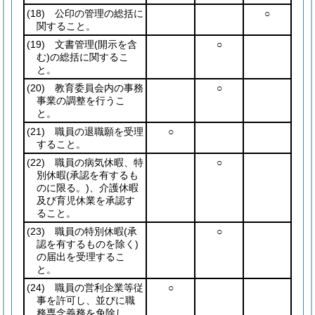
(18)
公印の管理の総括に
○
関すること。
(19)
文書管理
(開示を含
○
む)
の総括に関するこ
と。
(20)
教育委員会内の事務
○
事業の調整を行うこ
と。
(21)
職員の退職願を受理
○
すること。
(22)
職員の病気休暇、特
○
別休暇
(承認を有するも
のに限る。)
、介護休暇
及び育児休業を承認す
ること。
(23)
職員の特別休暇
(承
○
認を有するものを除く)
の届出を受理するこ
と。
(24)
職員の営利企業等従
○
事を許可し、並びに職
務専念義務を免除し、