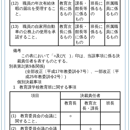
(12)
職員の年次有給休
教育次
課長・
班長に
所属職
暇の届出を受理するこ
長に係
館長等
係るも
員に係
と。
るもの
に係る
の
るもの
もの
(13)
職員の自家用自動
教育次
課長・
班長に
所属職
車の公務上の使用を承
長に係
館長等
係るも
員に係
認すること。
るもの
に係る
の
るもの
もの
備考
この表において「○及び( )」印は、当該事項に係る決
裁責任者を表すものとする。
別表第2
(第9条関係)
(全部改正〔平成17年教委訓令7号〕、一部改正〔平
成25年教委訓令2号〕)
個別決裁事項
1 教育課学校教育班に関する事項
項目
決裁責任者
教育長
教育次
班長
長・課長
(1)
教育委員会の会議に
○
関すること。
(2)
教育委員会議の会議
○