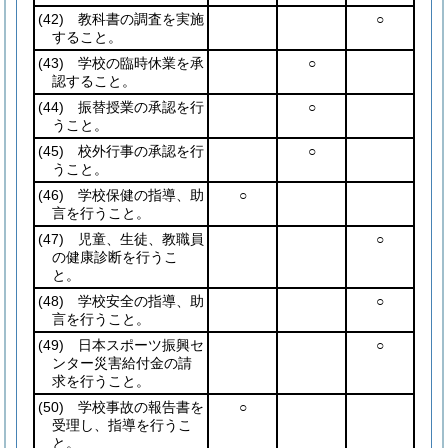
(42)
教科書の調査を実施
○
すること。
(43)
学校の臨時休業を承
○
認すること。
(44)
振替授業の承認を行
○
うこと。
(45)
校外行事の承認を行
○
うこと。
(46)
学校保健の指導、助
○
言を行うこと。
(47)
児童、生徒、教職員
○
の健康診断を行うこ
と。
(48)
学校安全の指導、助
○
言を行うこと。
(49)
日本スポーツ振興セ
○
ンター災害給付金の請
求を行うこと。
(50)
学校事故の報告書を
○
受理し、指導を行うこ
と。