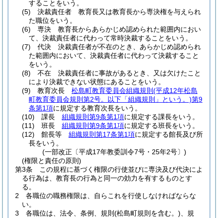
することをいう。
(5)
決裁責任者 教育長又は教育長から専決権を与えられ
た職位をいう。
(6)
専決 教育長からあらかじめ認められた範囲内におい
て、決裁責任者に代わって常時決裁することをいう。
(7)
代決 決裁責任者が不在のとき、あらかじめ認められ
た範囲内において、決裁責任者に代わって決裁すること
をいう。
(8)
不在 決裁責任者に事故があるとき、又は欠けたこと
により決裁できない状態にあることをいう。
(9)
教育次長
松島町教育委員会組織規則
(平成12年松島
町教育委員会規則第2号。以下「組織規則」という。)
第9
条第1項
に規定する教育次長をいう。
(10)
課長
組織規則第9条第1項
に規定する課長をいう。
(11)
班長
組織規則第9条第1項
に規定する班長をいう。
(12)
館長等
組織規則第17条第1項
に規定する館長及び所
長をいう。
(一部改正〔平成17年教委訓令7号・25年2号〕)
(権限と責任の原則)
第3条
この規程に基づく権限の行使並びに専決及び代決によ
る行為は、教育長の行為と同一の効力を有するものとす
る。
2
各職位の職務権限は、自らこれを行使しなければならな
い。
3
各職位は、法令、条例、規則
(松島町規則を含む。)
、規