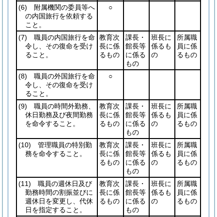
(6)
附属機関の委員等へ
○
の内国旅行を依頼する
こと。
(7)
職員の内国旅行を命
教育次
課長・
班長に
所属職
令し、その復命を受け
長に係
館長等
係るも
員に係
ること。
るもの
に係る
の
るもの
もの
(8)
職員の外国旅行を命
○
令し、その復命を受け
ること。
(9)
職員の時間外勤務、
教育次
課長・
班長に
所属職
休日勤務及び夜間勤務
長に係
館長等
係るも
員に係
を命令すること。
るもの
に係る
の
るもの
もの
(10)
管理職員の特別勤
教育次
課長・
班長に
所属職
務を命令すること。
長に係
館長等
係るも
員に係
るもの
に係る
の
るもの
もの
(11)
職員の週休日及び
教育次
課長・
班長に
所属職
勤務時間の割振並びに
長に係
館長等
係るも
員に係
週休日を変更し、代休
るもの
に係る
の
るもの
日を指定すること。
もの