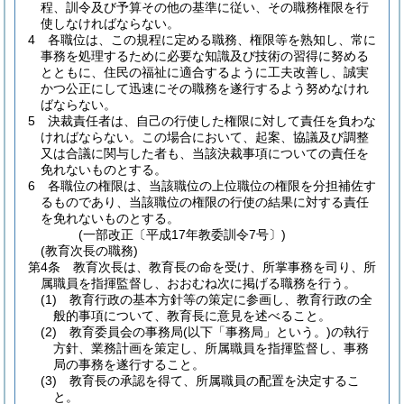
程、訓令及び予算その他の基準に従い、その職務権限を行
使しなければならない。
4
各職位は、この規程に定める職務、権限等を熟知し、常に
事務を処理するために必要な知識及び技術の習得に努める
とともに、住民の福祉に適合するように工夫改善し、誠実
かつ公正にして迅速にその職務を遂行するよう努めなけれ
ばならない。
5
決裁責任者は、自己の行使した権限に対して責任を負わな
ければならない。
この場合において、起案、協議及び調整
又は合議に関与した者も、当該決裁事項についての責任を
免れないものとする。
6
各職位の権限は、当該職位の上位職位の権限を分担補佐す
るものであり、当該職位の権限の行使の結果に対する責任
を免れないものとする。
(一部改正〔平成17年教委訓令7号〕)
(教育次長の職務)
第4条
教育次長は、教育長の命を受け、所掌事務を司り、所
属職員を指揮監督し、おおむね次に掲げる職務を行う。
(1)
教育行政の基本方針等の策定に参画し、教育行政の全
般的事項について、教育長に意見を述べること。
(2)
教育委員会の事務局
(以下「事務局」という。)
の執行
方針、業務計画を策定し、所属職員を指揮監督し、事務
局の事務を遂行すること。
(3)
教育長の承認を得て、所属職員の配置を決定するこ
と。