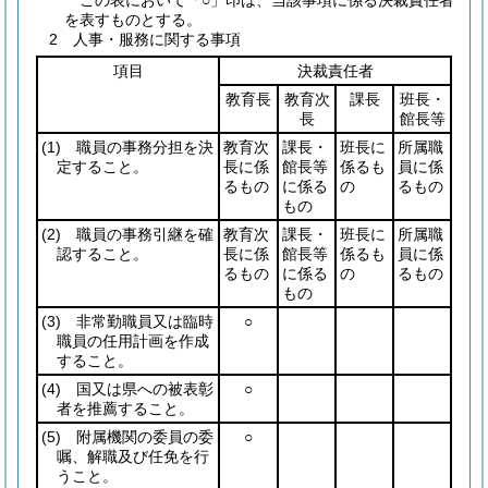
この表において「○」印は、当該事項に係る決裁責任者
を表すものとする。
2 人事・服務に関する事項
項目
決裁責任者
教育長
教育次
課長
班長・
長
館長等
(1)
職員の事務分担を決
教育次
課長・
班長に
所属職
定すること。
長に係
館長等
係るも
員に係
るもの
に係る
の
るもの
もの
(2)
職員の事務引継を確
教育次
課長・
班長に
所属職
認すること。
長に係
館長等
係るも
員に係
るもの
に係る
の
るもの
もの
(3)
非常勤職員又は臨時
○
職員の任用計画を作成
すること。
(4)
国又は県への被表彰
○
者を推薦すること。
(5)
附属機関の委員の委
○
嘱、解職及び任免を行
うこと。