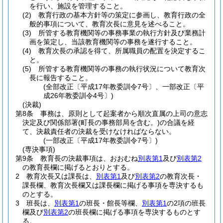
を行い、施設を管理すること。
(2)
教育行政の基本方針等の策定に参画し、教育行政の全
般的事項について、教育次長に意見を述べること。
(3)
所管する教育機関等の事務事業の執行方針及び業務計
画を策定し、当該教育機関等の事務を遂行すること。
(4)
教育次長の承認を得て、所属職員の配置を決定するこ
と。
(5)
所管する教育機関等の事務の執行状況について教育次
長に報告すること。
(全部改正〔平成17年教委訓令7号〕、一部改正〔平
成26年教委訓令4号〕)
(決裁)
第8条
事務は、原則として起案者から順次直属の上司の意志
決定及び関係部署
(町長の事務部局を含む。)
の合議を経
て、決裁責任者の決裁を受けなければならない。
(一部改正〔平成17年教委訓令7号〕)
(専決事項)
第9条
教育長の決裁事項は、おおむね
別表第1
及び
別表第2
の教育長欄に掲げるとおりとする。
2
教育次長又は課長は、
別表第1
及び
別表第2
の教育次長・
課長欄、教育次長欄又は課長欄に掲げる事項を専決するも
のとする。
3
班長は、
別表第1
の班長・館長等欄、
別表第1
の2項の班長
欄及び
別表第2
の班長欄に掲げる事項を専決するものとす
る。