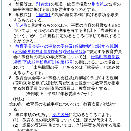
4
館長等は、
別表第1
の班長・館長等欄及び
別表第1
の2項の
館長等欄に掲げる事項を専決するものとする。
5
学校長は、
別表第1
の2項の館長等欄に掲げる事項を専決
するものとする。
6
前5項
に規定するもののほか、事案の内容の軽微なものに
ついては、それぞれの専決権を有する者
(以下「専決権者」
という。)
が、この規程に定めるところに準じて専決するこ
とができる。
7
教育委員会等への事務の委任及び補助執行に関する規則
(昭和58年松島町規則第5号)
第4条第1項
に規定する教育委員
会の事務局の職員の専決事項については、
松島町事務決裁
規程
(平成12年松島町訓令第15号)
の例による。
この場合に
おいて、「出先機関の長」とあるのは「館長等」と読み替
えるものとする。
8
教育委員会等への事務の委任及び補助試行に関する規則
(昭和58年松島町規則第5号)
第5条に規定する教育長が指定
する教育委員会の事務局の職員は、教育次長とする。
(全部改正〔平成17年教委訓令7号〕)
(代決)
第10条
教育長の決裁事項については、教育次長が代決す
る。
2
専決事項の代決は、
次の各号
に定めるところによる。
(1)
教育次長の専決事項については、課長が代決する。
(2)
課長の専決事項については、当該事案を所管する班長
が代決する。