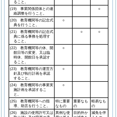
ること。
(19)
事業関係団体との連
○
絡調整を行うこと。
(20)
教育機関等の記念式
○
典を行うこと。
(21)
教育機関等の記念式
○
○
典に係る事務を処理す
ること。
(22)
教育機関等の休、開
○
館日等の変更、又は臨
時休、開館日を承認す
ること。
(23)
教育機関等の運営方
○
針及び執行計画を承認
すること。
(24)
教育機関等の事業実
○
施計画を承認するこ
と。
(25)
教育機関等への指
特に重要
重要なも
軽易なも
導、助言を行うこと。
なもの
の
の
(26)
施設の使用許可又は
異例な使
目的外か
減免を伴