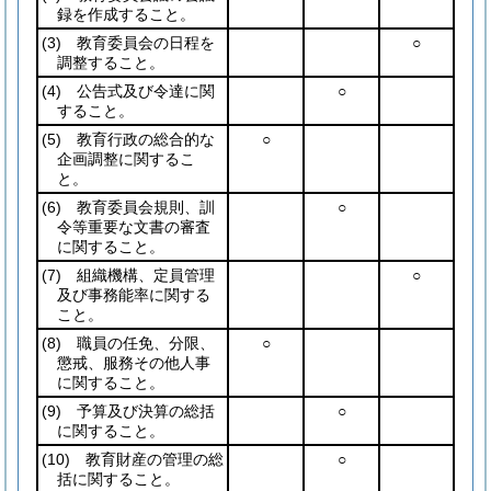
録を作成すること。
(3)
教育委員会の日程を
○
調整すること。
(4)
公告式及び令達に関
○
すること。
(5)
教育行政の総合的な
○
企画調整に関するこ
と。
(6)
教育委員会規則、訓
○
令等重要な文書の審査
に関すること。
(7)
組織機構、定員管理
○
及び事務能率に関する
こと。
(8)
職員の任免、分限、
○
懲戒、服務その他人事
に関すること。
(9)
予算及び決算の総括
○
に関すること。
(10)
教育財産の管理の総
○
括に関すること。