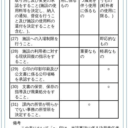
取り消し及び変更の承
用に係る
つ減免を
うもの
認をすること
(施設の使
もの
伴う使用
(町外者
用料等を決定し、納入
に係るも
の使用に
の通知、督促を行うこ
の
限る。)
と及び施設の使用料の
還付を決定することを
含む。)
。
(27)
施設への入場制限を
即応的な
行うこと。
もの
(28)
施設の利用者に対す
重要なも
軽易なも
る現状回復の指示をす
の
の
ること。
(29)
公印の印影印刷及び
○
公文書に係る公印省略
を承認すること。
(30)
文書の保管、保存の
○
指導及び廃棄処分をす
ること。
(31)
課内の所管が明らか
○
でない事務の所管班を
決定すること。
備考