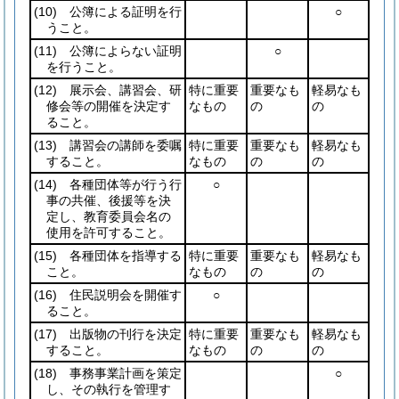
(10)
公簿による証明を行
○
うこと。
(11)
公簿によらない証明
○
を行うこと。
(12)
展示会、講習会、研
特に重要
重要なも
軽易なも
修会等の開催を決定す
なもの
の
の
ること。
(13)
講習会の講師を委嘱
特に重要
重要なも
軽易なも
すること。
なもの
の
の
(14)
各種団体等が行う行
○
事の共催、後援等を決
定し、教育委員会名の
使用を許可すること。
(15)
各種団体を指導する
特に重要
重要なも
軽易なも
こと。
なもの
の
の
(16)
住民説明会を開催す
○
ること。
(17)
出版物の刊行を決定
特に重要
重要なも
軽易なも
すること。
なもの
の
の
(18)
事務事業計画を策定
○
し、その執行を管理す