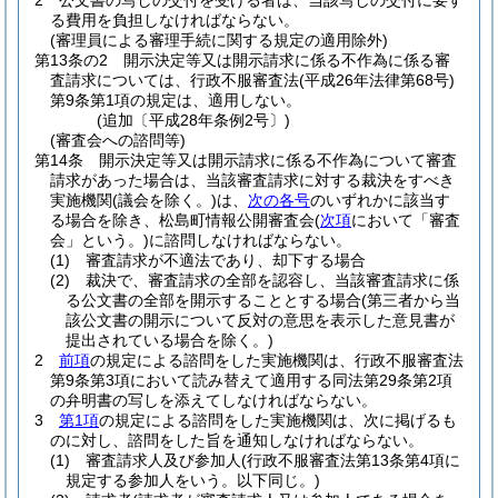
2
公文書の写しの交付を受ける者は、当該写しの交付に要す
る費用を負担しなければならない。
(審理員による審理手続に関する規定の適用除外)
第13条の2
開示決定等又は開示請求に係る不作為に係る審
査請求については、行政不服審査法
(平成26年法律第68号)
第9条第1項の規定は、適用しない。
(追加〔平成28年条例2号〕)
(審査会への諮問等)
第14条
開示決定等又は開示請求に係る不作為について審査
請求があった場合は、当該審査請求に対する裁決をすべき
実施機関
(議会を除く。)
は、
次の各号
のいずれかに該当す
る場合を除き、松島町情報公開審査会
(
次項
において「審査
会」という。)
に諮問しなければならない。
(1)
審査請求が不適法であり、却下する場合
(2)
裁決で、審査請求の全部を認容し、当該審査請求に係
る公文書の全部を開示することとする場合
(第三者から当
該公文書の開示について反対の意思を表示した意見書が
提出されている場合を除く。)
2
前項
の規定による諮問をした実施機関は、行政不服審査法
第9条第3項において読み替えて適用する同法第29条第2項
の弁明書の写しを添えてしなければならない。
3
第1項
の規定による諮問をした実施機関は、次に掲げるも
のに対し、諮問をした旨を通知しなければならない。
(1)
審査請求人及び参加人
(行政不服審査法第13条第4項に
規定する参加人をいう。以下同じ。)