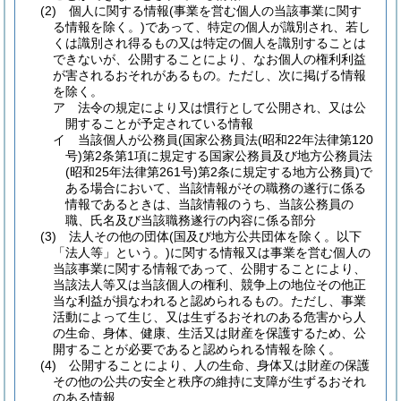
(2)
個人に関する情報
(事業を営む個人の当該事業に関す
る情報を除く。)
であって、特定の個人が識別され、若し
くは識別され得るもの又は特定の個人を識別することは
できないが、公開することにより、なお個人の権利利益
が害されるおそれがあるもの。
ただし、次に掲げる情報
を除く。
ア
法令の規定により又は慣行として公開され、又は公
開することが予定されている情報
イ
当該個人が公務員
(国家公務員法
(昭和22年法律第120
号)
第2条第1項に規定する国家公務員及び地方公務員法
(昭和25年法律第261号)
第2条に規定する地方公務員)
で
ある場合において、当該情報がその職務の遂行に係る
情報であるときは、当該情報のうち、当該公務員の
職、氏名及び当該職務遂行の内容に係る部分
(3)
法人その他の団体
(国及び地方公共団体を除く。以下
「法人等」という。)
に関する情報又は事業を営む個人の
当該事業に関する情報であって、公開することにより、
当該法人等又は当該個人の権利、競争上の地位その他正
当な利益が損なわれると認められるもの。
ただし、事業
活動によって生じ、又は生ずるおそれのある危害から人
の生命、身体、健康、生活又は財産を保護するため、公
開することが必要であると認められる情報を除く。
(4)
公開することにより、人の生命、身体又は財産の保護
その他の公共の安全と秩序の維持に支障が生ずるおそれ
のある情報