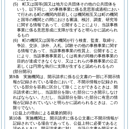
(5)
町又は国等
(国又は地方公共団体その他の公共団体を
いう。以下同じ。)
の事務事業に係る意思形成過程におい
て行われる町の機関内部若しくは機関相互又は町の機関
と国等の機関との間における審議、検討、調査、研究等
に関する情報であって、公開することにより、当該事務
事業に係る意思形成に支障が生ずると明らかに認められ
るもの
(6)
町の機関又は国等の機関が行う検査、監査、取締り、
争訟、交渉、渉外、入札、試験その他の事務事業に関す
る情報であって、当該事務事業の性質上、公開すること
により、当該事務事業若しくは将来の同種の事務事業の
目的が達成できなくなり、又はこれらの事務事業の公正
若しくは円滑な執行に支障が生ずると認められるもの
(部分開示)
第9条
実施機関は、開示請求に係る公文書の一部に不開示情
報が記録されている場合において、不開示情報が記録され
ている部分を容易に区分して除くことができるときは、開
示請求者に対し、当該部分を除いた部分につき開示しなけ
ればならない。
ただし、当該部分を除いた部分に有意の情
報が記録されていないと明らかに認められるときは、この
限りでない。
(公益上の理由による裁量的開示)
第10条
実施機関は、開示請求に係る公文書に不開示情報が
記録されている場合であっても、公益上特に必要であると
認めるときは、開示請求者に対し、当該公文書を開示する