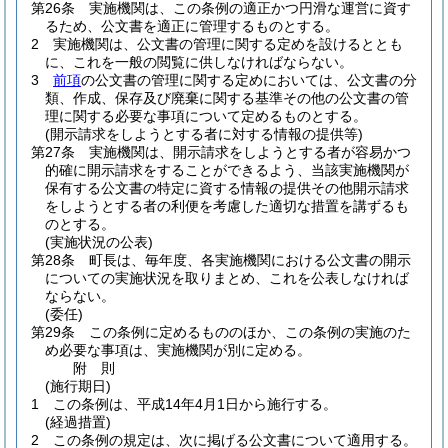
第26条
実施機関は、この条例の適正かつ円滑な運営に資す
るため、公文書を適正に管理するものとする。
2
実施機関は、公文書の管理に関する定めを設けるととも
に、これを一般の閲覧に供しなければならない。
3
前項
の公文書の管理に関する定めにおいては、公文書の分
類、作成、保存及び廃棄に関する基準その他の公文書の管
理に関する必要な事項について定めるものとする。
(開示請求をしようとする者に対する情報の提供等)
第27条
実施機関は、開示請求をしようとする者が容易かつ
的確に開示請求をすることができるよう、当該実施機関が
保有する公文書の特定に資する情報の提供その他開示請求
をしようとする者の利便を考慮した適切な措置を講ずるも
のとする。
(実施状況の公表)
第28条
町長は、毎年度、各実施機関における公文書の開示
についての実施状況を取りまとめ、これを公表しなければ
ならない。
(委任)
第29条
この条例に定めるもののほか、この条例の実施のた
め必要な事項は、実施機関が別に定める。
附
則
(施行期日)
1
この条例は、平成14年4月1日から施行する。
(経過措置)
2
この条例の規定は、次に掲げる公文書について適用する。