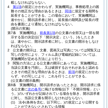
載しなければならない。
4
第1項
の規定にかかわらず、実施機関は、事務処理上の困
難その他正当な理由があるときは、
同項
に規定する期間を
延長することができる。
この場合において、実施機関は、
速やかに、開示請求者に対し、延長後の期間及び延長の理
由を書面により通知しなければならない。
(開示の実施)
第7条
実施機関は、
前条第1項
の公文書の全部又は一部を開
示する旨の決定
(以下「開示決定」という。)
をしたとき
は、速やかに、開示請求者に対し、公文書の開示をしなけ
ればならない。
2
公文書の開示は、文書、図画又は写真については閲覧又は
写しの交付により、フィルム及び電磁的記録については、
実施機関が定める方法により行う。
3
閲覧の方法による公文書の開示にあっては、実施機関は、
当該公文書を汚損し、又は破損するおそれがあると認める
ときその他正当な理由があるときは、
前項
の規定にかかわ
らず、その写しにより、これを行うことができる。
(公文書の開示義務)
第8条
実施機関は、開示請求があったときは、開示請求に係
る公文書に
次の各号
に掲げる情報
(以下「不開示情報」とい
う。)
のいずれかが記録されている場合を除き、開示請求者
に対し、当該公文書を開示しなければならない。
(1)
法令
(条例を含む。以下同じ。)
の規定により公開する
ことができないとされている情報