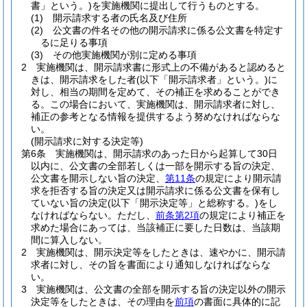
書」という。)
を実施機関に提出して行うものとする。
(1)
開示請求する者の氏名及び住所
(2)
公文書の件名その他の開示請求に係る公文書を特定す
るに足りる事項
(3)
その他実施機関が別に定める事項
2
実施機関は、開示請求書に形式上の不備があると認めると
きは、開示請求をした者
(以下「開示請求者」という。)
に
対し、相当の期間を定めて、その補正を求めることができ
る。
この場合において、実施機関は、開示請求者に対し、
補正の参考となる情報を提供するよう努めなければならな
い。
(開示請求に対する決定等)
第6条
実施機関は、開示請求のあった日から起算して30日
以内に、公文書の全部若しくは一部を開示する旨の決定、
公文書を開示しない旨の決定、
第11条
の規定により開示請
求を拒否する旨の決定又は開示請求に係る公文書を保有し
ていない旨の決定
(以下「開示決定等」と総称する。)
をし
なければならない。
ただし、
前条第2項
の規定により補正を
求めた場合にあっては、当該補正に要した日数は、当該期
間に算入しない。
2
実施機関は、開示決定等をしたときは、速やかに、開示請
求者に対し、その旨を書面により通知しなければならな
い。
3
実施機関は、公文書の全部を開示する旨の決定以外の開示
決定等をしたときは、その理由を
前項
の書面に具体的に記