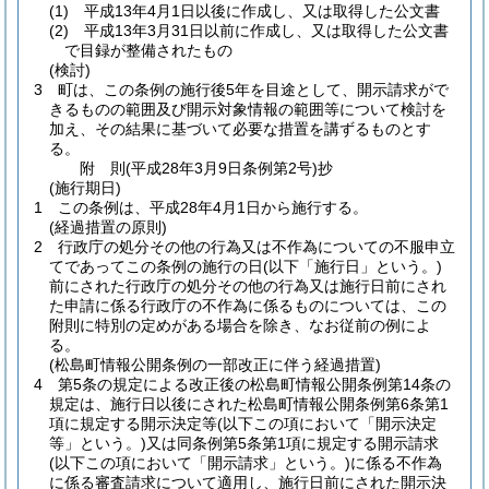
(1)
平成13年4月1日以後に作成し、又は取得した公文書
(2)
平成13年3月31日以前に作成し、又は取得した公文書
で目録が整備されたもの
(検討)
3
町は、この条例の施行後5年を目途として、開示請求がで
きるものの範囲及び開示対象情報の範囲等について検討を
加え、その結果に基づいて必要な措置を講ずるものとす
る。
附
則
(平成28年3月9日
条例第2号)
抄
(施行期日)
1
この条例は、平成28年4月1日から施行する。
(経過措置の原則)
2
行政庁の処分その他の行為又は不作為についての不服申立
てであってこの条例の施行の日
(以下「施行日」という。)
前にされた行政庁の処分その他の行為又は施行日前にされ
た申請に係る行政庁の不作為に係るものについては、この
附則に特別の定めがある場合を除き、なお従前の例によ
る。
(松島町情報公開条例の一部改正に伴う経過措置)
4
第5条の規定による改正後の松島町情報公開条例第14条の
規定は、施行日以後にされた松島町情報公開条例第6条第1
項に規定する開示決定等
(以下この項において「開示決定
等」という。)
又は同条例第5条第1項に規定する開示請求
(以下この項において「開示請求」という。)
に係る不作為
に係る審査請求について適用し、施行日前にされた開示決