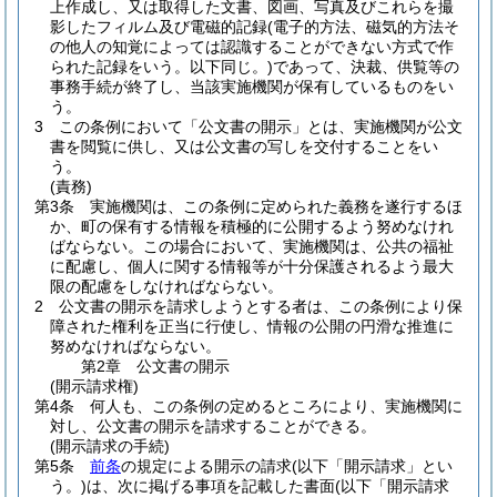
上作成し、又は取得した文書、図画、写真及びこれらを撮
影したフィルム及び電磁的記録
(電子的方法、磁気的方法そ
の他人の知覚によっては認識することができない方式で作
られた記録をいう。以下同じ。)
であって、決裁、供覧等の
事務手続が終了し、当該実施機関が保有しているものをい
う。
3
この条例において「公文書の開示」とは、実施機関が公文
書を閲覧に供し、又は公文書の写しを交付することをい
う。
(責務)
第3条
実施機関は、この条例に定められた義務を遂行するほ
か、町の保有する情報を積極的に公開するよう努めなけれ
ばならない。
この場合において、実施機関は、公共の福祉
に配慮し、個人に関する情報等が十分保護されるよう最大
限の配慮をしなければならない。
2
公文書の開示を請求しようとする者は、この条例により保
障された権利を正当に行使し、情報の公開の円滑な推進に
努めなければならない。
第2章
公文書の開示
(開示請求権)
第4条
何人も、この条例の定めるところにより、実施機関に
対し、公文書の開示を請求することができる。
(開示請求の手続)
第5条
前条
の規定による開示の請求
(以下「開示請求」とい
う。)
は、次に掲げる事項を記載した書面
(以下「開示請求