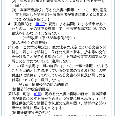
(2)
請求者
(請求者が審査請求人又は参加人である場合を
除く。)
(3)
当該審査請求に係る公文書の開示について、反対意見
書を提出した第三者
(当該第三者が審査請求人又は参加人
である場合を除く。)
4
実施機関は、
第1項
の規定による諮問に対する答申があっ
たときは、その答申を尊重して、当該審査請求についての
裁決を行わなければならない。
(一部改正〔平成28年条例2号〕)
(他の法令との調整等)
第15条
この章の規定は、他の法令の規定により公文書を閲
覧し、若しくは縦覧し、又は公文書の謄本、抄本等の交付
を受けることができる場合における当該公文書の閲覧及び
写しの交付については、適用しない。
2
この章の規定は、町の施設において、一般の利用に供する
ことを目的として管理している公文書の閲覧及び写しの交
付並びに慣例として行っている公文書の閲覧及び写しの交
付等については、適用しない。
第3章
情報公開の総合的推進
(情報公開の総合的推進)
第16条
町は、
前章
に定める公文書の開示のほか、開示請求
者が町政に関する情報を迅速かつ容易に得られるよう、情
報提供施策及び情報公表制度の充実を図り、情報の公開の
総合的推進に努めるものとする。
(情報提供施策等の充実)