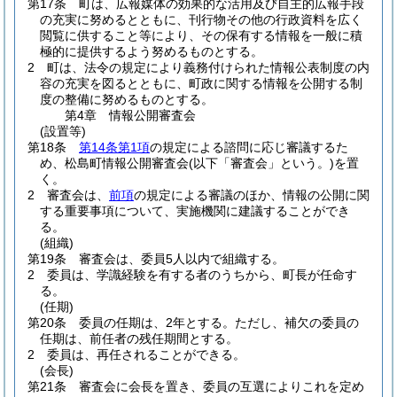
第17条
町は、広報媒体の効果的な活用及び自主的広報手段
の充実に努めるとともに、刊行物その他の行政資料を広く
閲覧に供すること等により、その保有する情報を一般に積
極的に提供するよう努めるものとする。
2
町は、法令の規定により義務付けられた情報公表制度の内
容の充実を図るとともに、町政に関する情報を公開する制
度の整備に努めるものとする。
第4章
情報公開審査会
(設置等)
第18条
第14条第1項
の規定による諮問に応じ審議するた
め、松島町情報公開審査会
(以下「審査会」という。)
を置
く。
2
審査会は、
前項
の規定による審議のほか、情報の公開に関
する重要事項について、実施機関に建議することができ
る。
(組織)
第19条
審査会は、委員5人以内で組織する。
2
委員は、学識経験を有する者のうちから、町長が任命す
る。
(任期)
第20条
委員の任期は、2年とする。
ただし、補欠の委員の
任期は、前任者の残任期間とする。
2
委員は、再任されることができる。
(会長)
第21条
審査会に会長を置き、委員の互選によりこれを定め