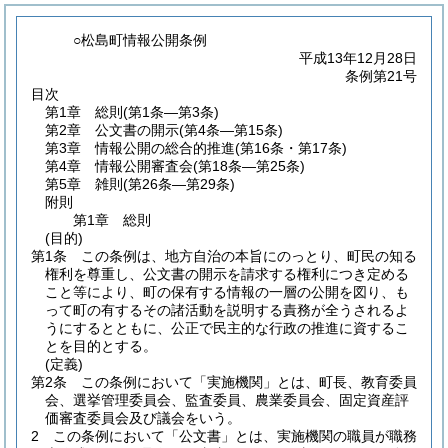
○松島町情報公開条例
平成13年12月28日
条例第21号
目次
第1章
総則
(第1条―第3条)
第2章
公文書の開示
(第4条―第15条)
第3章
情報公開の総合的推進
(第16条・第17条)
第4章
情報公開審査会
(第18条―第25条)
第5章
雑則
(第26条―第29条)
附則
第1章
総則
(目的)
第1条
この条例は、地方自治の本旨にのっとり、町民の知る
権利を尊重し、公文書の開示を請求する権利につき定める
こと等により、町の保有する情報の一層の公開を図り、も
って町の有するその諸活動を説明する責務が全うされるよ
うにするとともに、公正で民主的な行政の推進に資するこ
とを目的とする。
(定義)
第2条
この条例において「実施機関」とは、町長、教育委員
会、選挙管理委員会、監査委員、農業委員会、固定資産評
価審査委員会及び議会をいう。
2
この条例において「公文書」とは、実施機関の職員が職務