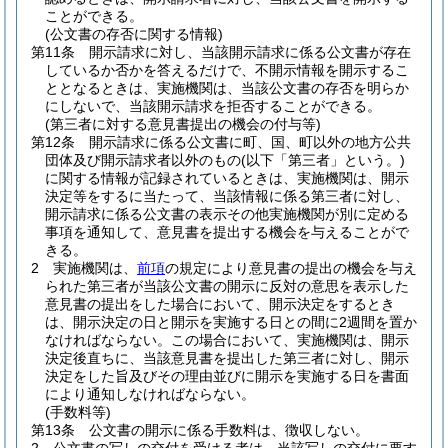
ことができる。
(公文書の存否に関する情報)
第11条
開示請求に対し、当該開示請求に係る公文書が存在
しているか否かを答えるだけで、不開示情報を開示するこ
ととなるときは、実施機関は、当該公文書の存否を明らか
にしないで、当該開示請求を拒否することができる。
(第三者に対する意見書提出の機会の付与等)
第12条
開示請求に係る公文書に町、国、町以外の地方公共
団体及び開示請求者以外のもの
(以下「第三者」という。)
に関する情報が記録されているときは、実施機関は、開示
決定等をするに当たって、当該情報に係る第三者に対し、
開示請求に係る公文書の表示その他実施機関が別に定める
事項を通知して、意見書を提出する機会を与えることがで
きる。
2
実施機関は、
前項
の規定により意見書の提出の機会を与え
られた第三者が当該公文書の開示に反対の意思を表示した
意見書の提出をした場合において、開示決定をするとき
は、開示決定の日と開示を実施する日との間に2週間を置か
なければならない。
この場合において、実施機関は、開示
決定後直ちに、当該意見書を提出した第三者に対し、開示
決定をした旨及びその理由並びに開示を実施する日を書面
により通知しなければならない。
(手数料等)
第13条
公文書の開示に係る手数料は、徴収しない。