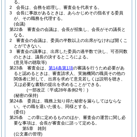
る。
2
会長は、会務を総理し、審査会を代表する。
3
会長に事故があるときは、あらかじめその指名する委員
が、その職務を代理する。
(会議)
第22条
審査会の会議は、会長が招集し、会長がその議長と
なる。
2
審査会の会議は、委員の半数以上の出席がなければ開くこ
とができない。
3
審査会の議事は、出席した委員の過半数で決し、可否同数
のときは、議長の決するところによる。
(意見等の聴取等)
第23条
審査会は、
第14条第1項
の審議を行うため必要があ
ると認めるときは、審査請求人、実施機関の職員その他の
関係者に対して、出席を求めて意見若しくは説明を聴き、
又は必要な書類の提出を求めることができる。
(一部改正〔平成28年条例2号〕)
(秘密の保持)
第24条
委員は、職務上知り得た秘密を漏らしてはならな
い。
その職を退いた後も、同様とする。
(委任)
第25条
この章に定めるもののほか、審査会の運営に関し必
要な事項は、会長が審査会に諮って定める。
第5章
雑則
(公文書の管理)