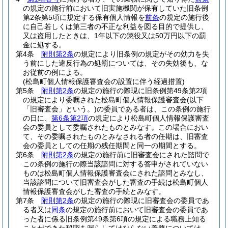
の規定の施行前において旧実施機関が保有していた旧条例
第2条第5項に規定する保有個人情報を
前条
の規定の施行後
に自己若しくは第三者の不正な利益を図る目的で提供し、
又は盗用したときは、1年以下の懲役又は50万円以下の罰
金に処する。
第4条
附則第2条
の規定により旧条例の規定がその効力を失
う前にした違反行為の処罰については、その失効後も、な
お従前の例による。
(松島町個人情報保護審査会の設置に伴う経過措置)
第5条
附則第2条
の規定の施行の際現に旧条例第49条第2項
の規定により委嘱された松島町個人情報保護審査会
(以下
「旧審査会」という。)
の委員である者は、この条例の施行
の日に、
第6条第2項
の規定により松島町個人情報保護審査
会の委員として委嘱されたものとみなす。
この場合におい
て、その委嘱されたものとみなされる者の任期は、旧審査
会の委員としての任期の残任期間と同一の期間とする。
第6条
附則第2条
の規定の施行前に旧審査会にされた諮問で
この条例の施行の際当該諮問に対する答申がされていない
ものは松島町個人情報保護審査会にされた諮問とみなし、
当該諮問について旧審査会がした審査の手続は松島町個人
情報保護審査会がした審査の手続とみなす。
第7条
附則第2条
の規定の施行の際現に旧審査会の委員であ
る者又は
同条
の規定の施行前において旧審査会の委員であ
った者に係る旧条例第49条第6項の規定による職務上知る