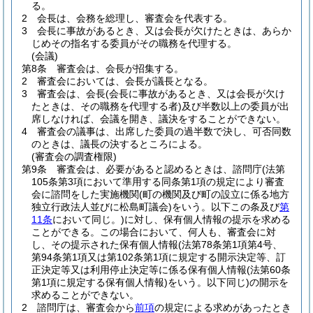
る。
2
会長は、会務を総理し、審査会を代表する。
3
会長に事故があるとき、又は会長が欠けたときは、あらか
じめその指名する委員がその職務を代理する。
(会議)
第8条
審査会は、会長が招集する。
2
審査会においては、会長が議長となる。
3
審査会は、会長
(会長に事故があるとき、又は会長が欠け
たときは、その職務を代理する者)
及び半数以上の委員が出
席しなければ、会議を開き、議決をすることができない。
4
審査会の議事は、出席した委員の過半数で決し、可否同数
のときは、議長の決するところによる。
(審査会の調査権限)
第9条
審査会は、必要があると認めるときは、諮問庁
(法第
105条第3項において準用する同条第1項の規定により審査
会に諮問をした実施機関
(町の機関及び町の設立に係る地方
独立行政法人並びに松島町議会)
をいう。以下この条及び
第
11条
において同じ。)
に対し、保有個人情報の提示を求める
ことができる。
この場合において、何人も、審査会に対
し、その提示された保有個人情報
(法第78条第1項第4号、
第94条第1項又は第102条第1項に規定する開示決定等、訂
正決定等又は利用停止決定等に係る保有個人情報
(法第60条
第1項に規定する保有個人情報)
をいう。以下同じ)
の開示を
求めることができない。
2
諮問庁は、審査会から
前項
の規定による求めがあったとき