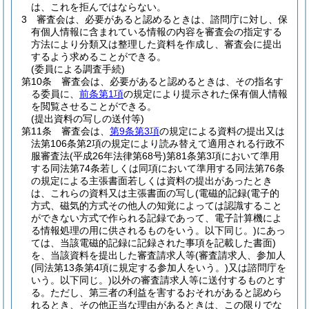
は、これを拒んではならない。
3
審査会は、必要があると認めるときは、諮問庁に対し、保
有個人情報に含まれている情報の内容を審査会の指定する
方法により分類又は整理した資料を作成し、審査会に提出
するよう求めることができる。
(委員による調査手続)
第10条
審査会は、必要があると認めるときは、その指名す
る委員に、
前条第1項
の規定により提示された保有個人情報
を閲覧させることができる。
(提出資料の写しの送付等)
第11条
審査会は、
第9条第3項
の規定による資料の提出又は
法第106条第2項の規定により読み替えて適用される行政不
服審査法
(平成26年法律第68号)
第81条第3項において準用
する同法第74条若しくは同項において準用する同法第76条
の規定による主張書面若しくは資料の提出があったとき
は、これらの資料又は主張書面の写し
(電磁的記録
(電子的
方式、磁気的方式その他人の知覚によっては認識すること
ができない方式で作られる記録であって、電子計算機によ
る情報処理の用に供されるものをいう。以下同じ。)
にあっ
ては、当該電磁的記録に記録された事項を記載した書面)
を、当該資料を提出した審査請求人等
(審査請求人、参加人
(同法第13条第4項に規定する参加人をいう。)
又は諮問庁を
いう。以下同じ。)
以外の審査請求人等に送付するものとす
る。
ただし、第三者の利益を害するおそれがあると認めら
れるとき、その他正当な理由があるときは、この限りでな