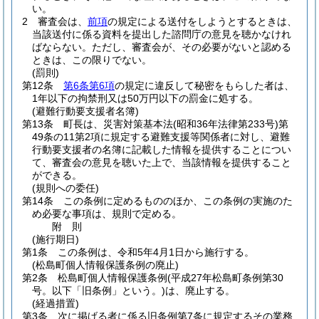
い。
2
審査会は、
前項
の規定による送付をしようとするときは、
当該送付に係る資料を提出した諮問庁の意見を聴かなけれ
ばならない。
ただし、審査会が、その必要がないと認める
ときは、この限りでない。
(罰則)
第12条
第6条第6項
の規定に違反して秘密をもらした者は、
1年以下の拘禁刑又は50万円以下の罰金に処する。
(避難行動要支援者名簿)
第13条
町長は、災害対策基本法
(昭和36年法律第233号)
第
49条の11第2項に規定する避難支援等関係者に対し、避難
行動要支援者の名簿に記載した情報を提供することについ
て、審査会の意見を聴いた上で、当該情報を提供すること
ができる。
(規則への委任)
第14条
この条例に定めるもののほか、この条例の実施のた
め必要な事項は、規則で定める。
附
則
(施行期日)
第1条
この条例は、令和5年4月1日から施行する。
(松島町個人情報保護条例の廃止)
第2条
松島町個人情報保護条例
(平成27年松島町条例第30
号。以下「旧条例」という。)
は、廃止する。
(経過措置)
第3条
次に掲げる者に係る旧条例第7条に規定するその業務