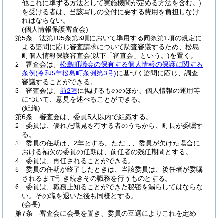
他これに準ずる方法として実施機関が定める方法を含む。)
を受ける者は、当該写しの交付に要する費用を負担しなけ
ればならない。
(個人情報保護審査会)
第5条
法第105条第3項において準用する同条第1項の規定に
よる諮問に応じ審査請求について調査審議するため、松島
町個人情報保護審査会
(以下「審査会」という。)
を置く。
2
審査会は、
松島町議会の保有する個人情報の保護に関する
条例
(令和5年松島町条例第3号)
に基づく諮問に応じ、調査
審議することができる。
3
審査会は、
前2項
に掲げるもののほか、個人情報の運用等
について、意見を述べることができる。
(組織)
第6条
審査会は、委員5人以内で組織する。
2
委員は、優れた識見を有する者のうちから、町長が委嘱す
る。
3
委員の任期は、2年とする。
ただし、委員が欠けた場合に
おける補欠の委員の任期は、前任者の残任期間とする。
4
委員は、再任されることができる。
5
委員の任期が終了したときは、当該委員は、後任者が委嘱
されるまで引き続きその職務を行うものとする。
6
委員は、職務上知ることができた秘密を漏らしてはならな
い。
その職を退いた後も同様とする。
(会長)
第7条
審査会に会長を置き、委員の互選によりこれを定め