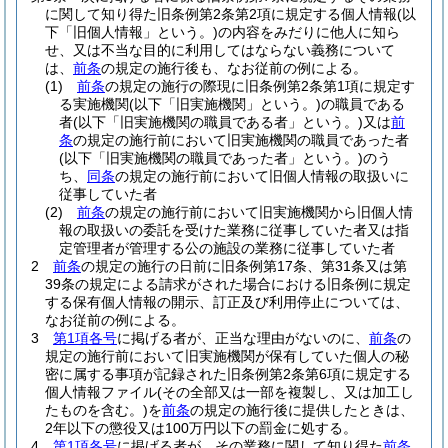
に関して知り得た旧条例第2条第2項に規定する個人情報
(以
下「旧個人情報」という。)
の内容をみだりに他人に知ら
せ、又は不当な目的に利用してはならない義務について
は、
前条
の規定の施行後も、なお従前の例による。
(1)
前条
の規定の施行の際現に旧条例第2条第1項に規定す
る実施機関
(以下「旧実施機関」という。)
の職員である
者
(以下「旧実施機関の職員である者」という。)
又は
前
条
の規定の施行前において旧実施機関の職員であった者
(以下「旧実施機関の職員であった者」という。)
のう
ち、
同条
の規定の施行前において旧個人情報の取扱いに
従事していた者
(2)
前条
の規定の施行前において旧実施機関から旧個人情
報の取扱いの委託を受けた業務に従事していた者又は指
定管理者が管理する公の施設の業務に従事していた者
2
前条
の規定の施行の日前に旧条例第17条、第31条又は第
39条の規定による請求がされた場合における旧条例に規定
する保有個人情報の開示、訂正及び利用停止については、
なお従前の例による。
3
第1項各号
に掲げる者が、正当な理由がないのに、
前条
の
規定の施行前において旧実施機関が保有していた個人の秘
密に属する事項が記録された旧条例第2条第6項に規定する
個人情報ファイル
(その全部又は一部を複製し、又は加工し
たものを含む。)
を
前条
の規定の施行後に提供したときは、
2年以下の懲役又は100万円以下の罰金に処する。
4
第1項各号
に掲げる者が、その業務に関して知り得た
前条