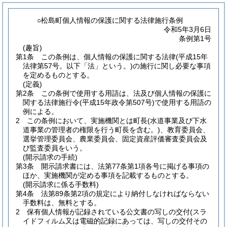
○松島町個人情報の保護に関する法律施行条例
令和5年3月6日
条例第1号
(趣旨)
第1条
この条例は、個人情報の保護に関する法律
(平成15年
法律第57号。以下「法」という。)
の施行に関し必要な事項
を定めるものとする。
(定義)
第2条
この条例で使用する用語は、法及び個人情報の保護に
関する法律施行令
(平成15年政令第507号)
で使用する用語の
例による。
2
この条例において、実施機関とは町長
(水道事業及び下水
道事業の管理者の権限を行う町長を含む。)
、教育委員会、
選挙管理委員会、農業委員会、固定資産評価審査委員会及
び監査委員をいう。
(開示請求の手続)
第3条
開示請求書には、法第77条第1項各号に掲げる事項の
ほか、実施機関が定める事項を記載するものとする。
(開示請求に係る手数料)
第4条
法第89条第2項の規定により納付しなければならない
手数料は、無料とする。
2
保有個人情報が記録されている公文書の写しの交付
(スラ
イドフィルム又は電磁的記録にあっては、写しの交付その