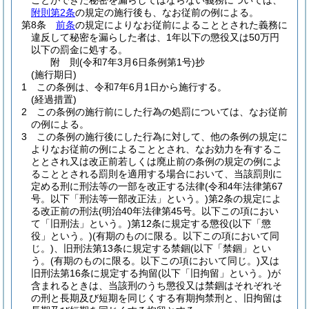
ことができた秘密を漏らしてはならない義務については、
附則第2条
の規定の施行後も、なお従前の例による。
第8条
前条
の規定によりなお従前によることとされた義務に
違反して秘密を漏らした者は、1年以下の懲役又は50万円
以下の罰金に処する。
附
則
(令和7年3月6日
条例第1号)
抄
(施行期日)
1
この条例は、令和7年6月1日から施行する。
(経過措置)
2
この条例の施行前にした行為の処罰については、なお従前
の例による。
3
この条例の施行後にした行為に対して、他の条例の規定に
よりなお従前の例によることとされ、なお効力を有するこ
ととされ又は改正前若しくは廃止前の条例の規定の例によ
ることとされる罰則を適用する場合において、当該罰則に
定める刑に刑法等の一部を改正する法律
(令和4年法律第67
号。以下「刑法等一部改正法」という。)
第2条の規定によ
る改正前の刑法
(明治40年法律第45号。以下この項におい
て「旧刑法」という。)
第12条に規定する懲役
(以下「懲
役」という。)
(有期のものに限る。以下この項において同
じ。)
、旧刑法第13条に規定する禁錮(以下「禁錮」とい
う。
(有期のものに限る。以下この項において同じ。)
又は
旧刑法第16条に規定する拘留
(以下「旧拘留」という。)
が
含まれるときは、当該刑のうち懲役又は禁錮はそれぞれそ
の刑と長期及び短期を同じくする有期拘禁刑と、旧拘留は