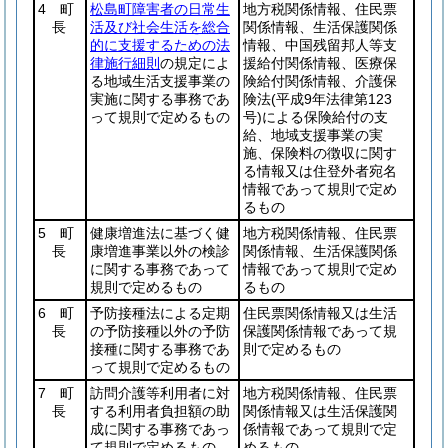
4 町
松島町障害者の日常生
地方税関係情報、住民票
長
活及び社会生活を総合
関係情報、生活保護関係
的に支援するための法
情報、中国残留邦人等支
律施行細則
の規定によ
援給付関係情報、医療保
る地域生活支援事業の
険給付関係情報、介護保
実施に関する事務であ
険法
(平成9年法律第123
って規則で定めるもの
号)
による保険給付の支
給、地域支援事業の実
施、保険料の徴収に関す
る情報又は住登外者宛名
情報であって規則で定め
るもの
5 町
健康増進法に基づく健
地方税関係情報、住民票
長
康増進事業以外の検診
関係情報、生活保護関係
に関する事務であって
情報であって規則で定め
規則で定めるもの
るもの
6 町
予防接種法による定期
住民票関係情報又は生活
長
の予防接種以外の予防
保護関係情報であって規
接種に関する事務であ
則で定めるもの
って規則で定めるもの
7 町
訪問介護等利用者に対
地方税関係情報、住民票
長
する利用者負担額の助
関係情報又は生活保護関
成に関する事務であっ
係情報であって規則で定
て規則で定めるもの
めるもの