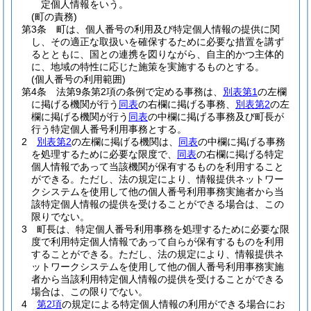
定個人情報をいう。
(町の責務)
第3条
町は、個人番号の利用及び特定個人情報の提供に関
し、その適正な取扱いを確保するために必要な措置を講ず
るとともに、国との連携を図りながら、自主的かつ主体的
に、地域の特性に応じた施策を実施するものとする。
(個人番号の利用範囲)
第4条
法第9条第2項の条例で定める事務は、
別表第1
の左欄
に掲げる機関が行う
同表
の右欄に掲げる事務、
別表第2
の左
欄に掲げる機関が行う
同表
の中欄に掲げる事務及び町長が
行う特定個人番号利用事務とする。
2
別表第2
の左欄に掲げる機関は、
同表
の中欄に掲げる事務
を処理するために必要な限度で、
同表
の右欄に掲げる特定
個人情報であって当該機関が保有するものを利用すること
ができる。
ただし、法の規定により、情報提供ネットワー
クシステムを使用して他の個人番号利用事務実施者から当
該特定個人情報の提供を受けることができる場合は、この
限りでない。
3
町長は、特定個人番号利用事務を処理するために必要な限
度で利用特定個人情報であって自らが保有するものを利用
することができる。
ただし、法の規定により、情報提供ネ
ットワークシステムを使用して他の個人番号利用事務実施
者から当該利用特定個人情報の提供を受けることができる
場合は、この限りでない。
4
第2項
の規定による特定個人情報の利用ができる場合にお