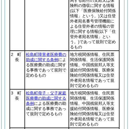
関する給付の支給又は保
険料の徴収に関する情報
(以下「医療保険給付関係
情報」という。)
又は住登
外者宛名番号管理機能に
よる住登外者の情報の管
理に関する情報
(以下「住
登外者宛名情報」とい
う。)
であって規則で定め
るもの
2 町
松島町障害者医療費の
地方税関係情報、住民票
長
助成に関する条例
によ
関係情報、生活保護関係
る医療費の助成に関す
情報、中国残留邦人等支
る事務であって規則で
援給付関係情報、医療保
定めるもの
険給付関係情報又は住登
外者宛名情報であって規
則で定めるもの
3 町
松島町母子・父子家庭
地方税関係情報、住民票
長
医療費の助成に関する
関係情報、生活保護関係
条例
による医療費の助
情報、中国残留邦人等支
成に関する事務であっ
援給付関係情報、医療保
て規則で定めるもの
険給付関係情報又は住登
外者宛名情報であって規
則で定めるもの