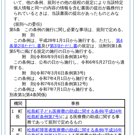
いて、他の条例、規則その他の規程の規定により当該特定
個人情報と同一の内容の情報を含む書面の提出が義務付け
られているときは、当該書面の提出があったものとみな
す。
(規則への委任)
第5条
この条例の施行に関し必要な事項は、規則で定める。
附
則
この条例は、平成28年1月1日から施行する。
ただし、
第4
条第2項ただし書
及び
第3項ただし書
の規定は、法附則第1条
第5号に掲げる規定の施行の日から施行する。
附
則
(令和6年9月6日
条例第14号)
この条例は、公布の日から施行し、令和6年5月27日から適
用する。
附
則
(令和7年3月6日
条例第3号)
この条例は、令和7年4月1日から施行する。
附
則
(令和7年6月6日
条例第12号)
この条例は、令和7年7月1日から施行する。
別表第1
(第4条関係)
機関
事務
1 町
松島町子ども医療費の助成に関する条例
(平成24年
長
松島町条例第7号)
による医療費の助成に関する事
務であって規則で定めるもの
2 町
松島町障害者医療費の助成に関する条例
(平成16年