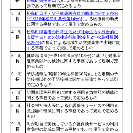
長
松島町条例第13号)
による医療費の助成に関する事
務であって規則で定めるもの
3 町
松島町母子・父子家庭医療費の助成に関する条例
長
(平成16年松島町条例第14号)
による医療費の助成
に関する事務であって規則で定めるもの
4 町
松島町障害者の日常生活及び社会生活を総合的に
長
支援するための法律施行細則
(令和2年松島町規則
第26号)
の規定による地域生活支援事業の実施に関
する事務であって規則で定めるもの
5 町
健康増進法
(平成14年法律第103号)
に基づく健康増
長
進事業以外の検診に関する事務であって規則で定
めるもの
6 町
予防接種法
(昭和23年法律第68号)
による定期の予
長
防接種以外の予防接種に関する事務であって規則
で定めるもの
7 町
訪問介護等利用者に対する利用者負担額の助成に
長
関する事務であって規則で定めるもの
8 町
社会福祉法人等による介護保険サービスの利用者
長
負担額の軽減に関する事務であって規則で定める
もの
9 町
町が独自で実施している介護保険サービスの利用
長
者負担の助成に関する事務であって規則で定める