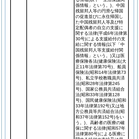
係情報」という。)
、中国
残留邦人等の円滑な帰国
の促進並びに永住帰国し
た中国残留邦人等及び特
定配偶者の自立の支援に
関する法律
(平成6年法律第
30号)
による支援給付の支
給に関する情報
(以下「中
国残留邦人等支援給付関
係情報」という。)
又は医
療保険各法
(健康保険法
(大
正11年法律第70号)
、船員
保険法
(昭和14年法律第73
号)
、私立学校教職員共済
法
(昭和28年法律第245
号)
、国家公務員共済組合
法
(昭和33年法律第128
号)
、国民健康保険法
(昭和
33年法律第192号)
又は地
方公務員等共済組合法
(昭
和37年法律第152号)
をい
う。)
、高齢者の医療の確
保に関する法律
(昭和57年
法律第80号)
による医療に