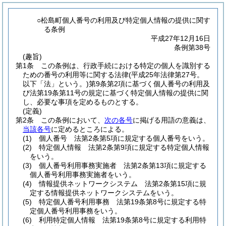
○松島町個人番号の利用及び特定個人情報の提供に関す
る条例
平成27年12月16日
条例第38号
(趣旨)
第1条
この条例は、行政手続における特定の個人を識別する
ための番号の利用等に関する法律
(平成25年法律第27号。
以下「法」という。)
第9条第2項に基づく個人番号の利用及
び法第19条第11号の規定に基づく特定個人情報の提供に関
し、必要な事項を定めるものとする。
(定義)
第2条
この条例において、
次の各号
に掲げる用語の意義は、
当該各号
に定めるところによる。
(1)
個人番号 法第2条第5項に規定する個人番号をいう。
(2)
特定個人情報 法第2条第9項に規定する特定個人情報
をいう。
(3)
個人番号利用事務実施者 法第2条第13項に規定する
個人番号利用事務実施者をいう。
(4)
情報提供ネットワークシステム 法第2条第15項に規
定する情報提供ネットワークシステムをいう。
(5)
特定個人番号利用事務 法第19条第8号に規定する特
定個人番号利用事務をいう。
(6)
利用特定個人情報 法第19条第8号に規定する利用特