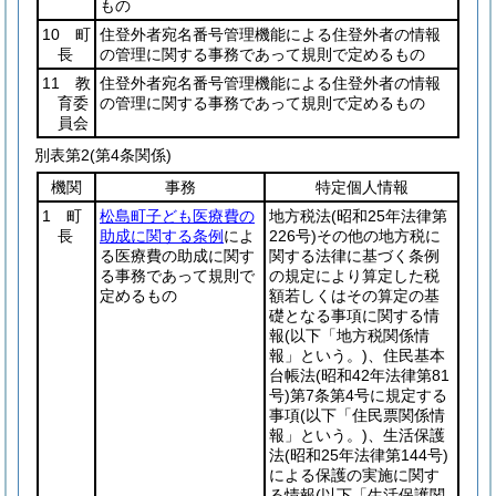
もの
10 町
住登外者宛名番号管理機能による住登外者の情報
長
の管理に関する事務であって規則で定めるもの
11 教
住登外者宛名番号管理機能による住登外者の情報
育委
の管理に関する事務であって規則で定めるもの
員会
別表第2
(第4条関係)
機関
事務
特定個人情報
1 町
松島町子ども医療費の
地方税法
(昭和25年法律第
長
助成に関する条例
によ
226号)
その他の地方税に
る医療費の助成に関す
関する法律に基づく条例
る事務であって規則で
の規定により算定した税
定めるもの
額若しくはその算定の基
礎となる事項に関する情
報
(以下「地方税関係情
報」という。)
、住民基本
台帳法
(昭和42年法律第81
号)
第7条第4号に規定する
事項
(以下「住民票関係情
報」という。)
、生活保護
法
(昭和25年法律第144号)
による保護の実施に関す
る情報
(以下「生活保護関