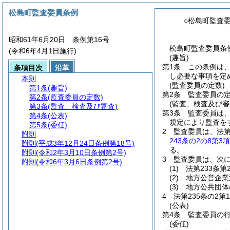
松島町監査委員条例
○松島町監査
昭和61年6月20日 条例第16号
松島町監査委員条例
(令和6年4月1日施行)
(趣旨)
第1条
この条例は
条項目次
沿革
し必要な事項を定
本則
(監査委員の定数)
第1条
(趣旨)
第2条
監査委員の定
第2条
(監査委員の定数)
(監査、検査及び審
第3条
(監査、検査及び審査)
第3条
監査委員は、
第4条
(公表)
規定により監査を
第5条
(委任)
2
監査委員は、法第
附則
243条の2の8第3項
附則
(平成3年12月24日条例第18号)
る。
附則
(令和2年3月10日条例第2号)
3
監査委員は、次
附則
(令和6年3月6日条例第2号)
(1)
法第233条第
(2)
地方公営企業
(3)
地方公共団体
4
法第235条の2
(公表)
第4条
監査委員の
(委任)