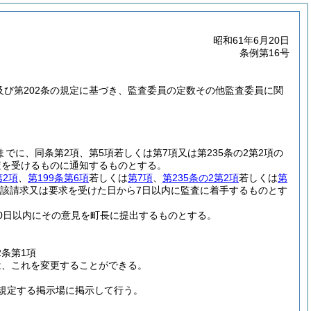
昭和61年6月20日
条例第16号
項及び第202条の規定に基づき、監査委員の定数その他監査委員に関
でに、同条第2項、第5項若しくは第7項又は第235条の2第2項の
査を受けるものに通知するものとする。
第2項
、
第199条第6項
若しくは
第7項
、
第235条の2第2項
若しくは
第
該請求又は要求を受けた日から7日以内に監査に着手するものとす
0日以内にその意見を町長に提出するものとする。
2条第1項
は、これを変更することができる。
規定する掲示場に掲示して行う。