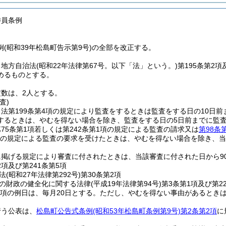
委員条例
(昭和39年松島町告示第9号)の全部を改正する。
、地方自治法
(昭和22年法律第67号。以下「法」という。)
第195条第2
めるものとする。
数は、2人とする。
査)
法第199条第4項の規定により監査をするときは監査をする日の10日前ま
するときは、やむを得ない場合を除き、監査をする日の5日前までに監
75条第1項若しくは第242条第1項の規定による監査の請求又は
第98条
の規定による監査の要求を受けたときは、やむを得ない場合を除き、当
に掲げる規定により審査に付されたときは、当該審査に付された日から9
2項及び第241条第5項
法
(昭和27年法律第292号)
第30条第2項
の財政の健全化に関する法律
(平成19年法律第94号)
第3条第1項及び第2
第1項の例日は、毎月20日とする。
ただし、やむを得ない事由があるとき
行う公表は、
松島町公告式条例
(昭和53年松島町条例第9号)
第2条第2項
に