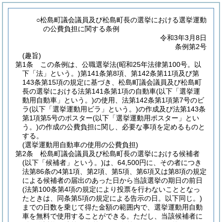
○松島町議会議員及び松島町長の選挙における選挙運動
の公費負担に関する条例
令和3年3月8日
条例第2号
(趣旨)
第1条
この条例は、公職選挙法
(昭和25年法律第100号。以
下「法」という。)
第141条第8項、第142条第11項及び第
143条第15項の規定に基づき、松島町議会議員及び松島町
長の選挙における法第141条第1項の自動車
(以下「選挙運
動用自動車」という。)
の使用、法第142条第1項第7号のビ
ラ
(以下「選挙運動用ビラ」という。)
の作成及び法第143条
第1項第5号のポスター
(以下「選挙運動用ポスター」とい
う。)
の作成の公費負担に関し、必要な事項を定めるものと
する。
(選挙運動用自動車の使用の公費負担)
第2条
松島町議会議員及び松島町長の選挙における候補者
(以下「候補者」という。)
は、64,500円に、その者につき
法第86条の4第1項、第2項、第5項、第6項又は第8項の規定
による候補者の届出のあった日から当該選挙の期日の前日
(法第100条第4項の規定により投票を行わないこととなっ
たときは、同条第5項の規定による告示の日。以下同じ。)
までの日数を乗じて得た金額の範囲内で、選挙運動用自動
車を無料で使用することができる。
ただし、当該候補者に