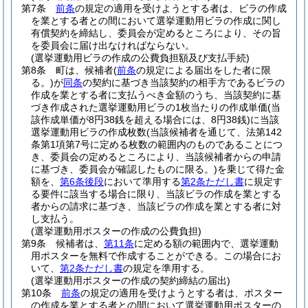
第7条
前条
の規定の適用を受けようとする者は、ビラの作成
を業とする者との間において選挙運動用ビラの作成に関し
有償契約を締結し、委員会が定めるところにより、その旨
を委員会に届け出なければならない。
(選挙運動用ビラの作成の公費負担額及び支払手続)
第8条
町は、候補者
(
前条
の規定による届出をした者に限
る。)
が
同条
の契約に基づき当該契約の相手方であるビラの
作成を業とする者に支払うべき金額のうち、当該契約に基
づき作成された選挙運動用ビラの1枚当たりの作成単価
(当
該作成単価が8円38銭を超える場合には、8円38銭)
に当該
選挙運動用ビラの作成枚数
(当該候補者を通じて、法第142
条第1項第7号に定める枚数の範囲内のものであることにつ
き、委員会の定めるところにより、当該候補者からの申請
に基づき、委員会が確認したものに限る。)
を乗じて得た金
額を、
第6条後段
において準用する
第2条ただし書
に規定す
る要件に該当する場合に限り、当該ビラの作成を業とする
者からの請求に基づき、当該ビラの作成を業とする者に対
し支払う。
(選挙運動用ポスターの作成の公費負担)
第9条
候補者は、
第11条
に定める額の範囲内で、選挙運動
用ポスターを無料で作成することができる。
この場合にお
いて、
第2条ただし書
の規定を準用する。
(選挙運動用ポスターの作成の契約締結の届出)
第10条
前条
の規定の適用を受けようとする者は、ポスター
の作成を業とする者との間において選挙運動用ポスターの