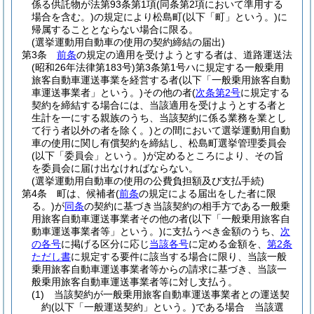
係る供託物が法第93条第1項
(同条第2項において準用する
場合を含む。)
の規定により松島町
(以下「町」という。)
に
帰属することとならない場合に限る。
(選挙運動用自動車の使用の契約締結の届出)
第3条
前条
の規定の適用を受けようとする者は、道路運送法
(昭和26年法律第183号)
第3条第1号ハに規定する一般乗用
旅客自動車運送事業を経営する者
(以下「一般乗用旅客自動
車運送事業者」という。)
その他の者
(
次条第2号
に規定する
契約を締結する場合には、当該適用を受けようとする者と
生計を一にする親族のうち、当該契約に係る業務を業とし
て行う者以外の者を除く。)
との間において選挙運動用自動
車の使用に関し有償契約を締結し、松島町選挙管理委員会
(以下「委員会」という。)
が定めるところにより、その旨
を委員会に届け出なければならない。
(選挙運動用自動車の使用の公費負担額及び支払手続)
第4条
町は、候補者
(
前条
の規定による届出をした者に限
る。)
が
同条
の契約に基づき当該契約の相手方である一般乗
用旅客自動車運送事業者その他の者
(以下「一般乗用旅客自
動車運送事業者等」という。)
に支払うべき金額のうち、
次
の各号
に掲げる区分に応じ
当該各号
に定める金額を、
第2条
ただし書
に規定する要件に該当する場合に限り、当該一般
乗用旅客自動車運送事業者等からの請求に基づき、当該一
般乗用旅客自動車運送事業者等に対し支払う。
(1)
当該契約が一般乗用旅客自動車運送事業者との運送契
約
(以下「一般運送契約」という。)
である場合 当該選