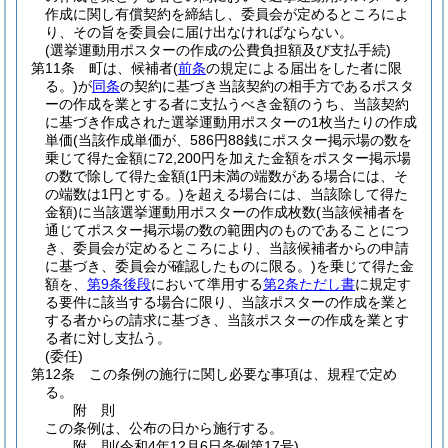
作成に関し有償契約を締結し、委員会が定めるところによ
り、その旨を委員会に届け出なければならない。
(選挙運動用ポスターの作成の公費負担額及び支払手続)
第11条
町は、候補者
(
前条
の規定による届出をした者に限
る。)
が
同条
の契約に基づき当該契約の相手方であるポスタ
ーの作成を業とする者に支払うべき金額のうち、当該契約
に基づき作成された選挙運動用ポスターの1枚当たりの作成
単価
(当該作成単価が、586円88銭にポスター掲示場の数を
乗じて得た金額に72,200円を加えた金額をポスター掲示場
の数で除して得た金額
(1円未満の端数がある場合には、そ
の端数は1円とする。)
を超える場合には、当該除して得た
金額)
に当該選挙運動用ポスターの作成枚数
(当該候補者を
通じてポスター掲示場の数の範囲内のものであることにつ
き、委員会が定めるところにより、当該候補者からの申請
に基づき、委員会が確認したものに限る。)
を乗じて得た金
額を、
第9条後段
において準用する
第2条ただし書
に規定す
る要件に該当する場合に限り、当該ポスターの作成を業と
する者からの請求に基づき、当該ポスターの作成を業とす
る者に対し支払う。
(委任)
第12条
この条例の施行に関し必要な事項は、規程で定め
る。
附
則
この条例は、公布の日から施行する。
附
則
(令和4年12月6日
条例第17号)