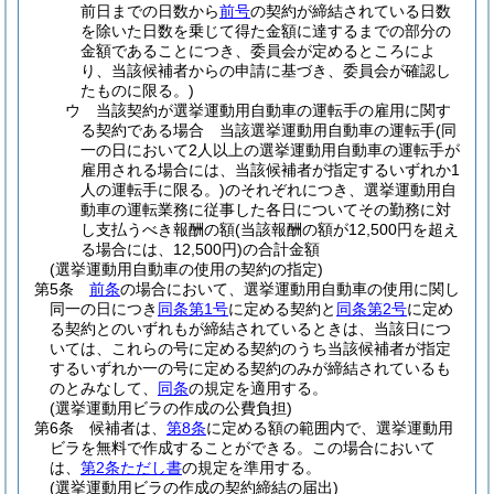
前日までの日数から
前号
の契約が締結されている日数
を除いた日数を乗じて得た金額に達するまでの部分の
金額であることにつき、委員会が定めるところによ
り、当該候補者からの申請に基づき、委員会が確認し
たものに限る。)
ウ
当該契約が選挙運動用自動車の運転手の雇用に関す
る契約である場合 当該選挙運動用自動車の運転手
(同
一の日において2人以上の選挙運動用自動車の運転手が
雇用される場合には、当該候補者が指定するいずれか1
人の運転手に限る。)
のそれぞれにつき、選挙運動用自
動車の運転業務に従事した各日についてその勤務に対
し支払うべき報酬の額
(当該報酬の額が12,500円を超え
る場合には、12,500円)
の合計金額
(選挙運動用自動車の使用の契約の指定)
第5条
前条
の場合において、選挙運動用自動車の使用に関し
同一の日につき
同条第1号
に定める契約と
同条第2号
に定め
る契約とのいずれもが締結されているときは、当該日につ
いては、これらの号に定める契約のうち当該候補者が指定
するいずれか一の号に定める契約のみが締結されているも
のとみなして、
同条
の規定を適用する。
(選挙運動用ビラの作成の公費負担)
第6条
候補者は、
第8条
に定める額の範囲内で、選挙運動用
ビラを無料で作成することができる。
この場合において
は、
第2条ただし書
の規定を準用する。
(選挙運動用ビラの作成の契約締結の届出)