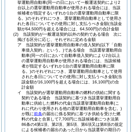
挙運動用自動車
(同一の日において一般運送契約により2
台以上の選挙運動用自動車が使用される場合には、当該
候補者が指定するいずれか1台の選挙運動用自動車に限
る。)
のそれぞれにつき、選挙運動用自動車として使用さ
れた各日についてその使用に対し支払うべき金額
(当該金
額が64,500円を超える場合には、64,500円)
の合計金額
(2)
当該契約が一般運送契約以外の契約である場合 次に
掲げる区分に応じ、それぞれに定める金額
ア
当該契約が選挙運動用自動車の借入契約
(以下「自動
車借入契約」という。)
である場合 当該選挙運動用自
動車
(同一の日において自動車借入契約により2台以上
の選挙運動用自動車が使用される場合には、当該候補
者が指定するいずれか1台の選挙運動用自動車に限
る。)
のそれぞれにつき、選挙運動用自動車として使用
された各日についてその使用に対し支払うべき金額
(当
該金額が16,100円を超える場合には、16,100円)
の合
計金額
イ
当該契約が選挙運動用自動車の燃料の供給に関する
契約である場合 当該契約に基づき当該選挙運動用自
動車に供給した燃料の代金
(当該選挙運動用自動車
(こ
れに代わり使用される他の選挙運動用自動車を含む。)
が既に
前条
の届出に係る契約に基づき供給を受けた燃
料の代金と合算して7,700円に当該候補者につき法第
86条の4第1項、第2項、第5項、第6項又は第8項の規定
による候補者の届出のあった日から当該選挙の期日の