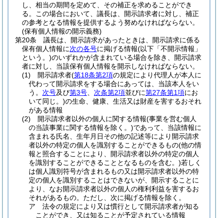
し、相当の期間を定めて、その補正を求めることができ
る。
この場合において、議長は、開示請求者に対し、補正
の参考となる情報を提供するよう努めなければならない。
(保有個人情報の開示義務)
第20条
議長は、開示請求があったときは、開示請求に係る
保有個人情報に
次の各号
に掲げる情報
(以下「不開示情報」
という。)
のいずれかが含まれている場合を除き、開示請求
者に対し、当該保有個人情報を開示しなければならない。
(1)
開示請求者
(
第18条第2項
の規定により代理人が本人に
代わって開示請求をする場合にあっては、当該本人をい
う。
次号
及び
第3号
、
次条第2項
並びに
第27条第1項
にお
いて同じ。)
の生命、健康、生活又は財産を害するおそれ
がある情報
(2)
開示請求者以外の個人に関する情報
(事業を営む個人
の当該事業に関する情報を除く。)
であって、当該情報に
含まれる氏名、生年月日その他の記述等により開示請求
者以外の特定の個人を識別することができるもの
(他の情
報と照合することにより、開示請求者以外の特定の個人
を識別することができることとなるものを含む。)
若しく
は個人識別符号が含まれるもの又は開示請求者以外の特
定の個人を識別することはできないが、開示することに
より、なお開示請求者以外の個人の権利利益を害するお
それがあるもの。
ただし、次に掲げる情報を除く。
ア
法令の規定により又は慣行として開示請求者が知る
ことができ、又は知ることが予定されている情報