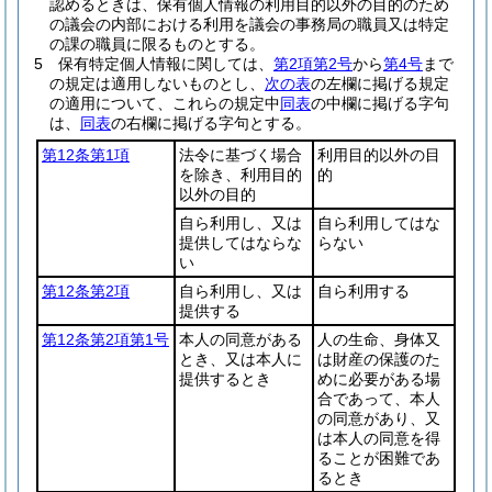
認めるときは、保有個人情報の利用目的以外の目的のため
の議会の内部における利用を議会の事務局の職員又は特定
の課の職員に限るものとする。
5
保有特定個人情報に関しては、
第2項第2号
から
第4号
まで
の規定は適用しないものとし、
次の表
の左欄に掲げる規定
の適用について、これらの規定中
同表
の中欄に掲げる字句
は、
同表
の右欄に掲げる字句とする。
第12条第1項
法令に基づく場合
利用目的以外の目
を除き、利用目的
的
以外の目的
自ら利用し、又は
自ら利用してはな
提供してはならな
らない
い
第12条第2項
自ら利用し、又は
自ら利用する
提供する
第12条第2項第1号
本人の同意がある
人の生命、身体又
とき、又は本人に
は財産の保護のた
提供するとき
めに必要がある場
合であって、本人
の同意があり、又
は本人の同意を得
ることが困難であ
るとき