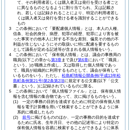
て、その利用者若しくは購入者又は発行を受ける者ごと
に異なるものとなるように割り当てられ、又は記載さ
れ、若しくは記録されることにより、特定の利用者若し
くは購入者又は発行を受ける者を識別することができる
もの
3
この条例において「要配慮個人情報」とは、本人の人種、
信条、社会的身分、病歴、犯罪の経歴、犯罪により害を被
った事実その他本人に対する不当な差別、偏見その他の不
利益が生じないようにその取扱いに特に配慮を要するもの
として議長が定める記述等が含まれる個人情報をいう。
4
この条例において「保有個人情報」とは、議会の事務局の
職員
(以下この章から
第3章
まで及び
第6章
において「職員」
という。)
が職務上作成し、又は取得した個人情報であっ
て、職員が組織的に利用するものとして、議会が保有して
いるものをいう。
ただし、
松島町情報公開条例
(平成13年松
島町条例第21号)
第2条第2項
に規定する公文書
(以下「公文
書」という。)
に記録されているものに限る。
5
この条例において「個人情報ファイル」とは、保有個人情
報を含む情報の集合物であって、次に掲げるものをいう。
(1)
一定の事務の目的を達成するために特定の保有個人情
報を電子計算機を用いて検索することができるように体
系的に構成したもの
(2)
前号
に掲げるもののほか、一定の事務の目的を達成す
るために氏名、生年月日、その他の記述等により特定の
保有個人情報を容易に検索することができるように体系