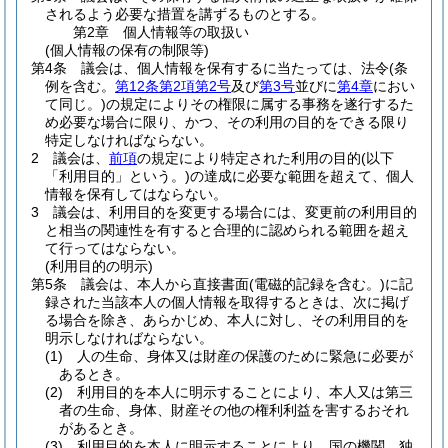
されるよう必要な措置を講ずるものとする。
第2章
個人情報等の取扱い
(個人情報の保有の制限等)
第4条
議会は、個人情報を保有するに当たっては、法令
(条
例を含む。
第12条第2項第2号
及び
第3号
並びに
第4章
におい
て同じ。)
の規定によりその権限に属する事務を遂行するた
め必要な場合に限り、かつ、その利用の目的をできる限り
特定しなければならない。
2
議会は、
前項
の規定により特定された利用の目的
(以下
「利用目的」という。)
の達成に必要な範囲を超えて、個人
情報を保有してはならない。
3
議会は、利用目的を変更する場合には、変更前の利用目的
と相当の関連性を有すると合理的に認められる範囲を超え
て行ってはならない。
(利用目的の明示)
第5条
議会は、本人から直接書面
(電磁的記録を含む。)
に記
録された当該本人の個人情報を取得するときは、次に掲げ
る場合を除き、あらかじめ、本人に対し、その利用目的を
明示しなければならない。
(1)
人の生命、身体又は財産の保護のために緊急に必要が
あるとき。
(2)
利用目的を本人に明示することにより、本人又は第三
者の生命、身体、財産その他の権利利益を害するおそれ
があるとき。
(3)
利用目的を本人に明示することにより、国の機関、独