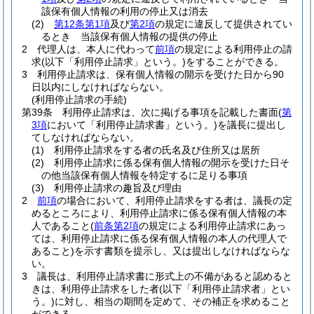
該保有個人情報の利用の停止又は消去
(2)
第12条第1項
及び
第2項
の規定に違反して提供されてい
るとき 当該保有個人情報の提供の停止
2
代理人は、本人に代わって
前項
の規定による利用停止の請
求
(以下「利用停止請求」という。)
をすることができる。
3
利用停止請求は、保有個人情報の開示を受けた日から90
日以内にしなければならない。
(利用停止請求の手続)
第39条
利用停止請求は、次に掲げる事項を記載した書面
(
第
3項
において「利用停止請求書」という。)
を議長に提出し
てしなければならない。
(1)
利用停止請求をする者の氏名及び住所又は居所
(2)
利用停止請求に係る保有個人情報の開示を受けた日そ
の他当該保有個人情報を特定するに足りる事項
(3)
利用停止請求の趣旨及び理由
2
前項
の場合において、利用停止請求をする者は、議長の定
めるところにより、利用停止請求に係る保有個人情報の本
人であること
(
前条第2項
の規定による利用停止請求にあっ
ては、利用停止請求に係る保有個人情報の本人の代理人で
あること)
を示す書類を提示し、又は提出しなければならな
い。
3
議長は、利用停止請求書に形式上の不備があると認めると
きは、利用停止請求をした者
(以下「利用停止請求者」とい
う。)
に対し、相当の期間を定めて、その補正を求めること