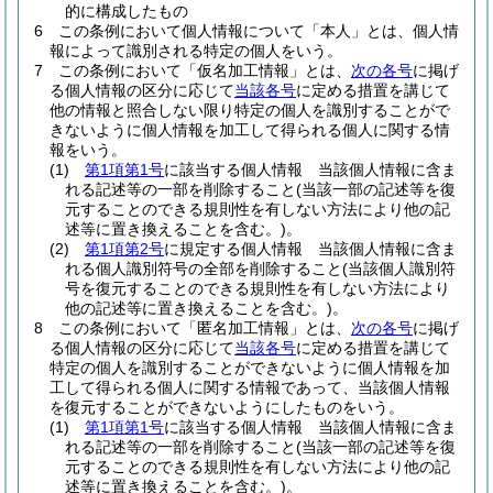
的に構成したもの
6
この条例において個人情報について「本人」とは、個人情
報によって識別される特定の個人をいう。
7
この条例において「仮名加工情報」とは、
次の各号
に掲げ
る個人情報の区分に応じて
当該各号
に定める措置を講じて
他の情報と照合しない限り特定の個人を識別することがで
きないように個人情報を加工して得られる個人に関する情
報をいう。
(1)
第1項第1号
に該当する個人情報 当該個人情報に含ま
れる記述等の一部を削除すること
(当該一部の記述等を復
元することのできる規則性を有しない方法により他の記
述等に置き換えることを含む。)
。
(2)
第1項第2号
に規定する個人情報 当該個人情報に含ま
れる個人識別符号の全部を削除すること
(当該個人識別符
号を復元することのできる規則性を有しない方法により
他の記述等に置き換えることを含む。)
。
8
この条例において「匿名加工情報」とは、
次の各号
に掲げ
る個人情報の区分に応じて
当該各号
に定める措置を講じて
特定の個人を識別することができないように個人情報を加
工して得られる個人に関する情報であって、当該個人情報
を復元することができないようにしたものをいう。
(1)
第1項第1号
に該当する個人情報 当該個人情報に含ま
れる記述等の一部を削除すること
(当該一部の記述等を復
元することのできる規則性を有しない方法により他の記
述等に置き換えることを含む。)
。