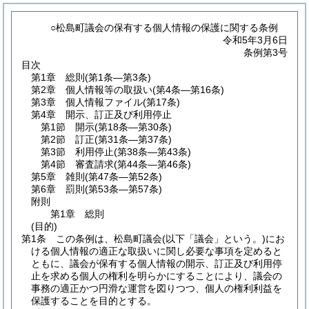
○松島町議会の保有する個人情報の保護に関する条例
令和5年3月6日
条例第3号
目次
第1章
総則
(第1条―第3条)
第2章
個人情報等の取扱い
(第4条―第16条)
第3章
個人情報ファイル
(第17条)
第4章
開示、訂正及び利用停止
第1節
開示
(第18条―第30条)
第2節
訂正
(第31条―第37条)
第3節
利用停止
(第38条―第43条)
第4節
審査請求
(第44条―第46条)
第5章
雑則
(第47条―第52条)
第6章
罰則
(第53条―第57条)
附則
第1章
総則
(目的)
第1条
この条例は、松島町議会
(以下「議会」という。)
にお
ける個人情報の適正な取扱いに関し必要な事項を定めると
ともに、議会が保有する個人情報の開示、訂正及び利用停
止を求める個人の権利を明らかにすることにより、議会の
事務の適正かつ円滑な運営を図りつつ、個人の権利利益を
保護することを目的とする。