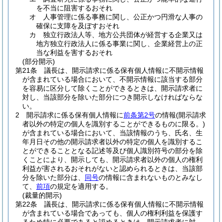
を不当に阻害するおそれ
オ
人事管理に係る事務に関し、公正かつ円滑な人事の
確保に支障を及ぼすおそれ
カ
独立行政法人等、地方公共団体が経営する企業又は
地方独立行政法人に係る事業に関し、企業経営上の正
当な利益を害するおそれ
(部分開示)
第21条
議長は、開示請求に係る保有個人情報に不開示情報
が含まれている場合において、不開示情報に該当する部分
を容易に区分して除くことができるときは、開示請求者に
対し、当該部分を除いた部分につき開示しなければならな
い。
2
開示請求に係る保有個人情報に
前条第2号
の情報
(開示請求
者以外の特定の個人を識別することができるものに限る。)
が含まれている場合において、当該情報のうち、氏名、生
年月日その他の開示請求者以外の特定の個人を識別するこ
とができることとなる記述等及び個人識別符号の部分を除
くことにより、開示しても、開示請求者以外の個人の権利
利益が害されるおそれがないと認められるときは、当該部
分を除いた部分は、
同号
の情報に含まれないものとみなし
て、
前項
の規定を適用する。
(裁量的開示)
第22条
議長は、開示請求に係る保有個人情報に不開示情報
が含まれている場合であっても、個人の権利利益を保護す