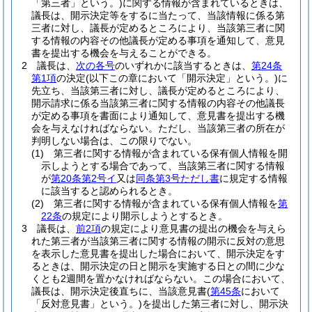
「第三者」という。)
に関する情報が含まれているときは、
議長は、開示決定等をするに当たって、当該情報に係る第
三者に対し、議長が定めるところにより、当該第三者に関
する情報の内容その他議長が定める事項を通知して、意見
書を提出する機会を与えることができる。
2
議長は、
次の各号
のいずれかに該当するときは、
第24条
第1項
の決定
(以下この章において「開示決定」という。)
に
先立ち、当該第三者に対し、議長が定めるところにより、
開示請求に係る当該第三者に関する情報の内容その他議長
が定める事項を書面により通知して、意見書を提出する機
会を与えなければならない。
ただし、当該第三者の所在が
判明しない場合は、この限りでない。
(1)
第三者に関する情報が含まれている保有個人情報を開
示しようとする場合であって、当該第三者に関する情報
が
第20条第2号イ
又は
同条第3号ただし書
に規定する情報
に該当すると認められるとき。
(2)
第三者に関する情報が含まれている保有個人情報を
第
22条
の規定により開示しようとするとき。
3
議長は、
前2項
の規定により意見書の提出の機会を与えら
れた第三者が当該第三者に関する情報の開示に反対の意思
を表示した意見書を提出した場合において、開示決定をす
るときは、開示決定の日と開示を実施する日との間に少な
くとも2週間を置かなければならない。
この場合において、
議長は、開示決定後直ちに、当該意見書
(
第45条
において
「反対意見書」という。)
を提出した第三者に対し、開示決