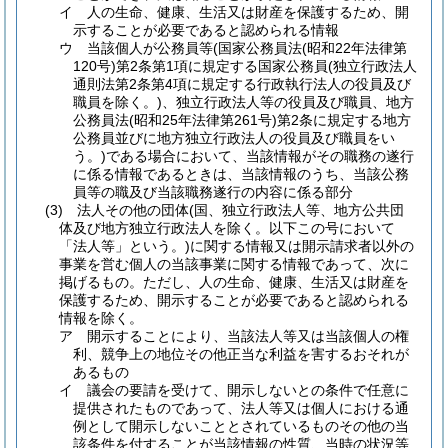
イ
人の生命、健康、生活又は財産を保護するため、開
示することが必要であると認められる情報
ウ
当該個人が公務員等
(国家公務員法
(昭和22年法律第
120号)
第2条第1項に規定する国家公務員
(独立行政法人
通則法第2条第4項に規定する行政執行法人の役員及び
職員を除く。)
、独立行政法人等の役員及び職員、地方
公務員法
(昭和25年法律第261号)
第2条に規定する地方
公務員並びに地方独立行政法人の役員及び職員をい
う。)
である場合において、当該情報がその職務の遂行
に係る情報であるときは、当該情報のうち、当該公務
員等の職及び当該職務遂行の内容に係る部分
(3)
法人その他の団体
(国、独立行政法人等、地方公共団
体及び地方独立行政法人を除く。以下この号において
「法人等」という。)
に関する情報又は開示請求者以外の
事業を営む個人の当該事業に関する情報であって、次に
掲げるもの。
ただし、人の生命、健康、生活又は財産を
保護するため、開示することが必要であると認められる
情報を除く。
ア
開示することにより、当該法人等又は当該個人の権
利、競争上の地位その他正当な利益を害するおそれが
あるもの
イ
議会の要請を受けて、開示しないとの条件で任意に
提供されたものであって、法人等又は個人における通
例として開示しないこととされているものその他の当
該条件を付することが当該情報の性質、当時の状況等