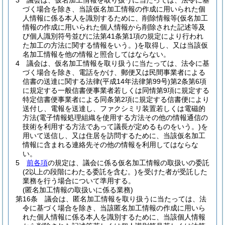
3
議会は、仮名加工情報を取り扱うに当たっては、法令に基
づく場合を除き、当該仮名加工情報の作成に用いられた個
人情報に係る本人を識別するために、削除情報等
(仮名加工
情報の作成に用いられた個人情報から削除された記述等及
び個人識別符号並びに法第41条第1項の規定により行われ
た加工の方法に関する情報をいう。)
を取得し、又は当該仮
名加工情報を他の情報と照合してはならない。
4
議会は、仮名加工情報を取り扱うに当たっては、法令に基
づく場合を除き、電話をかけ、郵便又は民間事業者による
信書の送達に関する法律
(平成14年法律第99号)
第2条第6項
に規定する一般信書便事業者若しくは同情第9項に規定する
特定信書便事業者による同条第2項に規定する信書便により
送付し、電報を送達し、ファクシミリ装置若しくは電磁的
方法
(電子情報処理組織を使用する方法その他の情報通信の
技術を利用する方法であって議長が定めるものをいう。)
を
用いて送信し、又は住居を訪問するために、当該仮名加工
情報に含まれる連絡先その他の情報を利用してはならな
い。
5
前各項
の規定は、議会に係る仮名加工情報の取扱いの委託
(2以上の段階にわたる委託を含む。)
を受けた者が受託した
業務を行う場合について準用する。
(匿名加工情報の取扱いに係る業務)
第16条
議会は、匿名加工情報を取り扱うに当たっては、法
令に基づく場合を除き、当該匿名加工情報の作成に用いら
れた個人情報に係る本人を識別するために、当該個人情報