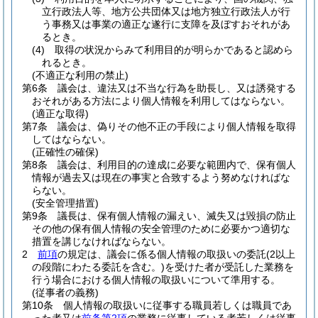
立行政法人等、地方公共団体又は地方独立行政法人が行
う事務又は事業の適正な遂行に支障を及ぼすおそれがあ
るとき。
(4)
取得の状況からみて利用目的が明らかであると認めら
れるとき。
(不適正な利用の禁止)
第6条
議会は、違法又は不当な行為を助長し、又は誘発する
おそれがある方法により個人情報を利用してはならない。
(適正な取得)
第7条
議会は、偽りその他不正の手段により個人情報を取得
してはならない。
(正確性の確保)
第8条
議会は、利用目的の達成に必要な範囲内で、保有個人
情報が過去又は現在の事実と合致するよう努めなければな
らない。
(安全管理措置)
第9条
議長は、保有個人情報の漏えい、滅失又は毀損の防止
その他の保有個人情報の安全管理のために必要かつ適切な
措置を講じなければならない。
2
前項
の規定は、議会に係る個人情報の取扱いの委託
(2以上
の段階にわたる委託を含む。)
を受けた者が受託した業務を
行う場合における個人情報の取扱いについて準用する。
(従事者の義務)
第10条
個人情報の取扱いに従事する職員若しくは職員であ