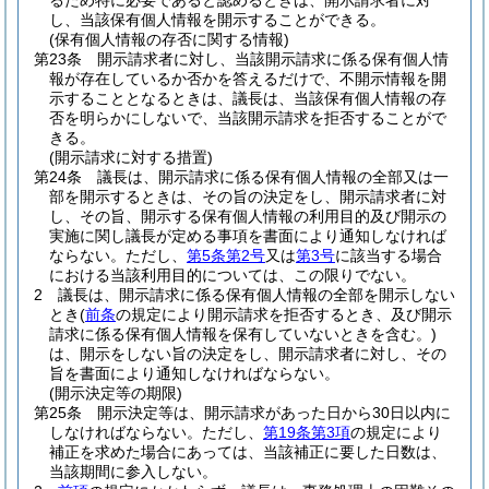
るため特に必要であると認めるときは、開示請求者に対
し、当該保有個人情報を開示することができる。
(保有個人情報の存否に関する情報)
第23条
開示請求者に対し、当該開示請求に係る保有個人情
報が存在しているか否かを答えるだけで、不開示情報を開
示することとなるときは、議長は、当該保有個人情報の存
否を明らかにしないで、当該開示請求を拒否することがで
きる。
(開示請求に対する措置)
第24条
議長は、開示請求に係る保有個人情報の全部又は一
部を開示するときは、その旨の決定をし、開示請求者に対
し、その旨、開示する保有個人情報の利用目的及び開示の
実施に関し議長が定める事項を書面により通知しなければ
ならない。
ただし、
第5条第2号
又は
第3号
に該当する場合
における当該利用目的については、この限りでない。
2
議長は、開示請求に係る保有個人情報の全部を開示しない
とき
(
前条
の規定により開示請求を拒否するとき、及び開示
請求に係る保有個人情報を保有していないときを含む。)
は、開示をしない旨の決定をし、開示請求者に対し、その
旨を書面により通知しなければならない。
(開示決定等の期限)
第25条
開示決定等は、開示請求があった日から30日以内に
しなければならない。
ただし、
第19条第3項
の規定により
補正を求めた場合にあっては、当該補正に要した日数は、
当該期間に参入しない。