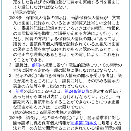
定をした旨及びその理由並びに開示を実施する日を書面に
より通知しなければならない。
(開示の実施)
第28条
保有個人情報の開示は、当該保有個人情報が、文書
又は図画に記録されているときは閲覧又は写しの交付によ
り、電磁的記録に記録されているときはその種別、情報化
の進展状況等を勘案して議長が定める方法により行う。
た
だし、閲覧の方法による保有個人情報の開示にあっては、
議長は、当該保有個人情報が記録されている文書又は図画
の保存に支障を生ずるおそれがあると認められるとき、そ
の他正当な理由があるときは、その写しにより、これを行
うことができる。
2
議長は、
前項
の規定に基づく電磁的記録についての開示の
方法に関する定めを一般の閲覧に供しなければならない。
3
開示の決定に基づき保有個人情報の開示を受ける者は、議
長が定めるところにより、議長に対し、その求める開示の
実施の方法等を申し出なければならない。
4
前項
の規定による申出は、
第24条第1項
に規定する通知が
あった日から30日以内にしなければならない。
ただし、当
該期間内に当該申出をすることができないことにつき正当
な理由があるときは、この限りでない。
(他の法令による開示の実施との調整)
第29条
議長は、他の法令の規定により、開示請求者に対し
開示請求に係る保有個人情報が
前条第1項本文
に規定する方
法と同一の方法で開示することとされている場合
(開示の期