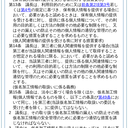
第13条
議長は、利用目的のために又は
前条第2項第3号
若し
くは
第4号
の規定に基づき、保有個人情報を提供する場合に
おいて、必要があると認めるときは、保有個人情報の提供
を受ける者に対し、提供に係る個人情報について、その利
用の目的若しくは方法の制限その他必要な制限を付し、又
はその漏えいの防止その他の個人情報の適切な管理のため
に必要な措置を講ずることを求めるものとする。
(個人関連情報の提供を受ける喪に対する措置要求)
第14条
議長は、第三者に個人関連情報を提供する場合
(当該
第三者が当該個人関連情報を個人情報として取得すること
が想定される場合に限る。)
において、必要があると認める
ときは、当該第三者に対し、提供に係る個人関連情報につ
いて、その利用の目的若しくは方法の制限その他必要な制
限を付し、又はその漏えいの防止その他の個人関連情報の
適切な管理のために必要な措置を講ずることを求めるもの
とする。
(仮名加工情報の取扱いに係る義務)
第15条
議会は、法令に基づく場合を除くほか、仮名加工情
報
(個人情報であるものを除く。以下この条及び
第49条
にお
いて同じ。)
を第三者
(当該仮名加工情報の取扱いの委託を
受けた者を除く。)
に提供してはならない。
2
議長は、その取り扱う仮名加工情報の漏えいの防止その他
仮名加工情報の安全管理のために必要かつ適切な措置を講
じなければならない。