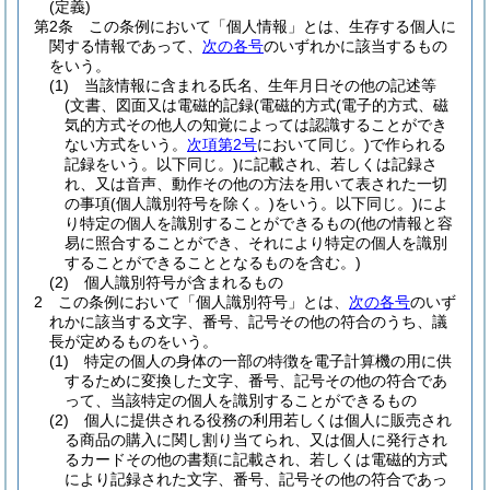
(定義)
第2条
この条例において「個人情報」とは、生存する個人に
関する情報であって、
次の各号
のいずれかに該当するもの
をいう。
(1)
当該情報に含まれる氏名、生年月日その他の記述等
(文書、図面又は電磁的記録
(電磁的方式
(電子的方式、磁
気的方式その他人の知覚によっては認識することができ
ない方式をいう。
次項第2号
において同じ。)
で作られる
記録をいう。以下同じ。)
に記載され、若しくは記録さ
れ、又は音声、動作その他の方法を用いて表された一切
の事項
(個人識別符号を除く。)
をいう。以下同じ。)
によ
り特定の個人を識別することができるもの
(他の情報と容
易に照合することができ、それにより特定の個人を識別
することができることとなるものを含む。)
(2)
個人識別符号が含まれるもの
2
この条例において「個人識別符号」とは、
次の各号
のいず
れかに該当する文字、番号、記号その他の符合のうち、議
長が定めるものをいう。
(1)
特定の個人の身体の一部の特徴を電子計算機の用に供
するために変換した文字、番号、記号その他の符合であ
って、当該特定の個人を識別することができるもの
(2)
個人に提供される役務の利用若しくは個人に販売され
る商品の購入に関し割り当てられ、又は個人に発行され
るカードその他の書類に記載され、若しくは電磁的方式
により記録された文字、番号、記号その他の符合であっ