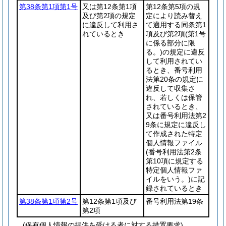
第38条第1項第1号
又は第12条第1項
第12条第5項の規
及び第2項の規定
定により読み替え
に違反して利用さ
て適用する同条第1
れているとき
項及び第2項
(第1号
に係る部分に限
る。)
の規定に違反
して利用されてい
るとき、番号利用
法第20条の規定に
違反して収集さ
れ、若しくは保管
されているとき、
又は番号利用法第2
9条に規定に違反し
て作成された特定
個人情報ファイル
(番号利用法第2条
第10項に規定する
特定個人情報ファ
イルをいう。)
に記
録されているとき
第38条第1項第2号
第12条第1項及び
番号利用法第19条
第2項
(保有個人情報の提供を受ける者に対する措置要求)