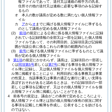
報ファイルであって、送付又は連絡の相手方の氏名、
住所その他の送付又は連絡に必要な事項のみを記録す
るもの
オ
本人の数が議長が定める数に満たない個人情報ファ
イル
カ
ア
から
オ
までに掲げる個人情報ファイルに準ずるも
のとして議長が定める個人情報ファイル
(2)
前項
の規定による公表に係る個人情報ファイルに記録
されている記録情報の全部又は一部を記録した個人情報
ファイルであって、その利用目的、記録項目及び記録範
囲が当該公表に係るこれらの事項の範囲内のもの
(3)
前号
に掲げる個人情報ファイルに準ずるものとして議
長が定める個人情報ファイル
3
第1項
の規定にかかわらず、議長は、記録項目の一部若し
くは
同項第5号
若しくは
第7号
に掲げる事項を個人情報ファ
イル簿に記録し、又は個人情報ファイルを個人情報ファイ
ル簿に掲載することにより、利用目的に係る事務又は事業
の性質上、当該事務又は事業の適正な遂行に著しい支障を
及ぼすおそれがあると認めるときは、その記録項目の一部
若しくは事項を記載せず、又はその個人情報ファイルを個
人情報ファイル簿に掲載しないことができる。
4
前各号の規定は、議会がこの条例で定めるところにより、
個人情報ファイル簿とは別の個人情報の保有の状況に関す
る事項を記載した帳簿を作成し、公表することを妨げるも
のではない。