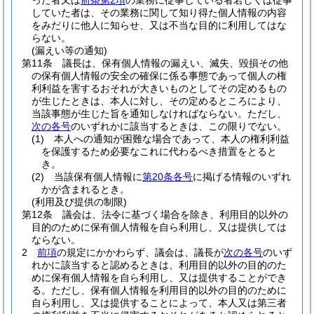
った者又は
前条第2項
の業務に従事している者若しくは従事
していた者は、その業務に関して知り得た個人情報の内容
をみだりに他人に知らせ、又は不当な目的に利用してはな
らない。
(漏えい等の通知)
第11条
議長は、保有個人情報の漏えい、滅失、毀損その他
の保有個人情報の安全の確保に係る事態であって個人の権
利利益を害するおそれが大きいものとしてその定めるもの
が生じたときは、本人に対し、その定めるところにより、
当該事態が生じた旨を通知しなければならない。
ただし、
次の各号
のいずれかに該当するときは、この限りでない。
(1)
本人への通知が困難な場合であって、本人の権利利益
を保護するため必要なこれに代わるべき措置をとると
き。
(2)
当該保有個人情報に
第20条各号
に掲げる情報のいずれ
かが含まれるとき。
(利用及び提供の制限)
第12条
議会は、法令に基づく場合を除き、利用目的以外の
目的のために保有個人情報を自ら利用し、又は提供しては
ならない。
2
前項
の規定にかかわらず、議会は、議長が
次の各号
のいず
れかに該当すると認めるときは、利用目的以外の目的のた
めに保有個人情報を自ら利用し、又は提供することができ
る。
ただし、保有個人情報を利用目的以外の目的のために
自ら利用し、又は提供することによって、本人又は第三者