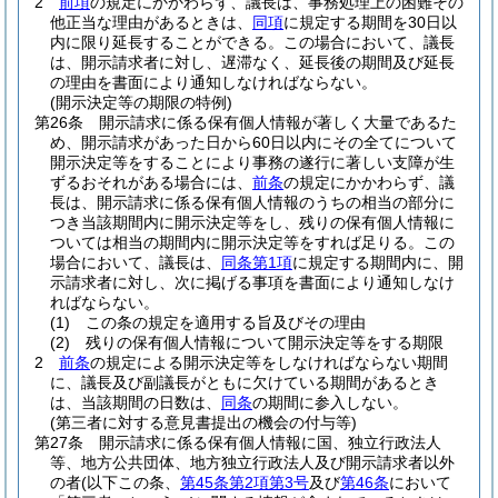
2
前項
の規定にかかわらず、議長は、事務処理上の困難その
他正当な理由があるときは、
同項
に規定する期間を30日以
内に限り延長することができる。
この場合において、議長
は、開示請求者に対し、遅滞なく、延長後の期間及び延長
の理由を書面により通知しなければならない。
(開示決定等の期限の特例)
第26条
開示請求に係る保有個人情報が著しく大量であるた
め、開示請求があった日から60日以内にその全てについて
開示決定等をすることにより事務の遂行に著しい支障が生
ずるおそれがある場合には、
前条
の規定にかかわらず、議
長は、開示請求に係る保有個人情報のうちの相当の部分に
つき当該期間内に開示決定等をし、残りの保有個人情報に
ついては相当の期間内に開示決定等をすれば足りる。
この
場合において、議長は、
同条第1項
に規定する期間内に、開
示請求者に対し、次に掲げる事項を書面により通知しなけ
ればならない。
(1)
この条の規定を適用する旨及びその理由
(2)
残りの保有個人情報について開示決定等をする期限
2
前条
の規定による開示決定等をしなければならない期間
に、議長及び副議長がともに欠けている期間があるとき
は、当該期間の日数は、
同条
の期間に参入しない。
(第三者に対する意見書提出の機会の付与等)
第27条
開示請求に係る保有個人情報に国、独立行政法人
等、地方公共団体、地方独立行政法人及び開示請求者以外
の者
(以下この条、
第45条第2項第3号
及び
第46条
において