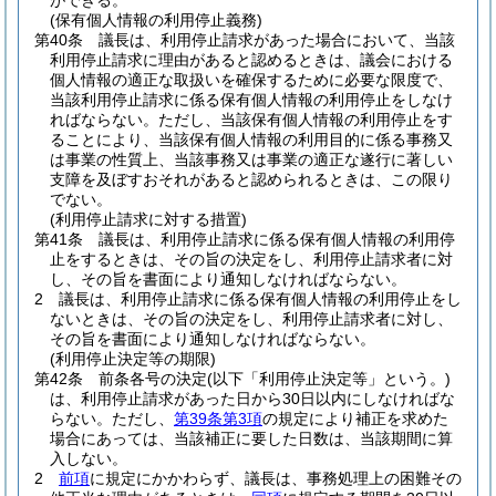
ができる。
(保有個人情報の利用停止義務)
第40条
議長は、利用停止請求があった場合において、当該
利用停止請求に理由があると認めるときは、議会における
個人情報の適正な取扱いを確保するために必要な限度で、
当該利用停止請求に係る保有個人情報の利用停止をしなけ
ればならない。
ただし、当該保有個人情報の利用停止をす
ることにより、当該保有個人情報の利用目的に係る事務又
は事業の性質上、当該事務又は事業の適正な遂行に著しい
支障を及ぼすおそれがあると認められるときは、この限り
でない。
(利用停止請求に対する措置)
第41条
議長は、利用停止請求に係る保有個人情報の利用停
止をするときは、その旨の決定をし、利用停止請求者に対
し、その旨を書面により通知しなければならない。
2
議長は、利用停止請求に係る保有個人情報の利用停止をし
ないときは、その旨の決定をし、利用停止請求者に対し、
その旨を書面により通知しなければならない。
(利用停止決定等の期限)
第42条
前条各号の決定
(以下「利用停止決定等」という。)
は、利用停止請求があった日から30日以内にしなければな
らない。
ただし、
第39条第3項
の規定により補正を求めた
場合にあっては、当該補正に要した日数は、当該期間に算
入しない。
2
前項
に規定にかかわらず、議長は、事務処理上の困難その