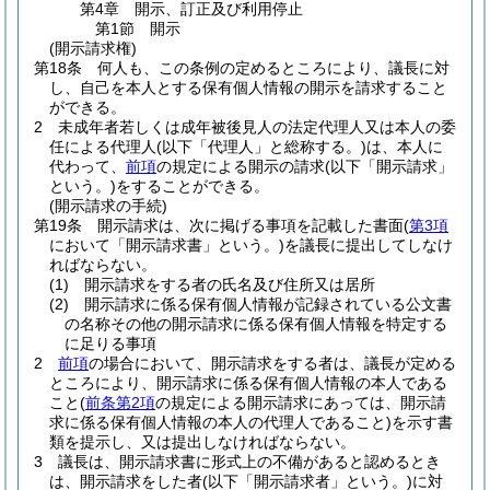
第4章
開示、訂正及び利用停止
第1節
開示
(開示請求権)
第18条
何人も、この条例の定めるところにより、議長に対
し、自己を本人とする保有個人情報の開示を請求すること
ができる。
2
未成年者若しくは成年被後見人の法定代理人又は本人の委
任による代理人
(以下「代理人」と総称する。)
は、本人に
代わって、
前項
の規定による開示の請求
(以下「開示請求」
という。)
をすることができる。
(開示請求の手続)
第19条
開示請求は、次に掲げる事項を記載した書面
(
第3項
において「開示請求書」という。)
を議長に提出してしなけ
ればならない。
(1)
開示請求をする者の氏名及び住所又は居所
(2)
開示請求に係る保有個人情報が記録されている公文書
の名称その他の開示請求に係る保有個人情報を特定する
に足りる事項
2
前項
の場合において、開示請求をする者は、議長が定める
ところにより、開示請求に係る保有個人情報の本人である
こと
(
前条第2項
の規定による開示請求にあっては、開示請
求に係る保有個人情報の本人の代理人であること)
を示す書
類を提示し、又は提出しなければならない。
3
議長は、開示請求書に形式上の不備があると認めるとき
は、開示請求をした者
(以下「開示請求者」という。)
に対