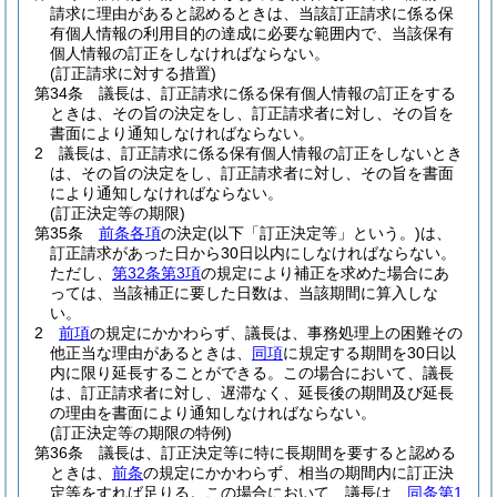
請求に理由があると認めるときは、当該訂正請求に係る保
有個人情報の利用目的の達成に必要な範囲内で、当該保有
個人情報の訂正をしなければならない。
(訂正請求に対する措置)
第34条
議長は、訂正請求に係る保有個人情報の訂正をする
ときは、その旨の決定をし、訂正請求者に対し、その旨を
書面により通知しなければならない。
2
議長は、訂正請求に係る保有個人情報の訂正をしないとき
は、その旨の決定をし、訂正請求者に対し、その旨を書面
により通知しなければならない。
(訂正決定等の期限)
第35条
前条各項
の決定
(以下「訂正決定等」という。)
は、
訂正請求があった日から30日以内にしなければならない。
ただし、
第32条第3項
の規定により補正を求めた場合にあ
っては、当該補正に要した日数は、当該期間に算入しな
い。
2
前項
の規定にかかわらず、議長は、事務処理上の困難その
他正当な理由があるときは、
同項
に規定する期間を30日以
内に限り延長することができる。
この場合において、議長
は、訂正請求者に対し、遅滞なく、延長後の期間及び延長
の理由を書面により通知しなければならない。
(訂正決定等の期限の特例)
第36条
議長は、訂正決定等に特に長期間を要すると認める
ときは、
前条
の規定にかかわらず、相当の期間内に訂正決
定等をすれば足りる。
この場合において、議長は、
同条第1