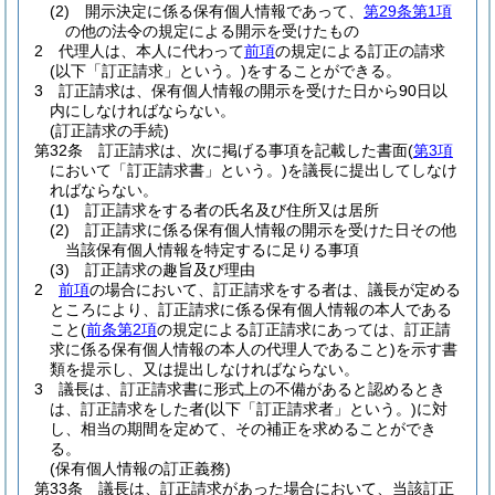
(2)
開示決定に係る保有個人情報であって、
第29条第1項
の他の法令の規定による開示を受けたもの
2
代理人は、本人に代わって
前項
の規定による訂正の請求
(以下「訂正請求」という。)
をすることができる。
3
訂正請求は、保有個人情報の開示を受けた日から90日以
内にしなければならない。
(訂正請求の手続)
第32条
訂正請求は、次に掲げる事項を記載した書面
(
第3項
において「訂正請求書」という。)
を議長に提出してしなけ
ればならない。
(1)
訂正請求をする者の氏名及び住所又は居所
(2)
訂正請求に係る保有個人情報の開示を受けた日その他
当該保有個人情報を特定するに足りる事項
(3)
訂正請求の趣旨及び理由
2
前項
の場合において、訂正請求をする者は、議長が定める
ところにより、訂正請求に係る保有個人情報の本人である
こと
(
前条第2項
の規定による訂正請求にあっては、訂正請
求に係る保有個人情報の本人の代理人であること)
を示す書
類を提示し、又は提出しなければならない。
3
議長は、訂正請求書に形式上の不備があると認めるとき
は、訂正請求をした者
(以下「訂正請求者」という。)
に対
し、相当の期間を定めて、その補正を求めることができ
る。
(保有個人情報の訂正義務)
第33条
議長は、訂正請求があった場合において、当該訂正