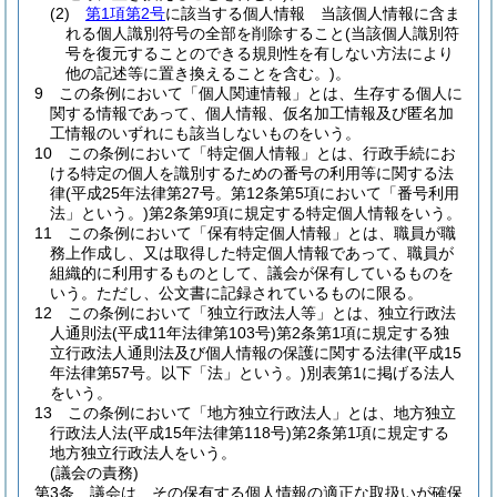
(2)
第1項第2号
に該当する個人情報 当該個人情報に含ま
れる個人識別符号の全部を削除すること
(当該個人識別符
号を復元することのできる規則性を有しない方法により
他の記述等に置き換えることを含む。)
。
9
この条例において「個人関連情報」とは、生存する個人に
関する情報であって、個人情報、仮名加工情報及び匿名加
工情報のいずれにも該当しないものをいう。
10
この条例において「特定個人情報」とは、行政手続にお
ける特定の個人を識別するための番号の利用等に関する法
律
(平成25年法律第27号。第12条第5項において「番号利用
法」という。)
第2条第9項に規定する特定個人情報をいう。
11
この条例において「保有特定個人情報」とは、職員が職
務上作成し、又は取得した特定個人情報であって、職員が
組織的に利用するものとして、議会が保有しているものを
いう。
ただし、公文書に記録されているものに限る。
12
この条例において「独立行政法人等」とは、独立行政法
人通則法
(平成11年法律第103号)
第2条第1項に規定する独
立行政法人通則法及び個人情報の保護に関する法律
(平成15
年法律第57号。以下「法」という。)
別表第1に掲げる法人
をいう。
13
この条例において「地方独立行政法人」とは、地方独立
行政法人法
(平成15年法律第118号)
第2条第1項に規定する
地方独立行政法人をいう。
(議会の責務)
第3条
議会は、その保有する個人情報の適正な取扱いが確保