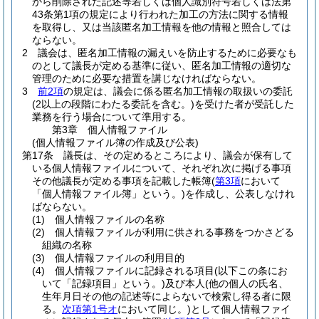
から削除された記述等若しくは個人識別符号若しくは法第
43条第1項の規定により行われた加工の方法に関する情報
を取得し、又は当該匿名加工情報を他の情報と照合しては
ならない。
2
議会は、匿名加工情報の漏えいを防止するために必要なも
のとして議長が定める基準に従い、匿名加工情報の適切な
管理のために必要な措置を講じなければならない。
3
前2項
の規定は、議会に係る匿名加工情報の取扱いの委託
(2以上の段階にわたる委託を含む。)
を受けた者が受託した
業務を行う場合について準用する。
第3章
個人情報ファイル
(個人情報ファイル簿の作成及び公表)
第17条
議長は、その定めるところにより、議会が保有して
いる個人情報ファイルについて、それぞれ次に掲げる事項
その他議長が定める事項を記載した帳簿
(
第3項
において
「個人情報ファイル簿」という。)
を作成し、公表しなけれ
ばならない。
(1)
個人情報ファイルの名称
(2)
個人情報ファイルが利用に供される事務をつかさどる
組織の名称
(3)
個人情報ファイルの利用目的
(4)
個人情報ファイルに記録される項目
(以下この条にお
いて「記録項目」という。)
及び本人
(他の個人の氏名、
生年月日その他の記述等によらないで検索し得る者に限
る。
次項第1号オ
において同じ。)
として個人情報ファイ