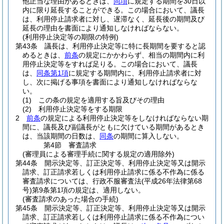
他正当な理由があるときは、
同項
に規定する期間を30日以
内に限り延長することができる。
この場合において、議長
は、利用停止請求者に対し、遅滞なく、延長後の期間及び
延長の理由を書面により通知しなければならない。
(利用停止決定等の期限の特例)
第43条
議長は、利用停止決定等に特に長期間を要すると認
めるときは、
前条
の規定にかかわらず、相当の期間内に利
用停止決定等をすれば足りる。
この場合において、議長
は、
同条第1項
に規定する期間内に、利用停止請求者に対
し、次に掲げる事項を書面により通知しなければならな
い。
(1)
この条の規定を適用する旨及びその理由
(2)
利用停止決定等をする期限
2
前条
の規定による利用停止決定等をしなければならない期
間に、議長及び副議長がともに欠けている期間があるとき
は、当該期間の日数は、
同条
の期間に算入しない。
第4節
審査請求
(審理員による審理手続に関する規定の適用除外)
第44条
開示決定等、訂正決定等、利用停止決定等又は開示
請求、訂正請求若しくは利用停止請求に係る不作為に係る
審査請求については、行政不服審査法
(平成26年法律第68
号)
第9条第1項の規定は、適用しない。
(審査請求のあった場合の手続)
第45条
開示決定等、訂正決定等、利用停止決定等又は開示
請求、訂正請求若しくは利用停止請求に係る不作為につい