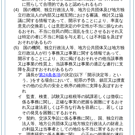
に照らして合理的であると認められるもの
(4)
国の機関、独立行政法人等、地方公共団体及び地方独
立行政法人の内部又は相互間における審議、検討又は協
議に関する情報であって、開示することにより、率直な
意見の交換若しくは意思決定の中立性が不当に損なわれ
るおそれ、不当に住民の間に混乱を生じさせるおそれ又
は特定の者に不当に利益を与え若しくは不利益を及ぼす
おそれがあるもの
(5)
国の機関、独立行政法人等、地方公共団体又は地方独
立行政法人が行う事務又は事業に関する情報であって、
開示することにより、次に掲げるおそれその他当該事務
又は事業の性質上、当該事務又は事業の適正な遂行に支
障を及ぼすおそれがあるもの
ア
議長が
第24条各項
の決定
(以下「開示決定等」とい
う。)
をする場合において、犯罪の予防、鎮圧又は捜査
その他の公共の安全と秩序の維持に支障を及ぼすおそ
れ
イ
監査、検査、試験又は租税等の賦課若しくは徴収に
係る事務に関し、正確な事実の把握を困難にするおそ
れ又は違法若しくは不当な行為を容易にし、若しくは
その発見を困難にするおそれ
ウ
契約、交渉又争訟に係る事務に関し、国、独立行政
法人等、地方公共団体又は地方独立行政法人の財産上
の利益又は当事者としての地位を不当に害するおそれ
エ
調査研究に係る事務に関し、公正かつ能率的な遂行