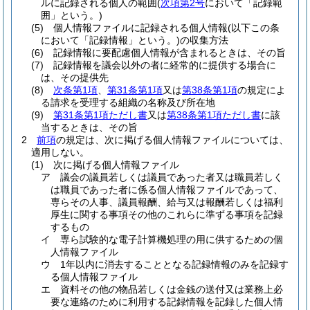
ルに記録される個人の範囲
(
次項第2号
において「記録範
囲」という。)
(5)
個人情報ファイルに記録される個人情報
(以下この条
において「記録情報」という。)
の収集方法
(6)
記録情報に要配慮個人情報が含まれるときは、その旨
(7)
記録情報を議会以外の者に経常的に提供する場合に
は、その提供先
(8)
次条第1項
、
第31条第1項
又は
第38条第1項
の規定によ
る請求を受理する組織の名称及び所在地
(9)
第31条第1項ただし書
又は
第38条第1項ただし書
に該
当するときは、その旨
2
前項
の規定は、次に掲げる個人情報ファイルについては、
適用しない。
(1)
次に掲げる個人情報ファイル
ア
議会の議員若しくは議員であった者又は職員若しく
は職員であった者に係る個人情報ファイルであって、
専らその人事、議員報酬、給与又は報酬若しくは福利
厚生に関する事項その他のこれらに準ずる事項を記録
するもの
イ
専ら試験的な電子計算機処理の用に供するための個
人情報ファイル
ウ
1年以内に消去することとなる記録情報のみを記録す
る個人情報ファイル
エ
資料その他の物品若しくは金銭の送付又は業務上必
要な連絡のために利用する記録情報を記録した個人情