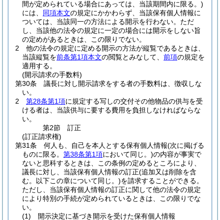
間が定められている場合にあっては、当該期間内に限る。)
には、
同項本文
の規定にかかわらず、当該保有個人情報に
ついては、当該同一の方法による開示を行わない。
ただ
し、当該他の法令の規定に一定の場合には開示をしない旨
の定めがあるときは、この限りでない。
2
他の法令の規定に定める開示の方法が縦覧であるときは、
当該縦覧を
前条第1項本文
の閲覧とみなして、
前項
の規定を
適用する。
(開示請求の手数料)
第30条
議長に対し開示請求をする者の手数料は、徴収しな
い。
2
第28条第1項
に規定する写しの交付その他物品の供与を受
ける者は、当該供与に要する費用を負担しなければならな
い。
第2節
訂正
(訂正請求権)
第31条
何人も、自己を本人とする保有個人情報
(次に掲げる
ものに限る。
第38条第1項
において同じ。)
の内容が事実で
ないと思科するときは、この条例の定めるところにより、
議長に対し、当該保有個人情報の訂正
(追加又は削除を含
む。以下この章について同じ。)
を請求することができる。
ただし、当該保有個人情報の訂正に関して他の法令の規定
により特別の手続が定められているときは、この限りでな
い。
(1)
開示決定に基づき開示を受けた保有個人情報