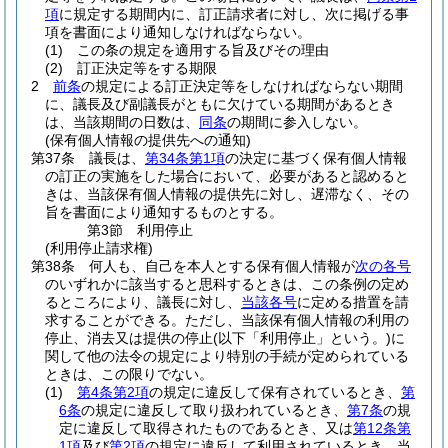
項
に規定する期間内に、訂正請求者に対し、次に掲げる事
項を書面により通知しなければならない。
(1)
この条の規定を適用する旨及びその理由
(2)
訂正決定等をする期限
2
前条
の規定による訂正決定等をしなければならない期間
に、議長及び副議長がともに欠けている期間があるとき
は、当該期間の日数は、
同条
の期間に参入しない。
(保有個人情報の提供先への通知)
第37条
議長は、
第34条第1項
の決定に基づく保有個人情報
の訂正の実施をした場合において、必要があると認めると
きは、当該保有個人情報の提供先に対し、遅滞なく、その
旨を書面により通知するものとする。
第3節
利用停止
(利用停止請求権)
第38条
何人も、自己を本人とする保有個人情報が
次の各号
のいずれかに該当すると思科するときは、この条例の定め
るところにより、議長に対し、
当該各号
に定める措置を請
求することができる。
ただし、当該保有個人情報の利用の
停止、消去又は提供の停止
(以下「利用停止」という。)
に
関して他の法令の規定により特別の手続が定められている
ときは、この限りでない。
(1)
第4条第2項
の規定に違反して保有されているとき、
第
6条
の規定に違反して取り扱われているとき、
第7条
の規
定に違反して取得されたものであるとき、又は
第12条第
1項
及び
第2項
の規定に違反して利用されているとき 当