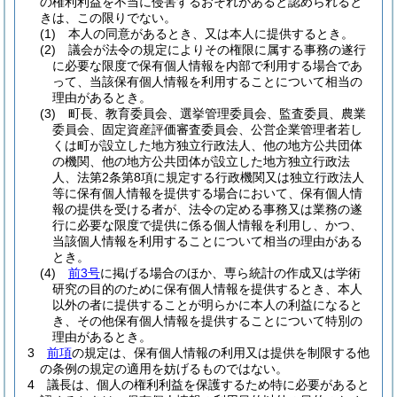
の権利利益を不当に侵害するおそれがあると認められると
きは、この限りでない。
(1)
本人の同意があるとき、又は本人に提供するとき。
(2)
議会が法令の規定によりその権限に属する事務の遂行
に必要な限度で保有個人情報を内部で利用する場合であ
って、当該保有個人情報を利用することについて相当の
理由があるとき。
(3)
町長、教育委員会、選挙管理委員会、監査委員、農業
委員会、固定資産評価審査委員会、公営企業管理者若し
くは町が設立した地方独立行政法人、他の地方公共団体
の機関、他の地方公共団体が設立した地方独立行政法
人、法第2条第8項に規定する行政機関又は独立行政法人
等に保有個人情報を提供する場合において、保有個人情
報の提供を受ける者が、法令の定める事務又は業務の遂
行に必要な限度で提供に係る個人情報を利用し、かつ、
当該個人情報を利用することについて相当の理由がある
とき。
(4)
前3号
に掲げる場合のほか、専ら統計の作成又は学術
研究の目的のために保有個人情報を提供するとき、本人
以外の者に提供することが明らかに本人の利益になると
き、その他保有個人情報を提供することについて特別の
理由があるとき。
3
前項
の規定は、保有個人情報の利用又は提供を制限する他
の条例の規定の適用を妨げるものではない。
4
議長は、個人の権利利益を保護するため特に必要があると