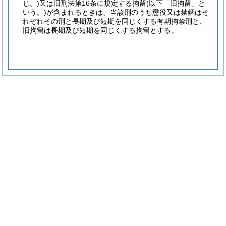
じ。)
又は旧刑法第16条に規定する拘留
(以下「旧拘留」と
いう。)
が含まれるときは、当該刑のうち懲役又は禁錮はそ
れぞれその刑と長期及び短期を同じくする有期拘禁刑と、
旧拘留は長期及び短期を同じくする拘留とする。