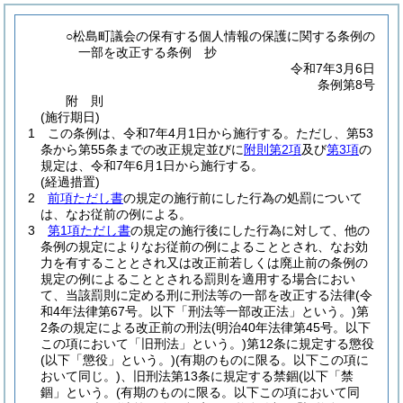
○松島町議会の保有する個人情報の保護に関する条例の
一部を改正する条例 抄
令和7年3月6日
条例第8号
附
則
(施行期日)
1
この条例は、令和7年4月1日から施行する。
ただし、第53
条から第55条までの改正規定並びに
附則第2項
及び
第3項
の
規定は、令和7年6月1日から施行する。
(経過措置)
2
前項ただし書
の規定の施行前にした行為の処罰について
は、なお従前の例による。
3
第1項ただし書
の規定の施行後にした行為に対して、他の
条例の規定によりなお従前の例によることとされ、なお効
力を有することとされ又は改正前若しくは廃止前の条例の
規定の例によることとされる罰則を適用する場合におい
て、当該罰則に定める刑に刑法等の一部を改正する法律
(令
和4年法律第67号。以下「刑法等一部改正法」という。)
第
2条の規定による改正前の刑法
(明治40年法律第45号。以下
この項において「旧刑法」という。)
第12条に規定する懲役
(以下「懲役」という。)
(有期のものに限る。以下この項に
おいて同じ。)
、旧刑法第13条に規定する禁錮(以下「禁
錮」という。
(有期のものに限る。以下この項において同