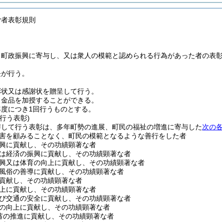
労者表彰規則
、町政振興に寄与し、又は衆人の模範と認められる行為があった者の表
長が行う。
彰状又は感謝状を贈呈して行う。
、金品を加授することができる。
度につき1回行うものとする。
行う表彰)
与して行う表彰は、多年町勢の進展、町民の福祉の増進に寄与した
次の
害を顧みることなく、町民の模範となるような善行をした者
興に貢献し、その功績顕著な者
は経済の振興に貢献し、その功績顕著な者
興又は体育の向上に貢献し、その功績顕著な者
風俗の善導に貢献し、その功績顕著な者
貢献し、その功績顕著な者
上に貢献し、その功績顕著な者
び交通の安全に貢献し、その功績顕著な者
の向上に貢献し、その功績顕著な者
蓄の推進に貢献し、その功績顕著な者