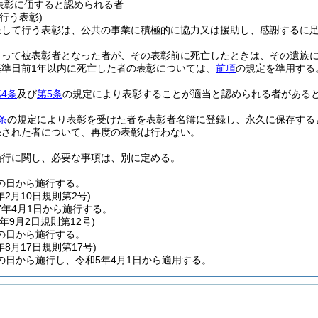
表彰に価すると認められる者
行う表彰)
呈して行う表彰は、公共の事業に積極的に協力又は援助し、感謝するに
よって被表彰者となった者が、その表彰前に死亡したときは、その遺族
基準日前1年以内に死亡した者の表彰については、
前項
の規定を準用する
4条
及び
第5条
の規定により表彰することが適当と認められる者がある
条
の規定により表彰を受けた者を表彰者名簿に登録し、永久に保存する
録された者について、再度の表彰は行わない。
施行に関し、必要な事項は、別に定める。
の日から施行する。
年2月10日
規則第2号)
7年4月1日から施行する。
年9月2日
規則第12号)
の日から施行する。
年8月17日
規則第17号)
の日から施行し、令和5年4月1日から適用する。