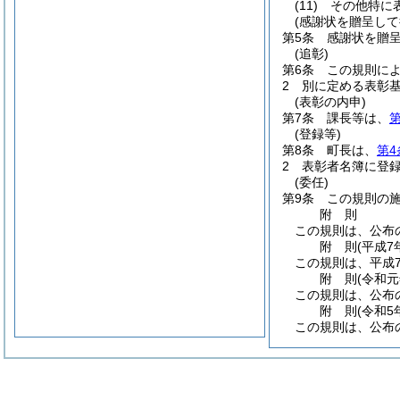
(11)
その他特に
(感謝状を贈呈して
第5条
感謝状を贈
(追彰)
第6条
この規則に
2
別に定める表彰
(表彰の内申)
第7条
課長等は、
第
(登録等)
第8条
町長は、
第4
2
表彰者名簿に登
(委任)
第9条
この規則の
附
則
この規則は、公布
附
則
(平成7
この規則は、平成
附
則
(令和元
この規則は、公布
附
則
(令和5
この規則は、公布