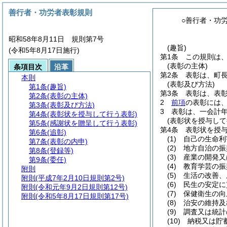
善行者・功労者表彰規則
○善行者・功
昭和58年8月11日 規則第7号
(趣旨)
(令和5年8月17日施行)
第1条
この規則は
(表彰の主体)
条項目次
沿革
第2条
表彰は、町
本則
(表彰及び方法)
第1条
(趣旨)
第3条
表彰は、表
第2条
(表彰の主体)
2
前項
の表彰には
第3条
(表彰及び方法)
3
表彰は、一会計年
第4条
(表彰状を授与して行う表彰)
(表彰状を授与して
第5条
(感謝状を贈呈して行う表彰)
第4条
表彰状を授
第6条
(追彰)
(1)
自己の生命利
第7条
(表彰の内申)
(2)
地方自治の振
第8条
(登録等)
(3)
産業の開発又
第9条
(委任)
(4)
教育学芸の振
附則
(5)
生活の改善、
附則
(平成7年2月10日規則第2号)
(6)
民生の安定に
附則
(令和元年9月2日規則第12号)
(7)
保健衛生の向
附則
(令和5年8月17日規則第17号)
(8)
治安の維持及
(9)
調査又は統計
(10)
納税又は貯