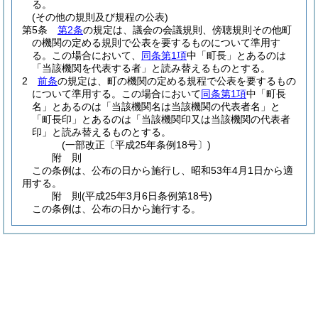
る。
(その他の規則及び規程の公表)
第5条
第2条
の規定は、議会の会議規則、傍聴規則その他町
の機関の定める規則で公表を要するものについて準用す
る。
この場合において、
同条第1項
中「町長」とあるのは
「当該機関を代表する者」と読み替えるものとする。
2
前条
の規定は、町の機関の定める規程で公表を要するもの
について準用する。
この場合において
同条第1項
中「町長
名」とあるのは「当該機関名は当該機関の代表者名」と
「町長印」とあるのは「当該機関印又は当該機関の代表者
印」と読み替えるものとする。
(一部改正〔平成25年条例18号〕)
附
則
この条例は、公布の日から施行し、昭和53年4月1日から適
用する。
附
則
(平成25年3月6日
条例第18号)
この条例は、公布の日から施行する。