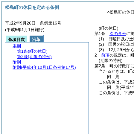
松島町の休日を定める条例
○松島町の休
平成2年9月26日 条例第16号
(町の休日)
(平成5年1月1日施行)
第1条
次の各号
に
(1)
日曜日及び土
条項目次
沿革
(2)
国民の祝日に
本則
(3)
12月29日か
第1条
(町の休日)
2
前項
の規定は、
第2条
(期限の特例)
(期限の特例)
附則
第2条
町の行政庁
附則
(平成4年10月1日条例第17号)
当たるときは、町
附
則
この条例は、平成2
附
則
(平成4
この条例は、平成