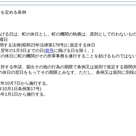
日を定める条例
掲げる日は、町の休日とし、町の機関の執務は、原則として行わないも
曜日
関する法律
(昭和23年法律第178号)
に規定する休日
ら翌年の1月3日までの日
(
前号
に掲げる日を除く。)
町の休日に町の機関がその所掌事務を遂行することを妨げるものではな
に対する申請、届出その他の行為の期限で条例又は規則で規定する期間
の休日の翌日をもってその期限とみなす。
ただし、条例又は規則に別段
年10月7日から施行する。
年10月1日
条例第17号)
5年1月1日から施行する。