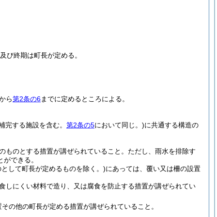
期及び終期は町長が定める。
から
第2条の6
までに定めるところによる。
を補完する施設を含む。
第2条の5
において同じ。)
に共通する構造の
のものとする措置が講ぜられていること。
ただし、雨水を排除す
とができる。
として町長が定めるものを除く。)
にあっては、覆い又は柵の設置
食しにくい材料で造り、又は腐食を防止する措置が講ぜられてい
置その他の町長が定める措置が講ぜられていること。