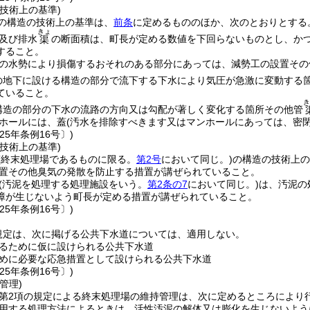
技術上の基準)
の構造の技術上の基準は、
前条
に定めるもののほか、次のとおりとする
きょ
及び排水
の断面積は、町長が定める数値を下回らないものとし、か
渠
すること。
の水勢により損傷するおそれのある部分にあっては、減勢工の設置その
の地下に設ける構造の部分で流下する下水により気圧が急激に変動する
ていること。
き
構造の部分の下水の流路の方向又は勾配が著しく変化する箇所その他管
ホールには、蓋
(汚水を排除すべきます又はマンホールにあっては、密閉
25年条例16号〕)
技術上の基準)
(終末処理場であるものに限る。
第2号
において同じ。)
の構造の技術上の
置その他臭気の発散を防止する措置が講ぜられていること。
(汚泥を処理する処理施設をいう。
第2条の7
において同じ。)
は、汚泥の
障が生じないよう町長が定める措置が講ぜられていること。
25年条例16号〕)
規定は、次に掲げる公共下水道については、適用しない。
るために仮に設けられる公共下水道
めに必要な応急措置として設けられる公共下水道
25年条例16号〕)
管理)
条第2項の規定による終末処理場の維持管理は、次に定めるところにより
用する処理方法によるときは、活性汚泥の解体又は膨化を生じないよう