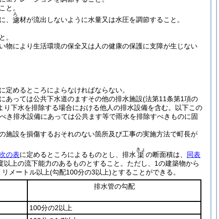
こと。
ろ
に、
材が流出しないように水量又は水圧を調節すること。
濾
と。
い物により生活環境の保全又は人の健康の保護に支障が生じない
に定めるところによらなければならない。
にあっては公共下水道のますその他の排水施設
(法第11条第1項の
より下水を排除する場合における他人の排水設備を含む。以下この
べき排水設備にあっては公共ます等で雨水を排除すべきものに固
の施設を損傷するおそれのない箇所及び工事の実施方法で町長が
きょ
次の表
に定めるところによるものとし、排水
の断面積は、
同表
渠
度以上の流下能力のあるものとすること。
ただし、1の建築物から
ミリメートル以上
(勾配100分の3以上)
とすることができる。
排水管の勾配
100分の2以上