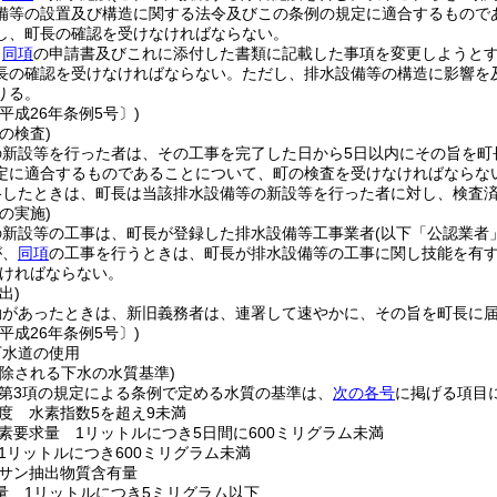
備等の設置及び構造に関する法令及びこの条例の規定に適合するもので
し、町長の確認を受けなければならない。
、
同項
の申請書及びこれに添付した書類に記載した事項を変更しようと
長の確認を受けなければならない。
ただし、排水設備等の構造に影響を
りる。
平成26年条例5号〕)
の検査)
の新設等を行った者は、その工事を完了した日から5日以内にその旨を町
定に適合するものであることについて、町の検査を受けなければならな
格したときは、町長は当該排水設備等の新設等を行った者に対し、検査
の実施)
の新設等の工事は、町長が登録した排水設備等工事業者
(以下「公認業者
が、
同項
の工事を行うときは、町長が排水設備等の工事に関し技能を有
ければならない。
出)
動があったときは、新旧義務者は、連署して速やかに、その旨を町長に
平成26年条例5号〕)
下水道の使用
排除される下水の水質基準)
2第3項の規定による条例で定める水質の基準は、
次の各号
に掲げる項目
度 水素指数5を超え9未満
素要求量 1リットルにつき5日間に600ミリグラム未満
1リットルにつき600ミリグラム未満
サン抽出物質含有量
量 1リットルにつき5ミリグラム以下