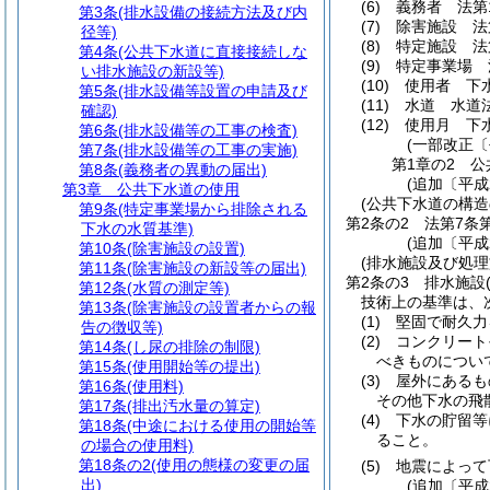
(6)
義務者 法第
第3条
(排水設備の接続方法及び内
(7)
除害施設 法
径等)
(8)
特定施設 法
第4条
(公共下水道に直接接続しな
(9)
特定事業場 
い排水施設の新設等)
(10)
使用者 下
第5条
(排水設備等設置の申請及び
(11)
水道 水道
確認)
(12)
使用月 下
第6条
(排水設備等の工事の検査)
(一部改正〔
第7条
(排水設備等の工事の実施)
第1章の2
公
第8条
(義務者の異動の届出)
(追加〔平成
第3章
公共下水道の使用
(公共下水道の構造
第9条
(特定事業場から排除される
第2条の2
法第7条
下水の水質基準)
(追加〔平成
第10条
(除害施設の設置)
(排水施設及び処
第11条
(除害施設の新設等の届出)
第2条の3
排水施設
第12条
(水質の測定等)
技術上の基準は、
第13条
(除害施設の設置者からの報
(1)
堅固で耐久力
告の徴収等)
(2)
コンクリート
第14条
(し尿の排除の制限)
べきものについ
第15条
(使用開始等の提出)
(3)
屋外にあるも
第16条
(使用料)
その他下水の飛
第17条
(排出汚水量の算定)
(4)
下水の貯留等
第18条
(中途における使用の開始等
ること。
の場合の使用料)
第18条の2
(使用の態様の変更の届
(5)
地震によって
出)
(追加〔平成