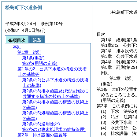
松島町下水道条例
○松島町下水
平成2年3月24日 条例第10号
(令和8年4月1日施行)
目次
第1章
総則
(第1
条項目次
沿革
第1章の2
公共下
本則
第2章
排水設備
第1章
総則
第3章
公共下水
第1条
(趣旨)
第4章
雑則
(第2
第2条
(用語の定義)
第5章
罰則
(第2
第1章の2
公共下水道の構造の技術
附則
上の基準等
第1章
総則
第2条の2
(公共下水道の構造の技術
(趣旨)
上の基準)
第1条
本町の設置
第2条の3
(排水施設及び処理施設に
めるところによる
共通する構造の技術上の基準)
(用語の定義)
第2条の4
(排水施設の構造の技術上
第2条
この条例に
の基準)
(1)
下水 法第2
第2条の5
(処理施設の構造の技術上
(2)
汚水 法第2
の基準)
(3)
公共下水道 
第2条の6
(適用除外)
(4)
水洗便所 公
第2条の7
(終末処理場の維持管理)
(5)
排水設備 法
第2章
排水設備の設置等