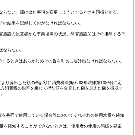
ならない。
届け出た事項を変更しようとするときも同様とする。
その結果を記録しておかなければならない。
害施設の設置者から事業場等の状況、除害施設又はその排除する下
ばならない。
)
するときはあらかじめその旨を町長に届け出なければならない。
により算出した額の合計額に消費税法
(昭和63年法律第108号)
に定
地方消費税の税率を乗じて得た額を合算した額を加えた額を徴収す
る。
置を共同で使用している場合等においてそれぞれの使用水量を確知
量を確知することができないときは、使用者の使用の態様を勘案