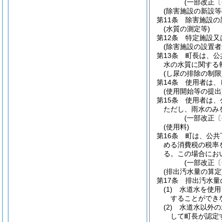
(一部改正〔
(除害施設の新設等
第11条
除害施設の
(水質の測定等)
第12条
特定施設又
(除害施設の設置者
第13条
町長は、公
水の水質に関する
(し尿の排除の制限
第14条
使用者は、
(使用開始等の提出
第15条
使用者は、
ただし、雨水のみ
(一部改正〔
(使用料)
第16条
町は、公共
める消費税の税率
る。
この場合にお
(一部改正〔
(排出汚水量の算定
第17条
排出汚水量
(1)
水道水を使用
することができ
(2)
水道水以外の
して町長が認定