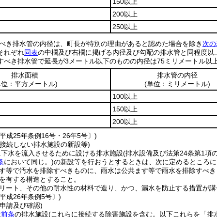
150以上
200以上
250以上
べき排水管の内径は、町長が特別の理由があると認めた場合を除き
次の
それぞれ
同表
の中欄及び右欄に掲げる内径及び勾配の排水管と同程度以
すべき排水管で延長が3メートル以下のものの内径は75ミリメートル以
排水面積
排水管の内径
単位：平方メートル)
(単位：ミリメートル)
100以上
150以上
200以上
平成25年条例16号・26年5号〕)
接接続しない排水施設の新設等)
に下水を流入させるために設ける排水施設
(排水設備及び法第24条第1
条
において同じ。)
の新設等を行おうとするときは、次に定めるところに
す等で汚水を排除すべきものに、雨水は公共ます等で雨水を排除すべき
を有する構造とすること。
リート、その他の耐水性の材料で造り、かつ、漏水を防止する措置が講
平成26年条例5号〕)
申請及び確認)
は
前条
の排水施設
(これらに接続する除害施設を含む。以下これらを「排