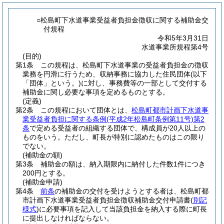
○松島町下水道事業受益者負担金徴収に関する補助金交
付規程
令和5年3月31日
水道事業所規程第4号
(目的)
第1条
この規程は、松島町下水道事業の受益者負担金の徴収
業務を円滑に行うため、収納事務に協力した住民団体
(以下
「団体」という。)
に対し、事務費等の一部として交付する
補助金に関し必要な事項を定めるものとする。
(定義)
第2条
この規程において団体とは、
松島町都市計画下水道事
業受益者負担に関する条例
(平成2年松島町条例第11号)
第2
条
で定める受益者の組織する団体で、構成員が20人以上の
ものをいう。
ただし、町長が特別に認めたものはこの限り
でない。
(補助金の額)
第3条
補助金の額は、納入期限内に納付した件数1件につき
200円とする。
(補助金申請)
第4条
前条
の補助金の交付を受けようとする者は、松島町都
市計画下水道事業受益者負担金徴収補助金交付申請書
(
別記
様式
)
に必要事項を記入して当該負担金を納入する際に町長
に提出しなければならない。