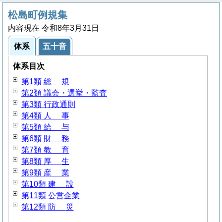
松島町例規集
内容現在 令和8年3月31日
体系
五十音
体系目次
第1類
総
規
第2類 議会・選挙・監査
第3類 行政通則
第4類
人
事
第5類
給
与
第6類
財
務
第7類
教
育
第8類
厚
生
第9類
産
業
第10類
建
設
第11類 公営企業
第12類
防
災