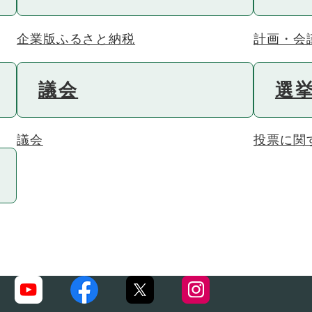
企業版ふるさと納税
計画・会
議会
選
議会
投票に関