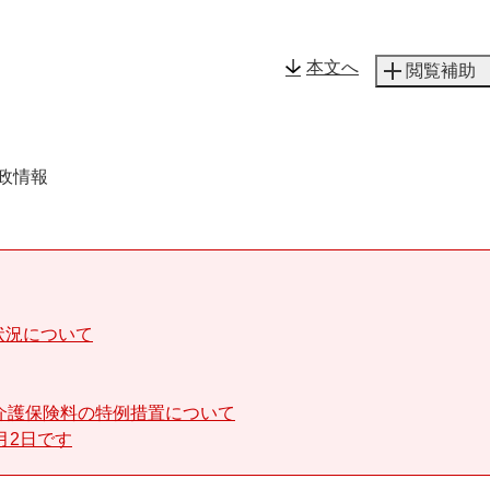
メニューを飛ばして本文へ
本文へ
閲覧補助
政情報
状況について
介護保険料の特例措置について
月2日です