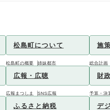
松島町について
施
松島町の概要
姉妹都市
総合計画
広報・広聴
財
広報まつしま
SNS広報
予算・決
ふるさと納税
デ