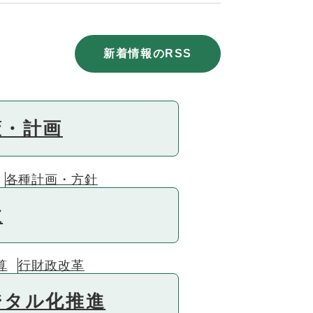
新着情報のRSS
策・計画
各種計画・方針
政
算
行財政改革
ジタル化推進