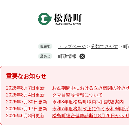
ペ
ー
ジ
の
先
頭
で
トップページ
>
分類でさがす
>
町
現在地
す
町政情報
足あと
。
重要なお知らせ
2026年8月7日更新
お盆期間中における医療機関の診療
2026年8月4日更新
クマ目撃等情報について
2026年7月30日更新
令和8年度松島町職員採用試験案内
2026年7月17日更新
令和7年度税制改正に伴う令和8年度
2026年6月3日更新
松島町総合健康診断は8月26日から9