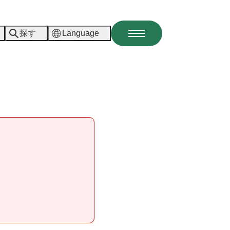
探す
Language
メ
ニ
ュ
ー