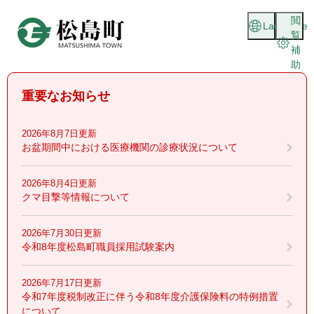
ペ
メニューを飛ばして本文へ
閲
ー
Language
覧
ジ
補
の
助
先
頭
重要なお知らせ
で
す
。
2026年8月7日更新
お盆期間中における医療機関の診療状況について
2026年8月4日更新
クマ目撃等情報について
2026年7月30日更新
令和8年度松島町職員採用試験案内
2026年7月17日更新
令和7年度税制改正に伴う令和8年度介護保険料の特例措置
について