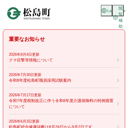
ペ
メニューを飛ばして本文へ
閲
ー
Language
覧
ジ
補
の
助
先
頭
重要なお知らせ
で
す
。
2026年8月4日更新
クマ目撃等情報について
2026年7月30日更新
令和8年度松島町職員採用試験案内
2026年7月17日更新
令和7年度税制改正に伴う令和8年度介護保険料の特例措置
について
2026年6月3日更新
松島町総合健康診断は8月26日から9月2日です