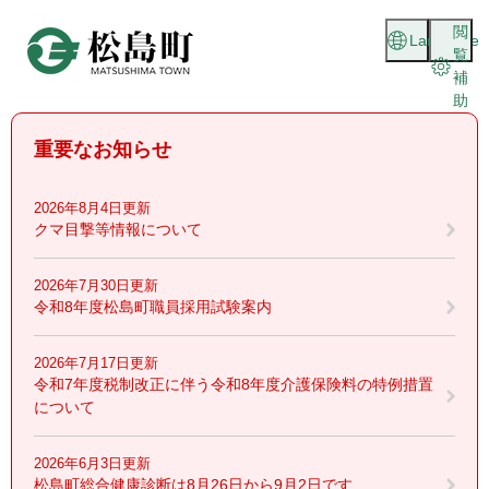
ペ
メニューを飛ばして本文へ
閲
ー
Language
覧
ジ
補
の
助
先
頭
重要なお知らせ
で
す
。
2026年8月4日更新
クマ目撃等情報について
2026年7月30日更新
令和8年度松島町職員採用試験案内
2026年7月17日更新
令和7年度税制改正に伴う令和8年度介護保険料の特例措置
について
2026年6月3日更新
松島町総合健康診断は8月26日から9月2日です