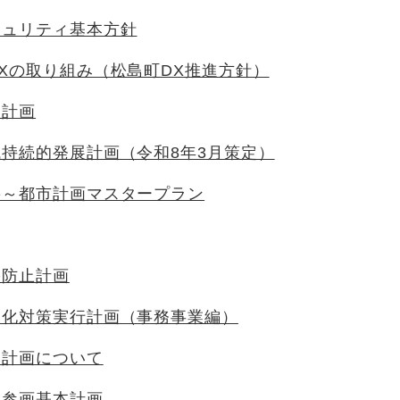
キュリティ基本方針
Xの取り組み（松島町DX推進方針）
用計画
持続的発展計画（令和8年3月策定）
要～都市計画マスタープラン
害防止計画
暖化対策実行計画（事務事業編）
災計画について
同参画基本計画