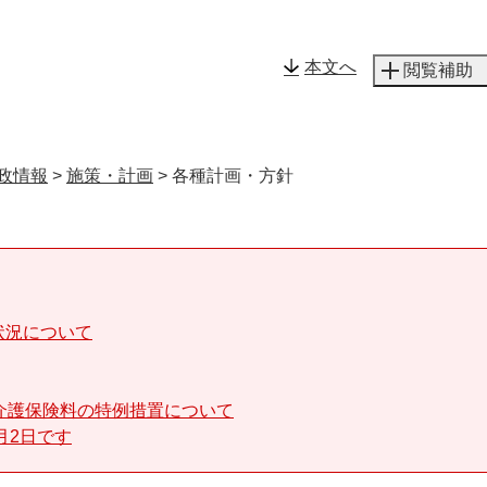
メニューを飛ばして本文へ
本文へ
閲覧補助
政情報
>
施策・計画
>
各種計画・方針
状況について
介護保険料の特例措置について
月2日です