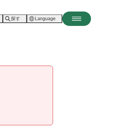
探す
Language
メ
ニ
ュ
ー