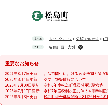
ペ
ー
ジ
の
先
頭
で
トップページ
>
分類でさがす
>
町
現在地
す
各種計画・方針
足あと
。
重要なお知らせ
2026年8月7日更新
お盆期間中における医療機関の診療
2026年8月4日更新
クマ目撃等情報について
2026年7月30日更新
令和8年度松島町職員採用試験案内
2026年7月17日更新
令和7年度税制改正に伴う令和8年度
2026年6月3日更新
松島町総合健康診断は8月26日から9