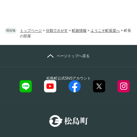
トップページ
>
分類でさがす
>
町政情報
>
ようこそ町長室へ
>
町長
現在地
の部屋
ページトップへ戻る
松島町公式SNSアカウント