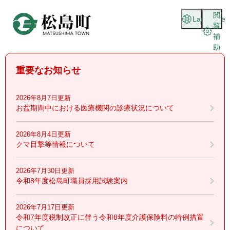
ペ
メニューを飛ばして本文へ
閲
ー
Language
覧
ジ
補
の
助
先
頭
重要なお知らせ
で
す
。
2026年8月7日更新
お盆期間中における医療機関の診療状況について
2026年8月4日更新
クマ目撃等情報について
2026年7月30日更新
令和8年度松島町職員採用試験案内
2026年7月17日更新
令和7年度税制改正に伴う令和8年度介護保険料の特例措置
について