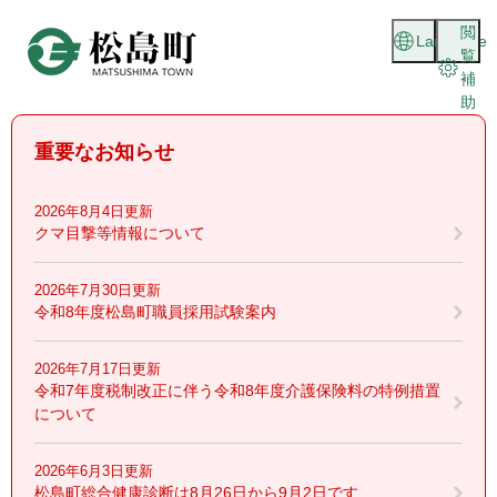
ペ
メニューを飛ばして本文へ
閲
ー
Language
覧
ジ
補
の
助
先
頭
重要なお知らせ
で
す
。
2026年8月4日更新
クマ目撃等情報について
2026年7月30日更新
令和8年度松島町職員採用試験案内
2026年7月17日更新
令和7年度税制改正に伴う令和8年度介護保険料の特例措置
について
2026年6月3日更新
松島町総合健康診断は8月26日から9月2日です