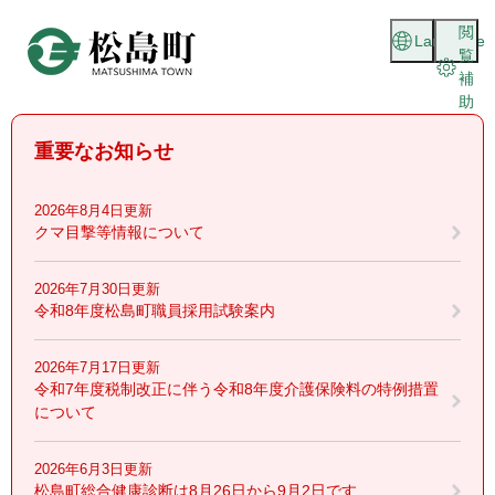
ペ
メニューを飛ばして本文へ
閲
ー
Language
覧
ジ
補
の
助
先
頭
重要なお知らせ
で
す
。
2026年8月4日更新
クマ目撃等情報について
2026年7月30日更新
令和8年度松島町職員採用試験案内
2026年7月17日更新
令和7年度税制改正に伴う令和8年度介護保険料の特例措置
について
2026年6月3日更新
松島町総合健康診断は8月26日から9月2日です