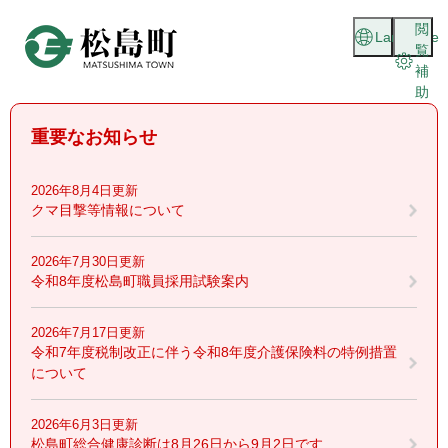
ペ
メニューを飛ばして本文へ
閲
ー
Language
覧
ジ
補
の
助
先
頭
重要なお知らせ
で
す
。
2026年8月4日更新
クマ目撃等情報について
2026年7月30日更新
令和8年度松島町職員採用試験案内
2026年7月17日更新
令和7年度税制改正に伴う令和8年度介護保険料の特例措置
について
2026年6月3日更新
松島町総合健康診断は8月26日から9月2日です