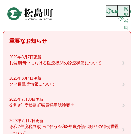
ペ
メニューを飛ばして本文へ
閲
ー
Language
覧
ジ
補
の
助
先
頭
重要なお知らせ
で
す
。
2026年8月7日更新
お盆期間中における医療機関の診療状況について
2026年8月4日更新
クマ目撃等情報について
2026年7月30日更新
令和8年度松島町職員採用試験案内
2026年7月17日更新
令和7年度税制改正に伴う令和8年度介護保険料の特例措置
について