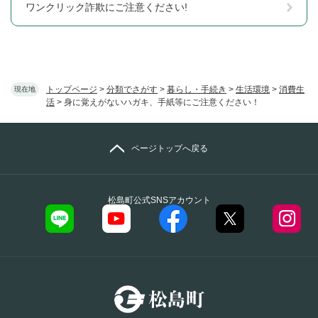
ワンクリック詐欺にご注意ください!
トップページ
>
分類でさがす
>
暮らし・手続き
>
生活環境
>
消費生
現在地
活
>
身に覚えがないハガキ、手紙等にご注意ください！
ページトップへ戻る
松島町公式SNSアカウント